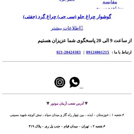
مقایسه
مشاهده سریع
افزودن به علاقه مندی
گوشوار چراغ جلو (سی جی) چراغ گرد (جفتی)
اطلاعات بیشتر
از ساعت 9 الی 20 پاسخگوی شما عزیزان هستیم
ارتباط با ما :
09124061215
|
28424383-021
🔻
آدرس شعب آرمان موتور
🔻
📌شعبه ۱ : خوزستان – ایذه – بین چهار راه گاز و میدان سپاه ، نبش کوچه شهید ممبینی
📌شعبه ۲ : تهران – میدان قیام – جنب پل ری – پلاک ۴۱۹