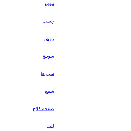
تیوپ
چسب
روغن
سوییچ
سیم ها
شمع
صفحه کلاج
لنت