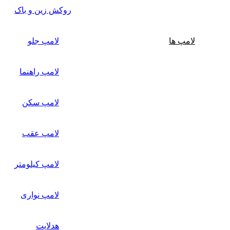
روکش زین و باک
لامپ ها
لامپ جلو
لامپ راهنما
لامپ سکن
لامپ عقب
لامپ کیلومتر
لامپ نواری
هدلایت