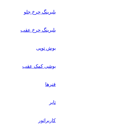
بلبرینگ چرخ جلو
بلبرینگ چرخ عقب
بوش توپی
بوشی کمک عقب
فنرها
تایر
کاربراتور