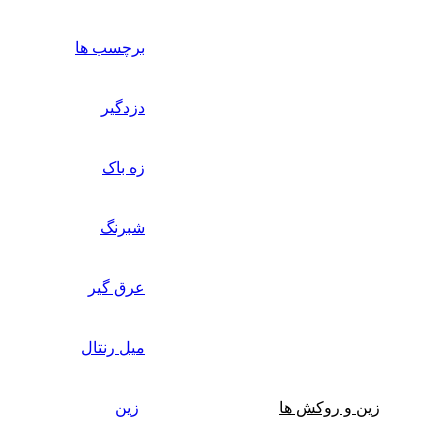
برچسب ها
دزدگیر
زه باک
شبرنگ
عرق گیر
میل رنتال
زین و روکش ها
زین