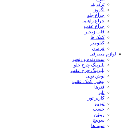
ترک بند
اگزوز
چراغ جلو
چراغ راهنما
چراغ عقب
قاب زنجیر
کمک ها
کیلومتر
فرمان
لوازم مصرفی
ست دنده و زنجیر
بلبرینگ چرخ جلو
بلبرینگ چرخ عقب
بوش توپی
بوشی کمک عقب
فنرها
تایر
کاربراتور
تیوپ
چسب
روغن
سوییچ
سیم ها