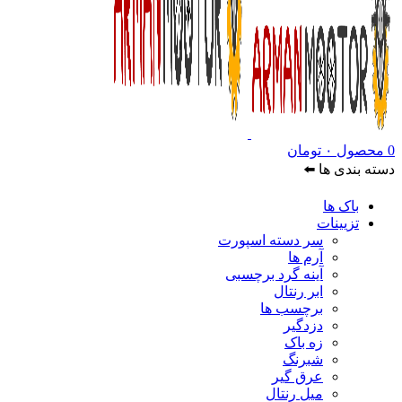
0
محصول
۰
تومان
دسته بندی ها ⬅️
باک ها
تزیینات
سر دسته اسپورت
آرم ها
آینه گرد برچسبی
ابر رنتال
برچسب ها
دزدگیر
زه باک
شبرنگ
عرق گیر
میل رنتال