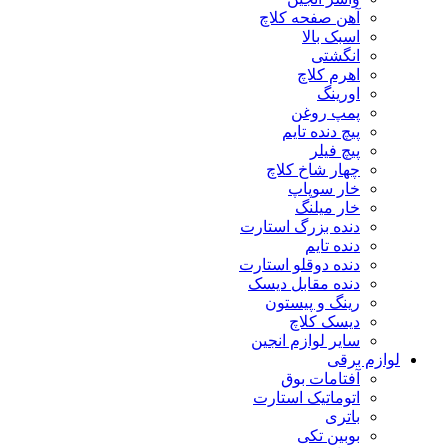
آهن صفحه کلاچ
اسبک بالا
انگشتی
اهرم کلاچ
اورینگ
پمپ روغن
پیچ دنده تایم
پیچ فیلر
چهار شاخ کلاچ
خار سوپاپ
خار میلنگ
دنده بزرگ استارت
دنده تایم
دنده دوقلو استارت
دنده مقابل دیسک
رینگ و پیستون
دیسک کلاچ
سایر لوازم انجین
لوازم برقی
آفتامات بوق
اتوماتیک استارت
باتری
بوبین تکی