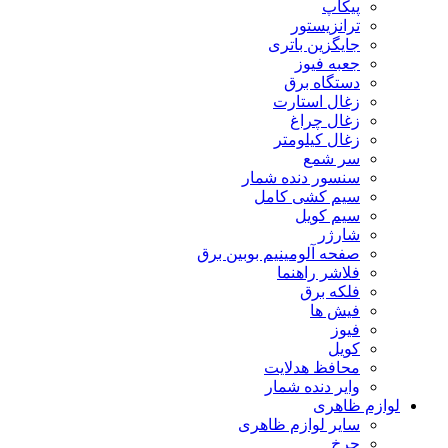
پیکاپ
ترانزیستور
جایگزین باتری
جعبه فیوز
دستگاه برق
زغال استارت
زغال چراغ
زغال کیلومتر
سر شمع
سنسور دنده شمار
سیم کشی کامل
سیم کویل
شارژر
صفحه آلومینیم بوبین برق
فلاشر راهنما
فلکه برق
فیش ها
فیوز
کویل
محافظ هدلایت
وایر دنده شمار
لوازم ظاهری
سایر لوازم ظاهری
چرخ