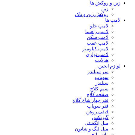
زین و روکش ها
زین
روکش زین و باک
لامپ ها
لامپ جلو
لامپ راهنما
لامپ سکن
لامپ عقب
لامپ کیلومتر
لامپ نواری
هدلایت
لوازم انجین
سر سیلندر
سوپاپ
سیلندر
سیم کلاچ
صفحه کلاچ
فنر چهار شاخ کلاچ
فنر سوپاپ
قیفی روغن
گیربکس
میل انگشتی
میل لنگ و شاتون
واشر انجین