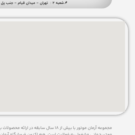
📌شعبه ۲ : تهران – میدان قیام – جنب پل ری – پلاک ۴۱۹
مجموعه آرمان موتور با بیش از 18 سال سابقه در
معتبر جهانی مشغول به فعاليت است. هم اکنون فروشگاه آرمان 