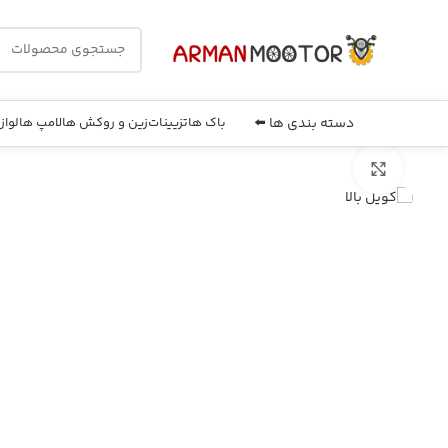
دسته بندی ها ⬅️
باک ها
تزیینات
زین و روکش ها
لامپ ها
لواز
بزرگنمایی تصویر