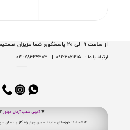
از ساعت 9 الی 20 پاسخگوی شما عزیزان هستیم
ارتباط با ما :
09124061215
|
28424383-021
🔻
آدرس شعب آرمان موتور
🔻
📌شعبه ۱ : خوزستان – ایذه – بین چهار راه گاز و میدان سپاه ، نبش کوچه شهید ممبینی