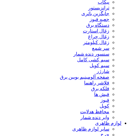
پیکاپ
ترانزیستور
جایگزین باتری
جعبه فیوز
دستگاه برق
زغال استارت
زغال چراغ
زغال کیلومتر
سر شمع
سنسور دنده شمار
سیم کشی کامل
سیم کویل
شارژر
صفحه آلومینیم بوبین برق
فلاشر راهنما
فلکه برق
فیش ها
فیوز
کویل
محافظ هدلایت
وایر دنده شمار
لوازم ظاهری
سایر لوازم ظاهری
چرخ