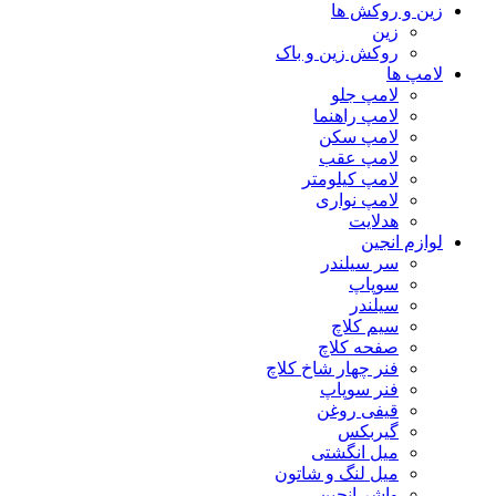
زین و روکش ها
زین
روکش زین و باک
لامپ ها
لامپ جلو
لامپ راهنما
لامپ سکن
لامپ عقب
لامپ کیلومتر
لامپ نواری
هدلایت
لوازم انجین
سر سیلندر
سوپاپ
سیلندر
سیم کلاچ
صفحه کلاچ
فنر چهار شاخ کلاچ
فنر سوپاپ
قیفی روغن
گیربکس
میل انگشتی
میل لنگ و شاتون
واشر انجین