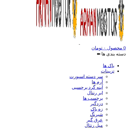
0
محصول
۰
تومان
دسته بندی ها ⬅️
باک ها
تزیینات
سر دسته اسپورت
آرم ها
آینه گرد برچسبی
ابر رنتال
برچسب ها
دزدگیر
زه باک
شبرنگ
عرق گیر
میل رنتال