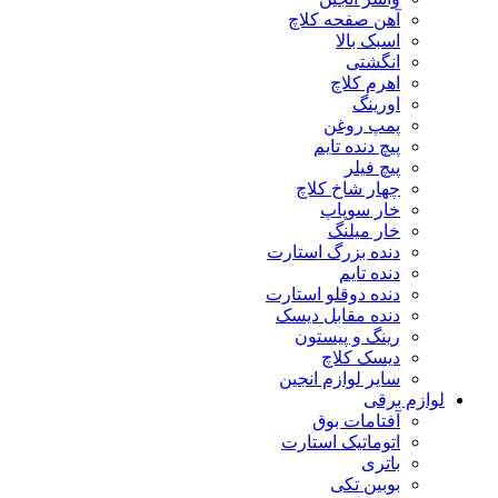
آهن صفحه کلاچ
اسبک بالا
انگشتی
اهرم کلاچ
اورینگ
پمپ روغن
پیچ دنده تایم
پیچ فیلر
چهار شاخ کلاچ
خار سوپاپ
خار میلنگ
دنده بزرگ استارت
دنده تایم
دنده دوقلو استارت
دنده مقابل دیسک
رینگ و پیستون
دیسک کلاچ
سایر لوازم انجین
لوازم برقی
آفتامات بوق
اتوماتیک استارت
باتری
بوبین تکی