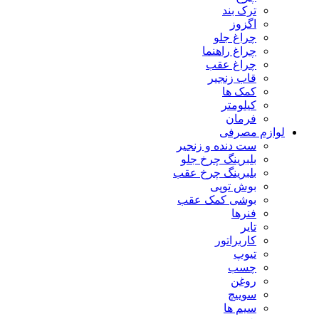
ترک بند
اگزوز
چراغ جلو
چراغ راهنما
چراغ عقب
قاب زنجیر
کمک ها
کیلومتر
فرمان
لوازم مصرفی
ست دنده و زنجیر
بلبرینگ چرخ جلو
بلبرینگ چرخ عقب
بوش توپی
بوشی کمک عقب
فنرها
تایر
کاربراتور
تیوپ
چسب
روغن
سوییچ
سیم ها