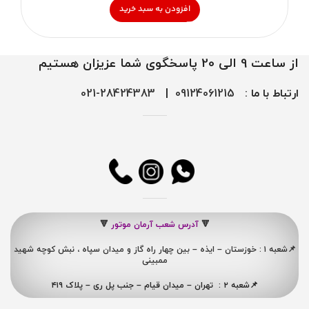
افزودن به سبد خرید
از ساعت 9 الی 20 پاسخگوی شما عزیزان هستیم
ارتباط با ما :
09124061215
|
28424383-021
🔻
آدرس شعب آرمان موتور
🔻
📌شعبه ۱ : خوزستان – ایذه – بین چهار راه گاز و میدان سپاه ، نبش کوچه شهید
ممبینی
📌شعبه ۲ : تهران – میدان قیام – جنب پل ری – پلاک ۴۱۹