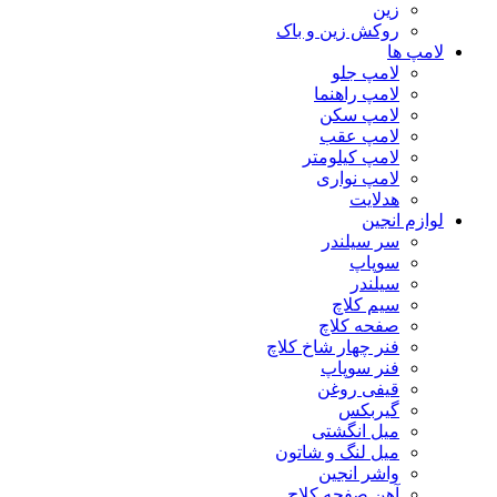
زین
روکش زین و باک
لامپ ها
لامپ جلو
لامپ راهنما
لامپ سکن
لامپ عقب
لامپ کیلومتر
لامپ نواری
هدلایت
لوازم انجین
سر سیلندر
سوپاپ
سیلندر
سیم کلاچ
صفحه کلاچ
فنر چهار شاخ کلاچ
فنر سوپاپ
قیفی روغن
گیربکس
میل انگشتی
میل لنگ و شاتون
واشر انجین
آهن صفحه کلاچ