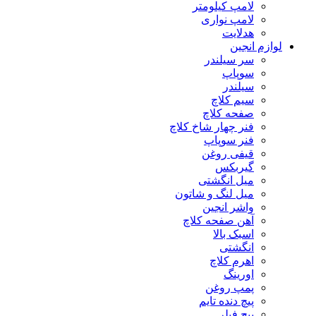
لامپ کیلومتر
لامپ نواری
هدلایت
لوازم انجین
سر سیلندر
سوپاپ
سیلندر
سیم کلاچ
صفحه کلاچ
فنر چهار شاخ کلاچ
فنر سوپاپ
قیفی روغن
گیربکس
میل انگشتی
میل لنگ و شاتون
واشر انجین
آهن صفحه کلاچ
اسبک بالا
انگشتی
اهرم کلاچ
اورینگ
پمپ روغن
پیچ دنده تایم
پیچ فیلر