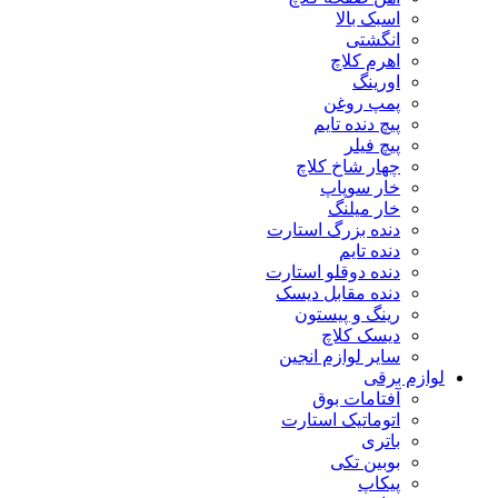
اسبک بالا
انگشتی
اهرم کلاچ
اورینگ
پمپ روغن
پیچ دنده تایم
پیچ فیلر
چهار شاخ کلاچ
خار سوپاپ
خار میلنگ
دنده بزرگ استارت
دنده تایم
دنده دوقلو استارت
دنده مقابل دیسک
رینگ و پیستون
دیسک کلاچ
سایر لوازم انجین
لوازم برقی
آفتامات بوق
اتوماتیک استارت
باتری
بوبین تکی
پیکاپ