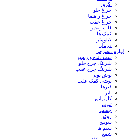
اگزوز
چراغ جلو
چراغ راهنما
چراغ عقب
قاب زنجیر
کمک ها
کیلومتر
فرمان
لوازم مصرفی
ست دنده و زنجیر
بلبرینگ چرخ جلو
بلبرینگ چرخ عقب
بوش توپی
بوشی کمک عقب
فنرها
تایر
کاربراتور
تیوپ
چسب
روغن
سوییچ
سیم ها
شمع