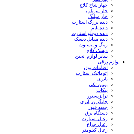
چهار شاخ کلاچ
خار سوپاپ
خار میلنگ
دنده بزرگ استارت
دنده تایم
دنده دوقلو استارت
دنده مقابل دیسک
رینگ و پیستون
دیسک کلاچ
سایر لوازم انجین
لوازم برقی
آفتامات بوق
اتوماتیک استارت
باتری
بوبین تکی
پیکاپ
ترانزیستور
جایگزین باتری
جعبه فیوز
دستگاه برق
زغال استارت
زغال چراغ
زغال کیلومتر