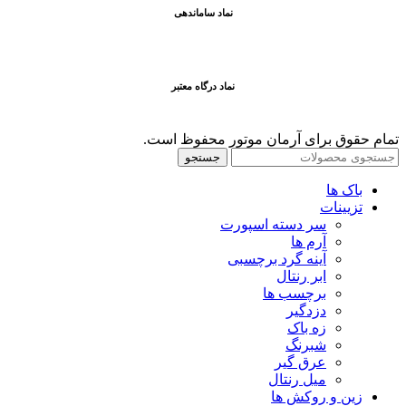
نماد ساماندهی
نماد درگاه معتبر
تمام حقوق برای آرمان موتور محفوظ است.
جستجو
باک ها
تزیینات
سر دسته اسپورت
آرم ها
آینه گرد برچسبی
ابر رنتال
برچسب ها
دزدگیر
زه باک
شبرنگ
عرق گیر
میل رنتال
زین و روکش ها