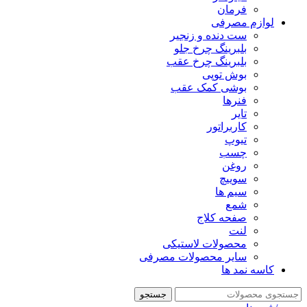
فرمان
لوازم مصرفی
ست دنده و زنجیر
بلبرینگ چرخ جلو
بلبرینگ چرخ عقب
بوش توپی
بوشی کمک عقب
فنرها
تایر
کاربراتور
تیوپ
چسب
روغن
سوییچ
سیم ها
شمع
صفحه کلاج
لنت
محصولات لاستیکی
سایر محصولات مصرفی
کاسه نمد ها
جستجو