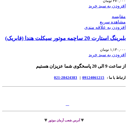
۴۷۰,۰۰۰
تومان
افزودن به سبد خرید
مقایسه
مشاهده سریع
افزودن به علاقه مندی
بلبرینگ استارت 20 ساچمه موتور سیکلت هندا (فابریک)
۱,۱۳۰,۰۰۰
تومان
افزودن به سبد خرید
از ساعت 9 الی 20 پاسخگوی شما عزیزان هستیم
ارتباط با ما :
09124061215
|
28424383-021
🔻
آدرس شعب آرمان موتور
🔻