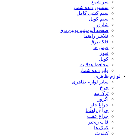
سر شمع
سنسور دنده شمار
سیم کشی کامل
سیم کویل
شارژر
صفحه آلومینیم بوبین برق
فلاشر راهنما
فلکه برق
فیش ها
فیوز
کویل
محافظ هدلایت
وایر دنده شمار
لوازم ظاهری
سایر لوازم ظاهری
چرخ
ترک بند
اگزوز
چراغ جلو
چراغ راهنما
چراغ عقب
قاب زنجیر
کمک ها
کیلومتر