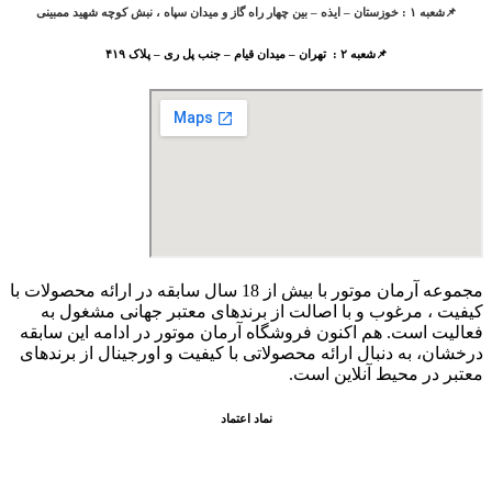
📌شعبه ۱ : خوزستان – ایذه – بین چهار راه گاز و میدان سپاه ، نبش کوچه شهید ممبینی
📌شعبه ۲ : تهران – میدان قیام – جنب پل ری – پلاک ۴۱۹
مجموعه آرمان موتور با بیش از 18 سال سابقه در ارائه محصولات با
کيفيت ، مرغوب و با اصالت از برندهای معتبر جهانی مشغول به
فعاليت است. هم اکنون فروشگاه آرمان موتور
در ادامه اين سابقه
درخشان، به دنبال ارائه محصولاتی با کيفيت و اورجينال از برندهای
معتبر در محيط آنلاين است.
نماد اعتماد