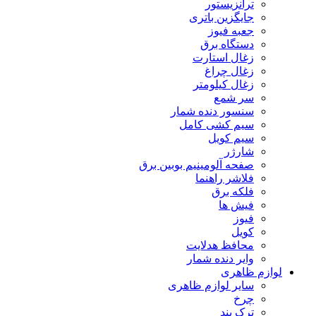
ترانزیستور
جایگزین باتری
جعبه فیوز
دستگاه برق
زغال استارت
زغال چراغ
زغال کیلومتر
سر شمع
سنسور دنده شمار
سیم کشی کامل
سیم کویل
شارژر
صفحه آلومینیم بوبین برق
فلاشر راهنما
فلکه برق
فیش ها
فیوز
کویل
محافظ هدلایت
وایر دنده شمار
لوازم ظاهری
سایر لوازم ظاهری
چرخ
ترک بند