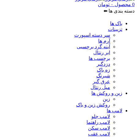
0
محصول
۰
تومان
دسته بندی ها ⬅️
باک ها
تزیینات
سر دسته اسپورت
آرم ها
آینه گرد برچسبی
ابر رنتال
برچسب ها
دزدگیر
زه باک
شبرنگ
عرق گیر
میل رنتال
زین و روکش ها
زین
روکش زین و باک
لامپ ها
لامپ جلو
لامپ راهنما
لامپ سکن
لامپ عقب