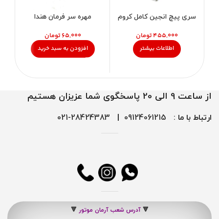
سری پیچ انجین کامل کروم
مهره سر فرمان هندا
تومان
تومان
اطلاعات بیشتر
افزودن به سبد خرید
از ساعت 9 الی 20 پاسخگوی شما عزیزان هستیم
ارتباط با ما :
09124061215
|
28424383-021
🔻
آدرس شعب آرمان موتور
🔻