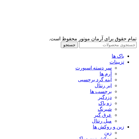
تمام حقوق برای آرمان موتور محفوظ است.
جستجو
باک ها
تزیینات
سر دسته اسپورت
آرم ها
آینه گرد برچسبی
ابر رنتال
برچسب ها
دزدگیر
زه باک
شبرنگ
عرق گیر
میل رنتال
زین و روکش ها
زین
روکش زین و باک