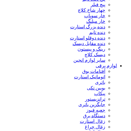
پیچ فیلر
چهار شاخ کلاچ
خار سوپاپ
خار میلنگ
دنده بزرگ استارت
دنده تایم
دنده دوقلو استارت
دنده مقابل دیسک
رینگ و پیستون
دیسک کلاچ
سایر لوازم انجین
لوازم برقی
آفتامات بوق
اتوماتیک استارت
باتری
بوبین تکی
پیکاپ
ترانزیستور
جایگزین باتری
جعبه فیوز
دستگاه برق
زغال استارت
زغال چراغ