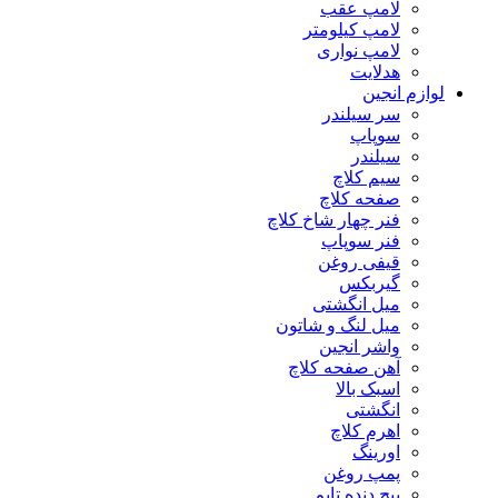
لامپ عقب
لامپ کیلومتر
لامپ نواری
هدلایت
لوازم انجین
سر سیلندر
سوپاپ
سیلندر
سیم کلاچ
صفحه کلاچ
فنر چهار شاخ کلاچ
فنر سوپاپ
قیفی روغن
گیربکس
میل انگشتی
میل لنگ و شاتون
واشر انجین
آهن صفحه کلاچ
اسبک بالا
انگشتی
اهرم کلاچ
اورینگ
پمپ روغن
پیچ دنده تایم