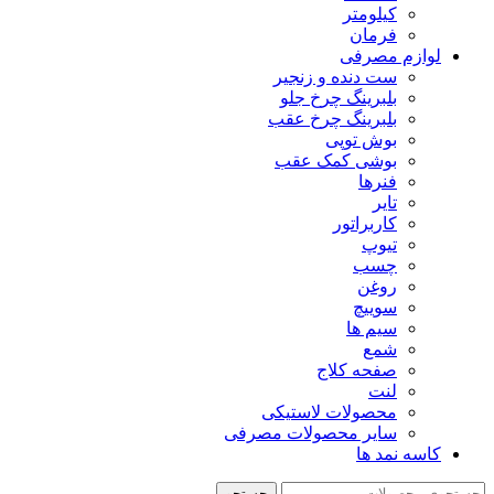
کیلومتر
فرمان
لوازم مصرفی
ست دنده و زنجیر
بلبرینگ چرخ جلو
بلبرینگ چرخ عقب
بوش توپی
بوشی کمک عقب
فنرها
تایر
کاربراتور
تیوپ
چسب
روغن
سوییچ
سیم ها
شمع
صفحه کلاج
لنت
محصولات لاستیکی
سایر محصولات مصرفی
کاسه نمد ها
جستجو