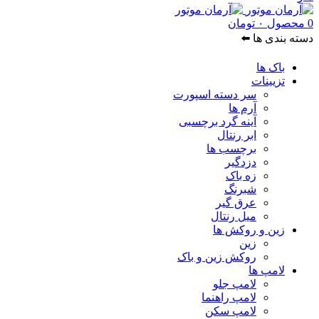
0
محصول
۰
تومان
دسته بندی ها ⬅️
باک ها
تزیینات
سر دسته اسپورت
آرم ها
آینه گرد برچسبی
ابر رنتال
برچسب ها
دزدگیر
زه باک
شبرنگ
عرق گیر
میل رنتال
زین و روکش ها
زین
روکش زین و باک
لامپ ها
لامپ جلو
لامپ راهنما
لامپ سکن