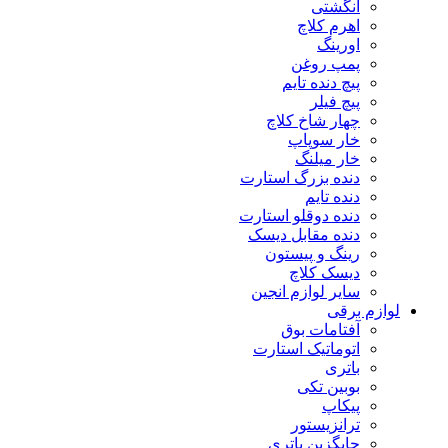
انگشتی
اهرم کلاچ
اورینگ
پمپ روغن
پیچ دنده تایم
پیچ فیلر
چهار شاخ کلاچ
خار سوپاپ
خار میلنگ
دنده بزرگ استارت
دنده تایم
دنده دوقلو استارت
دنده مقابل دیسک
رینگ و پیستون
دیسک کلاچ
سایر لوازم انجین
لوازم برقی
آفتامات بوق
اتوماتیک استارت
باتری
بوبین تکی
پیکاپ
ترانزیستور
جایگزین باتری