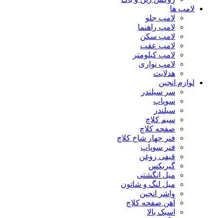
لامپ ها
لامپ جلو
لامپ راهنما
لامپ سکن
لامپ عقب
لامپ کیلومتر
لامپ نواری
هدلایت
لوازم انجین
سر سیلندر
سوپاپ
سیلندر
سیم کلاچ
صفحه کلاچ
فنر چهار شاخ کلاچ
فنر سوپاپ
قیفی روغن
گیربکس
میل انگشتی
میل لنگ و شاتون
واشر انجین
آهن صفحه کلاچ
اسبک بالا