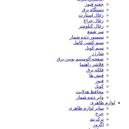
جعبه فیوز
دستگاه برق
زغال استارت
زغال چراغ
زغال کیلومتر
سر شمع
سنسور دنده شمار
سیم کشی کامل
سیم کویل
شارژر
صفحه آلومینیم بوبین برق
فلاشر راهنما
فلکه برق
فیش ها
فیوز
کویل
محافظ هدلایت
وایر دنده شمار
لوازم ظاهری
سایر لوازم ظاهری
چرخ
ترک بند
اگزوز