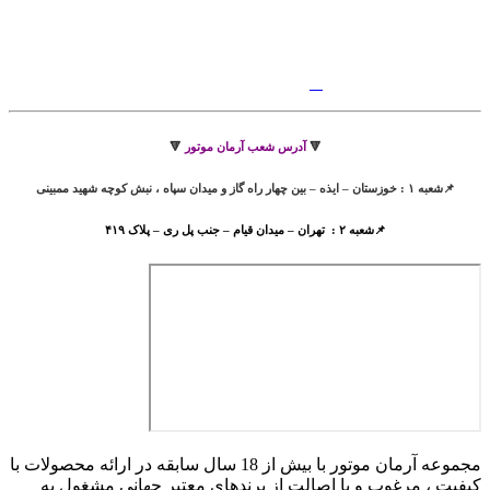
🔻
آدرس شعب آرمان موتور
🔻
📌شعبه ۱ : خوزستان – ایذه – بین چهار راه گاز و میدان سپاه ، نبش کوچه شهید ممبینی
📌شعبه ۲ : تهران – میدان قیام – جنب پل ری – پلاک ۴۱۹
مجموعه آرمان موتور با بیش از 18 سال سابقه در ارائه محصولات با
کيفيت ، مرغوب و با اصالت از برندهای معتبر جهانی مشغول به