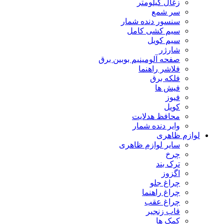
زغال کیلومتر
سر شمع
سنسور دنده شمار
سیم کشی کامل
سیم کویل
شارژر
صفحه آلومینیم بوبین برق
فلاشر راهنما
فلکه برق
فیش ها
فیوز
کویل
محافظ هدلایت
وایر دنده شمار
لوازم ظاهری
سایر لوازم ظاهری
چرخ
ترک بند
اگزوز
چراغ جلو
چراغ راهنما
چراغ عقب
قاب زنجیر
کمک ها