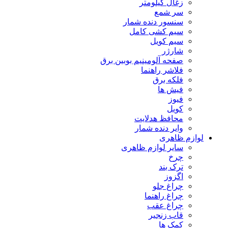
زغال کیلومتر
سر شمع
سنسور دنده شمار
سیم کشی کامل
سیم کویل
شارژر
صفحه آلومینیم بوبین برق
فلاشر راهنما
فلکه برق
فیش ها
فیوز
کویل
محافظ هدلایت
وایر دنده شمار
لوازم ظاهری
سایر لوازم ظاهری
چرخ
ترک بند
اگزوز
چراغ جلو
چراغ راهنما
چراغ عقب
قاب زنجیر
کمک ها