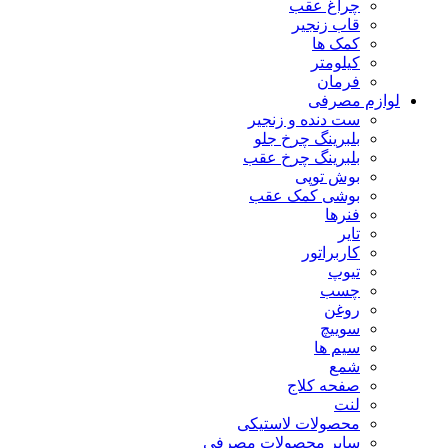
چراغ عقب
قاب زنجیر
کمک ها
کیلومتر
فرمان
لوازم مصرفی
ست دنده و زنجیر
بلبرینگ چرخ جلو
بلبرینگ چرخ عقب
بوش توپی
بوشی کمک عقب
فنرها
تایر
کاربراتور
تیوپ
چسب
روغن
سوییچ
سیم ها
شمع
صفحه کلاج
لنت
محصولات لاستیکی
سایر محصولات مصرفی