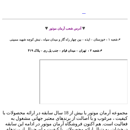
🔻
آدرس شعب آرمان موتور
🔻
📌شعبه ۱ : خوزستان – ایذه – بین چهار راه گاز و میدان سپاه ، نبش کوچه شهید ممبینی
📌شعبه ۲ : تهران – میدان قیام – جنب پل ری – پلاک ۴۱۹
مجموعه آرمان موتور با بیش از 18 سال سابقه در ارائه محصولات با
کيفيت ، مرغوب و با اصالت از برندهای معتبر جهانی مشغول به
فعاليت است. هم اکنون فروشگاه آرمان موتور
در ادامه اين سابقه
درخشان، به دنبال ارائه محصولاتی با کيفيت و اورجينال از برندهای