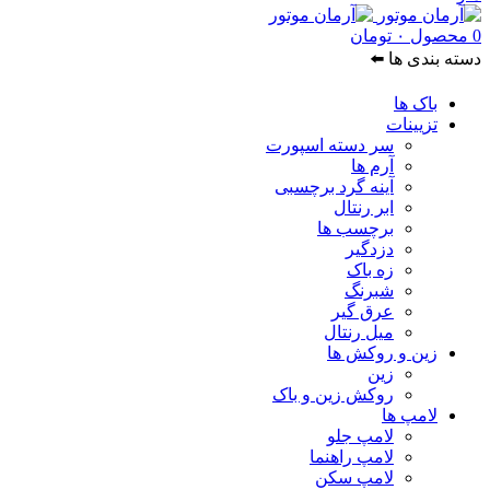
0
محصول
۰
تومان
دسته بندی ها ⬅️
باک ها
تزیینات
سر دسته اسپورت
آرم ها
آینه گرد برچسبی
ابر رنتال
برچسب ها
دزدگیر
زه باک
شبرنگ
عرق گیر
میل رنتال
زین و روکش ها
زین
روکش زین و باک
لامپ ها
لامپ جلو
لامپ راهنما
لامپ سکن