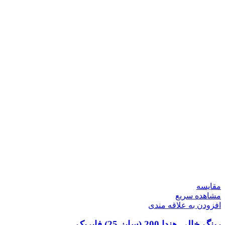
مقایسه
مشاهده سریع
افزودن به علاقه مندی
رینگ خالی هندا 200 (سایز 25) فابریک