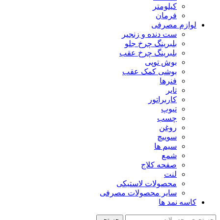
کیلومتر
فرمان
لوازم مصرفی
ست دنده و زنجیر
بلبرینگ چرخ جلو
بلبرینگ چرخ عقب
بوش توپی
بوشی کمک عقب
فنرها
تایر
کاربراتور
تیوپ
چسب
روغن
سوییچ
سیم ها
شمع
صفحه کلاج
لنت
محصولات لاستیکی
سایر محصولات مصرفی
کاسه نمد ها
جستجو