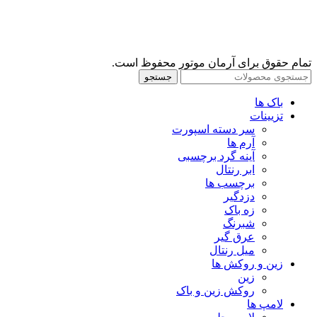
تمام حقوق برای آرمان موتور محفوظ است.
جستجو
باک ها
تزیینات
سر دسته اسپورت
آرم ها
آینه گرد برچسبی
ابر رنتال
برچسب ها
دزدگیر
زه باک
شبرنگ
عرق گیر
میل رنتال
زین و روکش ها
زین
روکش زین و باک
لامپ ها