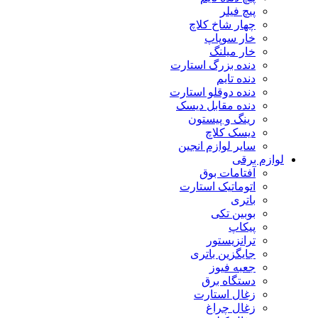
پیچ فیلر
چهار شاخ کلاچ
خار سوپاپ
خار میلنگ
دنده بزرگ استارت
دنده تایم
دنده دوقلو استارت
دنده مقابل دیسک
رینگ و پیستون
دیسک کلاچ
سایر لوازم انجین
لوازم برقی
آفتامات بوق
اتوماتیک استارت
باتری
بوبین تکی
پیکاپ
ترانزیستور
جایگزین باتری
جعبه فیوز
دستگاه برق
زغال استارت
زغال چراغ