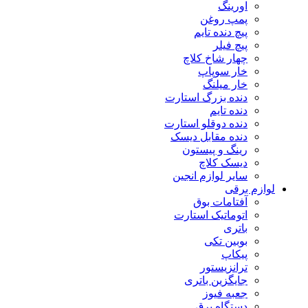
اورینگ
پمپ روغن
پیچ دنده تایم
پیچ فیلر
چهار شاخ کلاچ
خار سوپاپ
خار میلنگ
دنده بزرگ استارت
دنده تایم
دنده دوقلو استارت
دنده مقابل دیسک
رینگ و پیستون
دیسک کلاچ
سایر لوازم انجین
لوازم برقی
آفتامات بوق
اتوماتیک استارت
باتری
بوبین تکی
پیکاپ
ترانزیستور
جایگزین باتری
جعبه فیوز
دستگاه برق