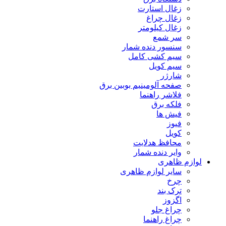
زغال استارت
زغال چراغ
زغال کیلومتر
سر شمع
سنسور دنده شمار
سیم کشی کامل
سیم کویل
شارژر
صفحه آلومینیم بوبین برق
فلاشر راهنما
فلکه برق
فیش ها
فیوز
کویل
محافظ هدلایت
وایر دنده شمار
لوازم ظاهری
سایر لوازم ظاهری
چرخ
ترک بند
اگزوز
چراغ جلو
چراغ راهنما