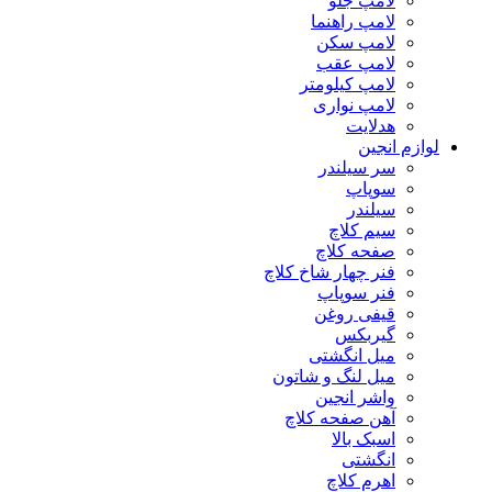
لامپ جلو
لامپ راهنما
لامپ سکن
لامپ عقب
لامپ کیلومتر
لامپ نواری
هدلایت
لوازم انجین
سر سیلندر
سوپاپ
سیلندر
سیم کلاچ
صفحه کلاچ
فنر چهار شاخ کلاچ
فنر سوپاپ
قیفی روغن
گیربکس
میل انگشتی
میل لنگ و شاتون
واشر انجین
آهن صفحه کلاچ
اسبک بالا
انگشتی
اهرم کلاچ