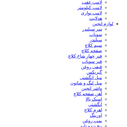
لامپ عقب
لامپ کیلومتر
لامپ نواری
هدلایت
لوازم انجین
سر سیلندر
سوپاپ
سیلندر
سیم کلاچ
صفحه کلاچ
فنر چهار شاخ کلاچ
فنر سوپاپ
قیفی روغن
گیربکس
میل انگشتی
میل لنگ و شاتون
واشر انجین
آهن صفحه کلاچ
اسبک بالا
انگشتی
اهرم کلاچ
اورینگ
پمپ روغن
پیچ دنده تایم