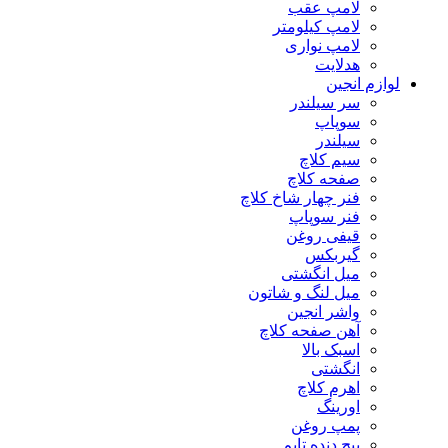
لامپ عقب
لامپ کیلومتر
لامپ نواری
هدلایت
لوازم انجین
سر سیلندر
سوپاپ
سیلندر
سیم کلاچ
صفحه کلاچ
فنر چهار شاخ کلاچ
فنر سوپاپ
قیفی روغن
گیربکس
میل انگشتی
میل لنگ و شاتون
واشر انجین
آهن صفحه کلاچ
اسبک بالا
انگشتی
اهرم کلاچ
اورینگ
پمپ روغن
پیچ دنده تایم