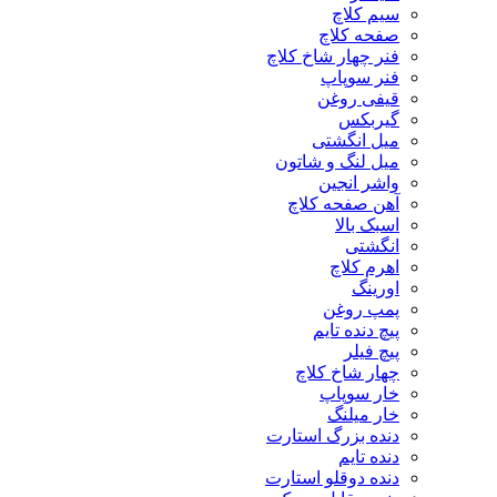
سیم کلاچ
صفحه کلاچ
فنر چهار شاخ کلاچ
فنر سوپاپ
قیفی روغن
گیربکس
میل انگشتی
میل لنگ و شاتون
واشر انجین
آهن صفحه کلاچ
اسبک بالا
انگشتی
اهرم کلاچ
اورینگ
پمپ روغن
پیچ دنده تایم
پیچ فیلر
چهار شاخ کلاچ
خار سوپاپ
خار میلنگ
دنده بزرگ استارت
دنده تایم
دنده دوقلو استارت