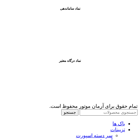
نماد ساماندهی
نماد درگاه معتبر
تمام حقوق برای آرمان موتور محفوظ است.
جستجو
باک ها
تزیینات
سر دسته اسپورت