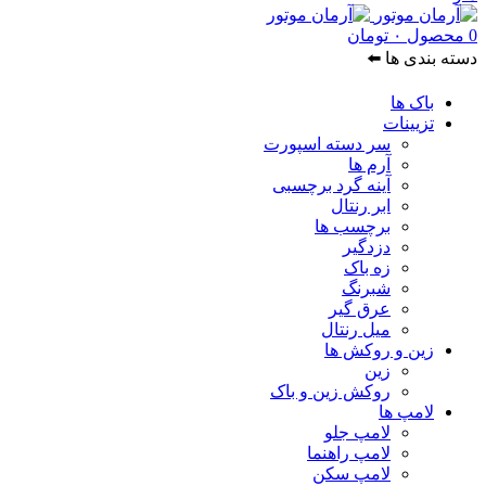
0
محصول
۰
تومان
دسته بندی ها ⬅️
باک ها
تزیینات
سر دسته اسپورت
آرم ها
آینه گرد برچسبی
ابر رنتال
برچسب ها
دزدگیر
زه باک
شبرنگ
عرق گیر
میل رنتال
زین و روکش ها
زین
روکش زین و باک
لامپ ها
لامپ جلو
لامپ راهنما
لامپ سکن