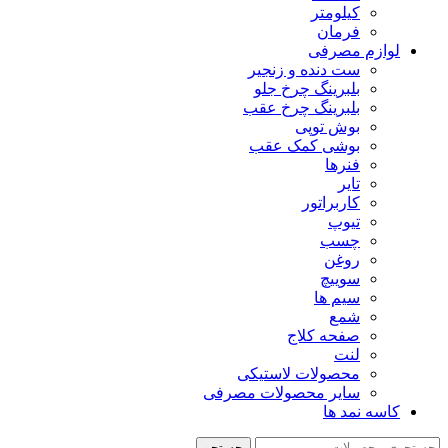
کیلومتر
فرمان
لوازم مصرفی
ست دنده و زنجیر
بلبرینگ چرخ جلو
بلبرینگ چرخ عقب
بوش توپی
بوشی کمک عقب
فنرها
تایر
کاربراتور
تیوپ
چسب
روغن
سوییچ
سیم ها
شمع
صفحه کلاج
لنت
محصولات لاستیکی
سایر محصولات مصرفی
کاسه نمد ها
جستجو