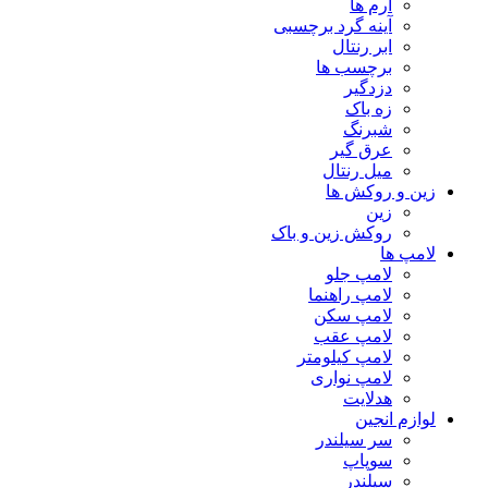
آرم ها
آینه گرد برچسبی
ابر رنتال
برچسب ها
دزدگیر
زه باک
شبرنگ
عرق گیر
میل رنتال
زین و روکش ها
زین
روکش زین و باک
لامپ ها
لامپ جلو
لامپ راهنما
لامپ سکن
لامپ عقب
لامپ کیلومتر
لامپ نواری
هدلایت
لوازم انجین
سر سیلندر
سوپاپ
سیلندر