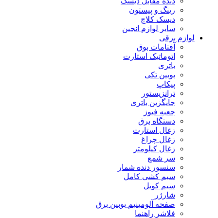
دنده مقابل دیسک
رینگ و پیستون
دیسک کلاچ
سایر لوازم انجین
لوازم برقی
آفتامات بوق
اتوماتیک استارت
باتری
بوبین تکی
پیکاپ
ترانزیستور
جایگزین باتری
جعبه فیوز
دستگاه برق
زغال استارت
زغال چراغ
زغال کیلومتر
سر شمع
سنسور دنده شمار
سیم کشی کامل
سیم کویل
شارژر
صفحه آلومینیم بوبین برق
فلاشر راهنما