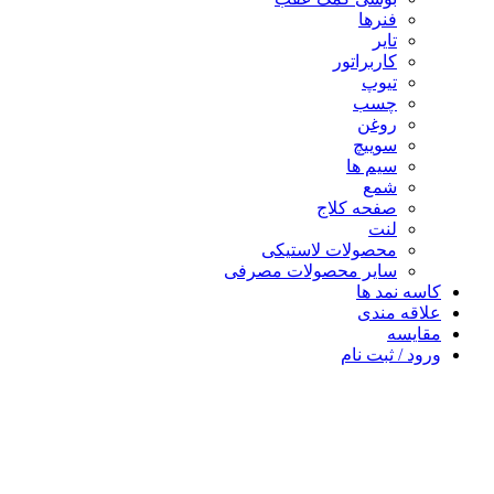
فنرها
تایر
کاربراتور
تیوپ
چسب
روغن
سوییچ
سیم ها
شمع
صفحه کلاج
لنت
محصولات لاستیکی
سایر محصولات مصرفی
کاسه نمد ها
علاقه مندی
مقایسه
ورود / ثبت نام
سبد خرید
بستن
هندل تاشو هندا خم دار