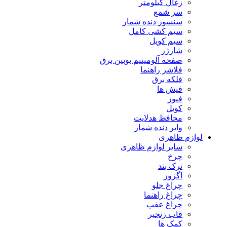
زغال کیلومتر
سر شمع
سنسور دنده شمار
سیم کشی کامل
سیم کویل
شارژر
صفحه آلومینیم بوبین برق
فلاشر راهنما
فلکه برق
فیش ها
فیوز
کویل
محافظ هدلایت
وایر دنده شمار
لوازم ظاهری
سایر لوازم ظاهری
چرخ
ترک بند
اگزوز
چراغ جلو
چراغ راهنما
چراغ عقب
قاب زنجیر
کمک ها