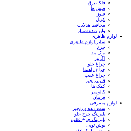
فلکه برق
فیش ها
فیوز
کویل
محافظ هدلایت
وایر دنده شمار
لوازم ظاهری
سایر لوازم ظاهری
چرخ
ترک بند
اگزوز
چراغ جلو
چراغ راهنما
چراغ عقب
قاب زنجیر
کمک ها
کیلومتر
فرمان
لوازم مصرفی
ست دنده و زنجیر
بلبرینگ چرخ جلو
بلبرینگ چرخ عقب
بوش توپی
بوشی کمک عقب