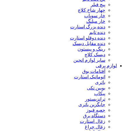
پیچ فیلر
چهار شاخ کلاچ
خار سوپاپ
خار میلنگ
دنده بزرگ استارت
دنده تایم
دنده دوقلو استارت
دنده مقابل دیسک
رینگ و پیستون
دیسک کلاچ
سایر لوازم انجین
لوازم برقی
آفتامات بوق
اتوماتیک استارت
باتری
بوبین تکی
پیکاپ
ترانزیستور
جایگزین باتری
جعبه فیوز
دستگاه برق
زغال استارت
زغال چراغ