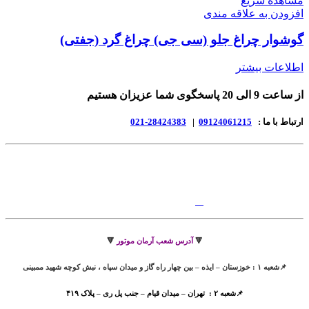
مشاهده سریع
افزودن به علاقه مندی
گوشوار چراغ جلو (سی جی) چراغ گرد (جفتی)
اطلاعات بیشتر
از ساعت 9 الی 20 پاسخگوی شما عزیزان هستیم
ارتباط با ما :
09124061215
|
28424383-021
🔻
آدرس شعب آرمان موتور
🔻
📌شعبه ۱ : خوزستان – ایذه – بین چهار راه گاز و میدان سپاه ، نبش کوچه شهید ممبینی
📌شعبه ۲ : تهران – میدان قیام – جنب پل ری – پلاک ۴۱۹