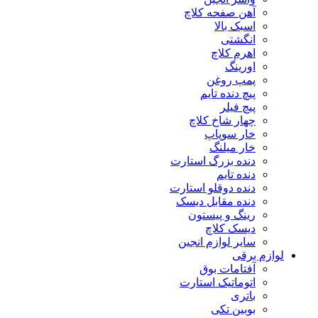
آهن صفحه کلاچ
اسبک بالا
انگشتی
اهرم کلاچ
اورینگ
پمپ روغن
پیچ دنده تایم
پیچ فیلر
چهار شاخ کلاچ
خار سوپاپ
خار میلنگ
دنده بزرگ استارت
دنده تایم
دنده دوقلو استارت
دنده مقابل دیسک
رینگ و پیستون
دیسک کلاچ
سایر لوازم انجین
لوازم برقی
آفتامات بوق
اتوماتیک استارت
باتری
بوبین تکی