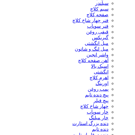
سیلندر
سیم کلاچ
صفحه کلاچ
فنر چهار شاخ کلاچ
فنر سوپاپ
قیفی روغن
گیربکس
میل انگشتی
میل لنگ و شاتون
واشر انجین
آهن صفحه کلاچ
اسبک بالا
انگشتی
اهرم کلاچ
اورینگ
پمپ روغن
پیچ دنده تایم
پیچ فیلر
چهار شاخ کلاچ
خار سوپاپ
خار میلنگ
دنده بزرگ استارت
دنده تایم
دنده دوقلو استارت