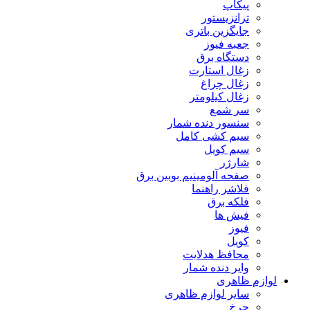
پیکاپ
ترانزیستور
جایگزین باتری
جعبه فیوز
دستگاه برق
زغال استارت
زغال چراغ
زغال کیلومتر
سر شمع
سنسور دنده شمار
سیم کشی کامل
سیم کویل
شارژر
صفحه آلومینیم بوبین برق
فلاشر راهنما
فلکه برق
فیش ها
فیوز
کویل
محافظ هدلایت
وایر دنده شمار
لوازم ظاهری
سایر لوازم ظاهری
چرخ