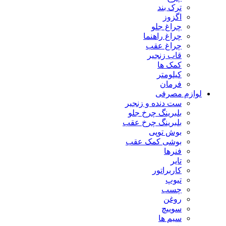
ترک بند
اگزوز
چراغ جلو
چراغ راهنما
چراغ عقب
قاب زنجیر
کمک ها
کیلومتر
فرمان
لوازم مصرفی
ست دنده و زنجیر
بلبرینگ چرخ جلو
بلبرینگ چرخ عقب
بوش توپی
بوشی کمک عقب
فنرها
تایر
کاربراتور
تیوپ
چسب
روغن
سوییچ
سیم ها