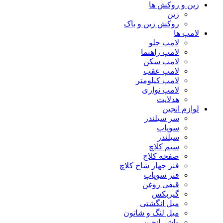
زین و روکش ها
زین
روکش زین و باک
لامپ ها
لامپ جلو
لامپ راهنما
لامپ سکن
لامپ عقب
لامپ کیلومتر
لامپ نواری
هدلایت
لوازم انجین
سر سیلندر
سوپاپ
سیلندر
سیم کلاچ
صفحه کلاچ
فنر چهار شاخ کلاچ
فنر سوپاپ
قیفی روغن
گیربکس
میل انگشتی
میل لنگ و شاتون
واشر انجین