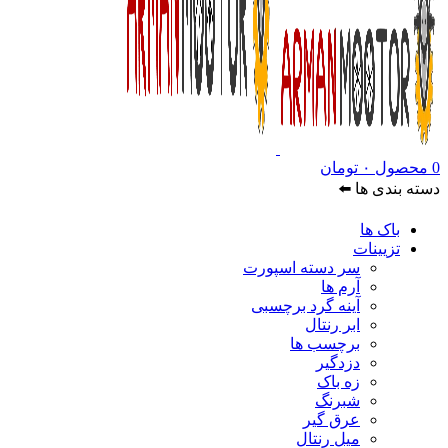
0
محصول
۰
تومان
دسته بندی ها ⬅️
باک ها
تزیینات
سر دسته اسپورت
آرم ها
آینه گرد برچسبی
ابر رنتال
برچسب ها
دزدگیر
زه باک
شبرنگ
عرق گیر
میل رنتال