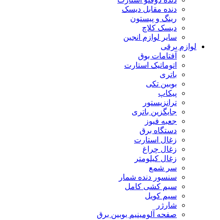
دنده مقابل دیسک
رینگ و پیستون
دیسک کلاچ
سایر لوازم انجین
لوازم برقی
آفتامات بوق
اتوماتیک استارت
باتری
بوبین تکی
پیکاپ
ترانزیستور
جایگزین باتری
جعبه فیوز
دستگاه برق
زغال استارت
زغال چراغ
زغال کیلومتر
سر شمع
سنسور دنده شمار
سیم کشی کامل
سیم کویل
شارژر
صفحه آلومینیم بوبین برق