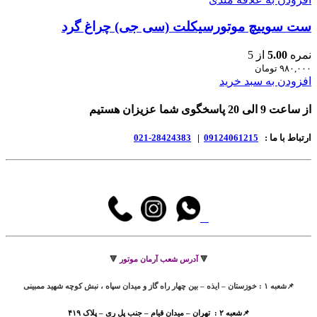
ست سوییچ موتورسیکلت (سی جی) چراغ گرد
نمره
5.00
از 5
۹۸۰,۰۰۰
تومان
افزودن به سبد خرید
از ساعت 9 الی 20 پاسخگوی شما عزیزان هستیم
ارتباط با ما :
09124061215
|
28424383-021
🔻
آدرس شعب آرمان موتور
🔻
📌شعبه ۱ : خوزستان – ایذه – بین چهار راه گاز و میدان سپاه ، نبش کوچه شهید ممبینی
📌شعبه ۲ : تهران – میدان قیام – جنب پل ری – پلاک ۴۱۹