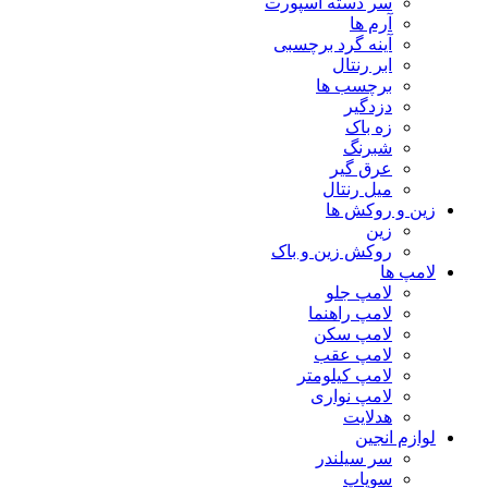
سر دسته اسپورت
آرم ها
آینه گرد برچسبی
ابر رنتال
برچسب ها
دزدگیر
زه باک
شبرنگ
عرق گیر
میل رنتال
زین و روکش ها
زین
روکش زین و باک
لامپ ها
لامپ جلو
لامپ راهنما
لامپ سکن
لامپ عقب
لامپ کیلومتر
لامپ نواری
هدلایت
لوازم انجین
سر سیلندر
سوپاپ