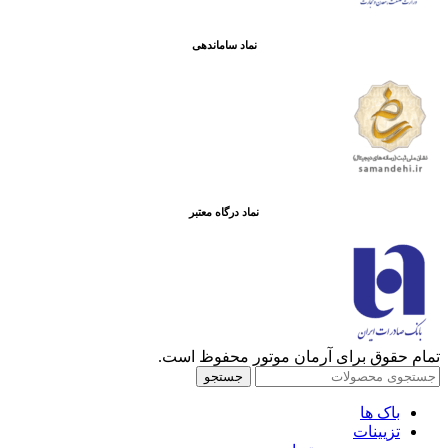
نماد ساماندهی
نماد درگاه معتبر
تمام حقوق برای آرمان موتور محفوظ است.
جستجو
باک ها
تزیینات