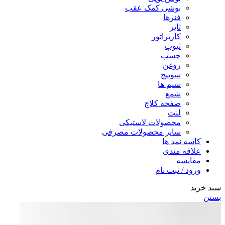
بوشی کمک عقب
فنرها
تایر
کاربراتور
تیوپ
چسب
روغن
سوییچ
سیم ها
شمع
صفحه کلاج
لنت
محصولات لاستیکی
سایر محصولات مصرفی
کاسه نمد ها
علاقه مندی
مقایسه
ورود / ثبت نام
سبد خرید
بستن