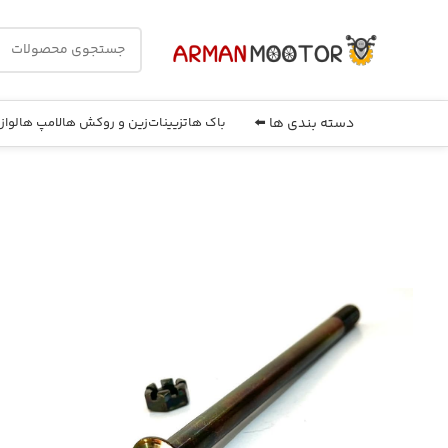
دسته بندی ها ⬅️
باک ها
تزیینات
زین و روکش ها
لامپ ها
لواز