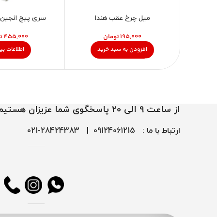
میل چرخ عقب هندا
سری پیچ انجین 
تومان
ت
افزودن به سبد خرید
اطلاعات بی
از ساعت 9 الی 20 پاسخگوی شما عزیزان هستیم
ارتباط با ما :
09124061215
|
28424383-021