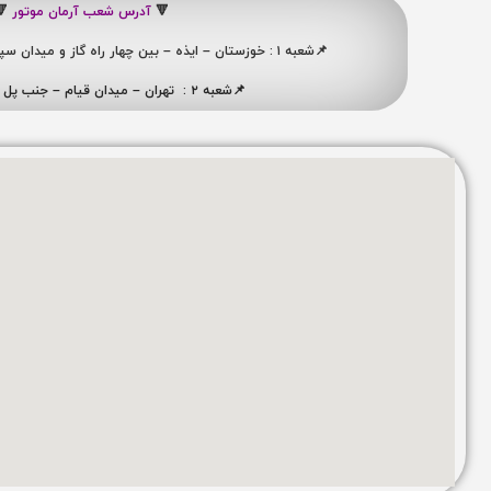
🔻
آدرس شعب آرمان موتور
🔻
📌شعبه ۱ : خوزستان – ایذه – بین چهار راه گاز و میدان سپاه ، نبش کوچه شهید ممبینی
📌شعبه ۲ : تهران – میدان قیام – جنب پل ری – پلاک ۴۱۹