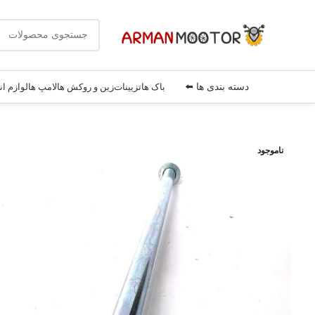
دسته بندی ها ⬅️
باک ها
تزیینات
زین و روکش ها
لامپ ها
لوازم ان
ناموجود