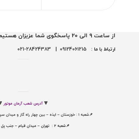
از ساعت 9 الی 20 پاسخگوی شما عزیزان هستیم
ارتباط با ما :
09124061215
|
28424383-021
🔻
آدرس شعب آرمان موتور
🔻
📌شعبه ۱ : خوزستان – ایذه – بین چهار راه گاز و میدان سپاه ، نبش کوچه شهید ممبینی
📌شعبه ۲ : تهران – میدان قیام – جنب پل ری – پلاک ۴۱۹