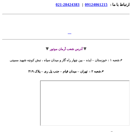
ارتباط با ما :
09124061215
|
28424383-021
🔻
آدرس شعب آرمان موتور
🔻
📌شعبه ۱ : خوزستان – ایذه – بین چهار راه گاز و میدان سپاه ، نبش کوچه شهید ممبینی
📌شعبه ۲ : تهران – میدان قیام – جنب پل ری – پلاک ۴۱۹