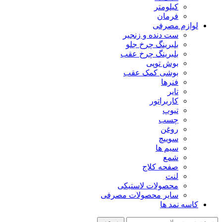
کیلومتر
فرمان
لوازم مصرفی
ست دنده و زنجیر
بلبرینگ چرخ جلو
بلبرینگ چرخ عقب
بوش توپی
بوشی کمک عقب
فنرها
تایر
کاربراتور
تیوپ
چسب
روغن
سوییچ
سیم ها
شمع
صفحه کلاج
لنت
محصولات لاستیکی
سایر محصولات مصرفی
کاسه نمد ها