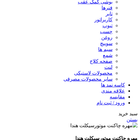
بوشی کمک عقب
فنرها
تایر
کاربراتور
تیوپ
چسب
روغن
سوییچ
سیم ها
شمع
صفحه کلاج
لنت
محصولات لاستیکی
سایر محصولات مصرفی
کاسه نمد ها
علاقه مندی
مقایسه
ورود / ثبت نام
سبد خرید
بستن
مهره چاکنت موتورسیکلت هندا