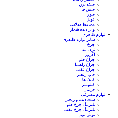
فلکه برق
فیش ها
فیوز
کویل
محافظ هدلایت
وایر دنده شمار
لوازم ظاهری
سایر لوازم ظاهری
چرخ
ترک بند
اگزوز
چراغ جلو
چراغ راهنما
چراغ عقب
قاب زنجیر
کمک ها
کیلومتر
فرمان
لوازم مصرفی
ست دنده و زنجیر
بلبرینگ چرخ جلو
بلبرینگ چرخ عقب
بوش توپی