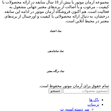
مجموعه آرمان موتور با بیش از 18 سال سابقه در ارائه محصولات با
کيفيت ، مرغوب و با اصالت از برندهای معتبر جهانی مشغول به
فعاليت است. هم اکنون فروشگاه آرمان موتور
در ادامه اين سابقه
درخشان، به دنبال ارائه محصولاتی با کيفيت و اورجينال از برندهای
معتبر در محيط آنلاين است.
نماد اعتماد
نماد ساماندهی
نماد درگاه معتبر
تمام حقوق برای آرمان موتور محفوظ است.
جستجو
باک ها
تزیینات
سر دسته اسپورت