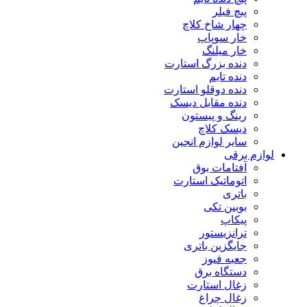
پیچ فیلر
چهار شاخ کلاچ
خار سوپاپ
خار میلنگ
دنده بزرگ استارت
دنده تایم
دنده دوقلو استارت
دنده مقابل دیسک
رینگ و پیستون
دیسک کلاچ
سایر لوازم انجین
لوازم برقی
آفتامات بوق
اتوماتیک استارت
باتری
بوبین تکی
پیکاپ
ترانزیستور
جایگزین باتری
جعبه فیوز
دستگاه برق
زغال استارت
زغال چراغ