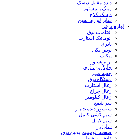
دنده مقابل دیسک
رینگ و پیستون
دیسک کلاچ
سایر لوازم انجین
لوازم برقی
آفتامات بوق
اتوماتیک استارت
باتری
بوبین تکی
پیکاپ
ترانزیستور
جایگزین باتری
جعبه فیوز
دستگاه برق
زغال استارت
زغال چراغ
زغال کیلومتر
سر شمع
سنسور دنده شمار
سیم کشی کامل
سیم کویل
شارژر
صفحه آلومینیم بوبین برق
فلاشر راهنما