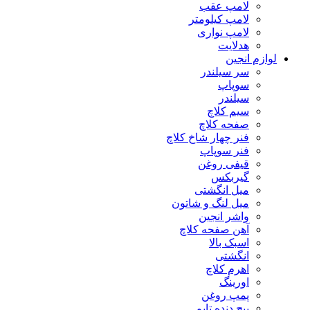
لامپ عقب
لامپ کیلومتر
لامپ نواری
هدلایت
لوازم انجین
سر سیلندر
سوپاپ
سیلندر
سیم کلاچ
صفحه کلاچ
فنر چهار شاخ کلاچ
فنر سوپاپ
قیفی روغن
گیربکس
میل انگشتی
میل لنگ و شاتون
واشر انجین
آهن صفحه کلاچ
اسبک بالا
انگشتی
اهرم کلاچ
اورینگ
پمپ روغن
پیچ دنده تایم