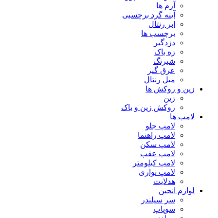
آرم ها
آینه گرد برچسبی
ابر رنتال
برچسب ها
دزدگیر
زه باک
شبرنگ
عرق گیر
میل رنتال
زین و روکش ها
زین
روکش زین و باک
لامپ ها
لامپ جلو
لامپ راهنما
لامپ سکن
لامپ عقب
لامپ کیلومتر
لامپ نواری
هدلایت
لوازم انجین
سر سیلندر
سوپاپ