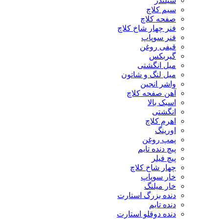
سیلندر
سیم کلاچ
صفحه کلاچ
فنر چهار شاخ کلاچ
فنر سوپاپ
قیفی روغن
گیربکس
میل انگشتی
میل لنگ و شاتون
واشر انجین
آهن صفحه کلاچ
اسبک بالا
انگشتی
اهرم کلاچ
اورینگ
پمپ روغن
پیچ دنده تایم
پیچ فیلر
چهار شاخ کلاچ
خار سوپاپ
خار میلنگ
دنده بزرگ استارت
دنده تایم
دنده دوقلو استارت