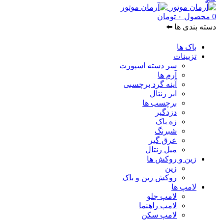
0
محصول
۰
تومان
دسته بندی ها ⬅️
باک ها
تزیینات
سر دسته اسپورت
آرم ها
آینه گرد برچسبی
ابر رنتال
برچسب ها
دزدگیر
زه باک
شبرنگ
عرق گیر
میل رنتال
زین و روکش ها
زین
روکش زین و باک
لامپ ها
لامپ جلو
لامپ راهنما
لامپ سکن