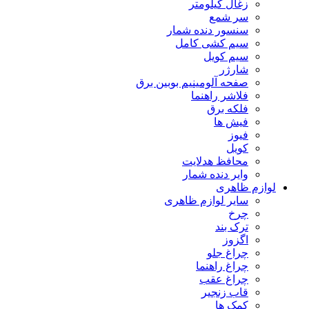
زغال کیلومتر
سر شمع
سنسور دنده شمار
سیم کشی کامل
سیم کویل
شارژر
صفحه آلومینیم بوبین برق
فلاشر راهنما
فلکه برق
فیش ها
فیوز
کویل
محافظ هدلایت
وایر دنده شمار
لوازم ظاهری
سایر لوازم ظاهری
چرخ
ترک بند
اگزوز
چراغ جلو
چراغ راهنما
چراغ عقب
قاب زنجیر
کمک ها