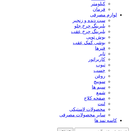
کیلومتر
فرمان
لوازم مصرفی
ست دنده و زنجیر
بلبرینگ چرخ جلو
بلبرینگ چرخ عقب
بوش توپی
بوشی کمک عقب
فنرها
تایر
کاربراتور
تیوپ
چسب
روغن
سوییچ
سیم ها
شمع
صفحه کلاج
لنت
محصولات لاستیکی
سایر محصولات مصرفی
کاسه نمد ها
جستجو