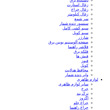
دستگاه برق
زغال استارت
زغال چراغ
زغال کیلومتر
سر شمع
سنسور دنده شمار
سیم کشی کامل
سیم کویل
شارژر
صفحه آلومینیم بوبین برق
فلاشر راهنما
فلکه برق
فیش ها
فیوز
کویل
محافظ هدلایت
وایر دنده شمار
لوازم ظاهری
سایر لوازم ظاهری
چرخ
ترک بند
اگزوز
چراغ جلو
چراغ راهنما