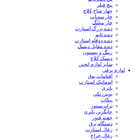
پیچ فیلر
چهار شاخ کلاچ
خار سوپاپ
خار میلنگ
دنده بزرگ استارت
دنده تایم
دنده دوقلو استارت
دنده مقابل دیسک
رینگ و پیستون
دیسک کلاچ
سایر لوازم انجین
لوازم برقی
آفتامات بوق
اتوماتیک استارت
باتری
بوبین تکی
پیکاپ
ترانزیستور
جایگزین باتری
جعبه فیوز
دستگاه برق
زغال استارت
زغال چراغ