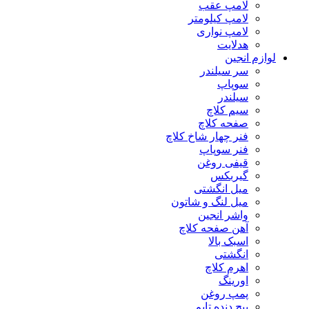
لامپ عقب
لامپ کیلومتر
لامپ نواری
هدلایت
لوازم انجین
سر سیلندر
سوپاپ
سیلندر
سیم کلاچ
صفحه کلاچ
فنر چهار شاخ کلاچ
فنر سوپاپ
قیفی روغن
گیربکس
میل انگشتی
میل لنگ و شاتون
واشر انجین
آهن صفحه کلاچ
اسبک بالا
انگشتی
اهرم کلاچ
اورینگ
پمپ روغن
پیچ دنده تایم