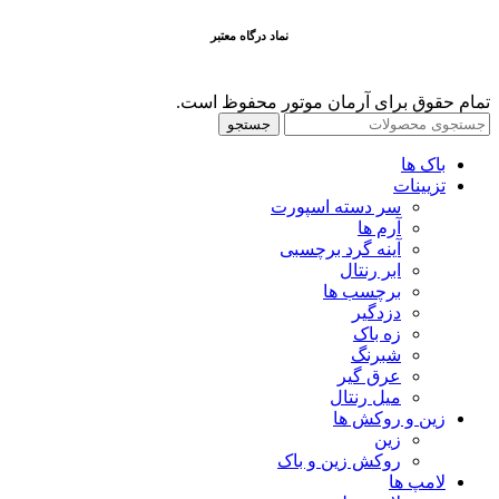
نماد درگاه معتبر
تمام حقوق برای آرمان موتور محفوظ است.
جستجو
باک ها
تزیینات
سر دسته اسپورت
آرم ها
آینه گرد برچسبی
ابر رنتال
برچسب ها
دزدگیر
زه باک
شبرنگ
عرق گیر
میل رنتال
زین و روکش ها
زین
روکش زین و باک
لامپ ها