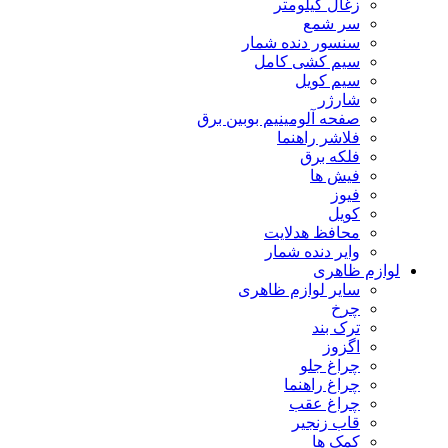
زغال کیلومتر
سر شمع
سنسور دنده شمار
سیم کشی کامل
سیم کویل
شارژر
صفحه آلومینیم بوبین برق
فلاشر راهنما
فلکه برق
فیش ها
فیوز
کویل
محافظ هدلایت
وایر دنده شمار
لوازم ظاهری
سایر لوازم ظاهری
چرخ
ترک بند
اگزوز
چراغ جلو
چراغ راهنما
چراغ عقب
قاب زنجیر
کمک ها