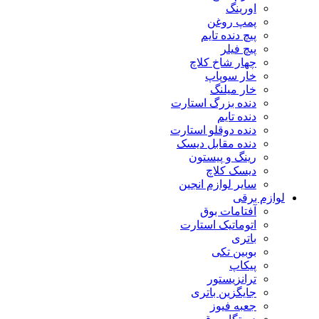
اورینگ
پمپ روغن
پیچ دنده تایم
پیچ فیلر
چهار شاخ کلاچ
خار سوپاپ
خار میلنگ
دنده بزرگ استارت
دنده تایم
دنده دوقلو استارت
دنده مقابل دیسک
رینگ و پیستون
دیسک کلاچ
سایر لوازم انجین
لوازم برقی
آفتامات بوق
اتوماتیک استارت
باتری
بوبین تکی
پیکاپ
ترانزیستور
جایگزین باتری
جعبه فیوز