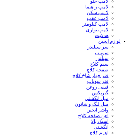
لامپ جلو
لامپ راهنما
لامپ سکن
لامپ عقب
لامپ کیلومتر
لامپ نواری
هدلایت
لوازم انجین
سر سیلندر
سوپاپ
سیلندر
سیم کلاچ
صفحه کلاچ
فنر چهار شاخ کلاچ
فنر سوپاپ
قیفی روغن
گیربکس
میل انگشتی
میل لنگ و شاتون
واشر انجین
آهن صفحه کلاچ
اسبک بالا
انگشتی
اهرم کلاچ