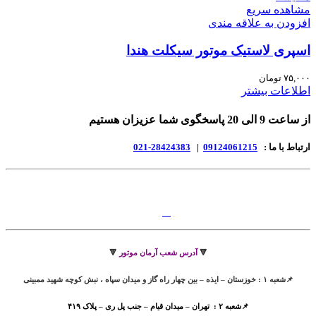
مشاهده سریع
افزودن به علاقه مندی
اسپری لاستیک موتور سیکلت هندا
۷۵,۰۰۰
تومان
اطلاعات بیشتر
از ساعت 9 الی 20 پاسخگوی شما عزیزان هستیم
ارتباط با ما :
09124061215
|
28424383-021
🔻
آدرس شعب آرمان موتور
🔻
📌شعبه ۱ : خوزستان – ایذه – بین چهار راه گاز و میدان سپاه ، نبش کوچه شهید ممبینی
📌شعبه ۲ : تهران – میدان قیام – جنب پل ری – پلاک ۴۱۹