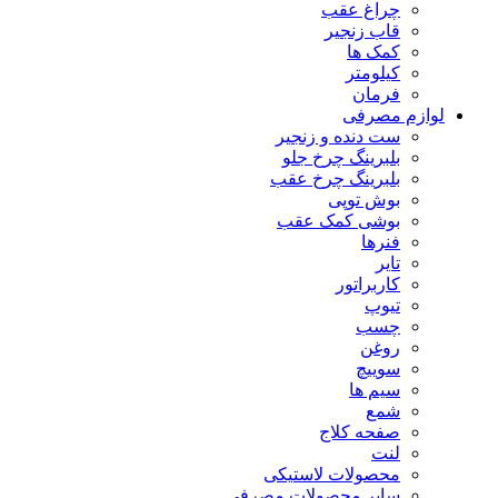
چراغ عقب
قاب زنجیر
کمک ها
کیلومتر
فرمان
لوازم مصرفی
ست دنده و زنجیر
بلبرینگ چرخ جلو
بلبرینگ چرخ عقب
بوش توپی
بوشی کمک عقب
فنرها
تایر
کاربراتور
تیوپ
چسب
روغن
سوییچ
سیم ها
شمع
صفحه کلاج
لنت
محصولات لاستیکی
سایر محصولات مصرفی