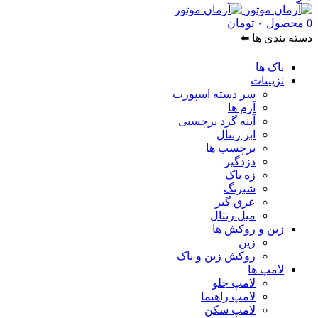
0
محصول
۰
تومان
دسته بندی ها ⬅️
باک ها
تزیینات
سر دسته اسپورت
آرم ها
آینه گرد برچسبی
ابر رنتال
برچسب ها
دزدگیر
زه باک
شبرنگ
عرق گیر
میل رنتال
زین و روکش ها
زین
روکش زین و باک
لامپ ها
لامپ جلو
لامپ راهنما
لامپ سکن