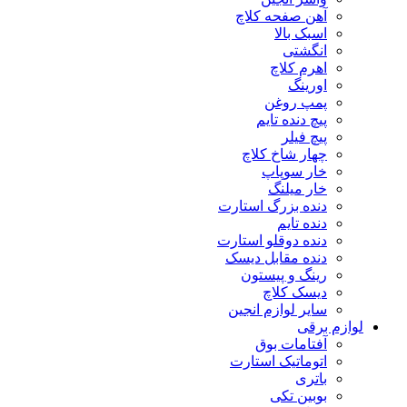
آهن صفحه کلاچ
اسبک بالا
انگشتی
اهرم کلاچ
اورینگ
پمپ روغن
پیچ دنده تایم
پیچ فیلر
چهار شاخ کلاچ
خار سوپاپ
خار میلنگ
دنده بزرگ استارت
دنده تایم
دنده دوقلو استارت
دنده مقابل دیسک
رینگ و پیستون
دیسک کلاچ
سایر لوازم انجین
لوازم برقی
آفتامات بوق
اتوماتیک استارت
باتری
بوبین تکی