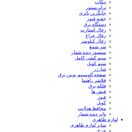
پیکاپ
ترانزیستور
جایگزین باتری
جعبه فیوز
دستگاه برق
زغال استارت
زغال چراغ
زغال کیلومتر
سر شمع
سنسور دنده شمار
سیم کشی کامل
سیم کویل
شارژر
صفحه آلومینیم بوبین برق
فلاشر راهنما
فلکه برق
فیش ها
فیوز
کویل
محافظ هدلایت
وایر دنده شمار
لوازم ظاهری
سایر لوازم ظاهری
چرخ