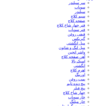
سر سیلندر
سوپاپ
سیلندر
سیم کلاچ
صفحه کلاچ
فنر چهار شاخ کلاچ
فنر سوپاپ
قیفی روغن
گیربکس
میل انگشتی
میل لنگ و شاتون
واشر انجین
آهن صفحه کلاچ
اسبک بالا
انگشتی
اهرم کلاچ
اورینگ
پمپ روغن
پیچ دنده تایم
پیچ فیلر
چهار شاخ کلاچ
خار سوپاپ
خار میلنگ