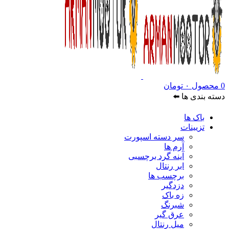
0
محصول
۰
تومان
دسته بندی ها ⬅️
باک ها
تزیینات
سر دسته اسپورت
آرم ها
آینه گرد برچسبی
ابر رنتال
برچسب ها
دزدگیر
زه باک
شبرنگ
عرق گیر
میل رنتال