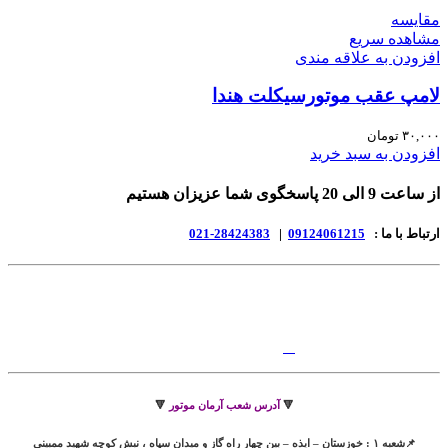
مقایسه
مشاهده سریع
افزودن به علاقه مندی
لامپ عقب موتورسیکلت هندا
۳۰,۰۰۰
تومان
افزودن به سبد خرید
از ساعت 9 الی 20 پاسخگوی شما عزیزان هستیم
ارتباط با ما :
09124061215
|
28424383-021
🔻
آدرس شعب آرمان موتور
🔻
📌شعبه ۱ : خوزستان – ایذه – بین چهار راه گاز و میدان سپاه ، نبش کوچه شهید ممبینی