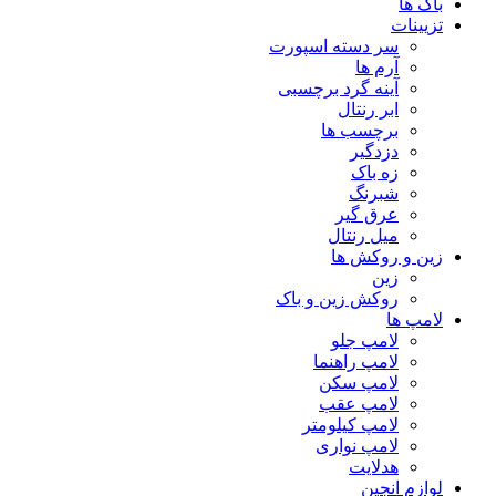
باک ها
تزیینات
سر دسته اسپورت
آرم ها
آینه گرد برچسبی
ابر رنتال
برچسب ها
دزدگیر
زه باک
شبرنگ
عرق گیر
میل رنتال
زین و روکش ها
زین
روکش زین و باک
لامپ ها
لامپ جلو
لامپ راهنما
لامپ سکن
لامپ عقب
لامپ کیلومتر
لامپ نواری
هدلایت
لوازم انجین