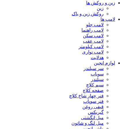
زین و روکش ها
زین
روکش زین و باک
لامپ ها
لامپ جلو
لامپ راهنما
لامپ سکن
لامپ عقب
لامپ کیلومتر
لامپ نواری
هدلایت
لوازم انجین
سر سیلندر
سوپاپ
سیلندر
سیم کلاچ
صفحه کلاچ
فنر چهار شاخ کلاچ
فنر سوپاپ
قیفی روغن
گیربکس
میل انگشتی
میل لنگ و شاتون
واشر انجین