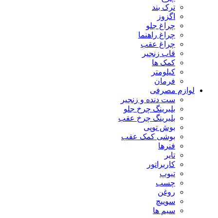
ترک بند
اگزوز
چراغ جلو
چراغ راهنما
چراغ عقب
قاب زنجیر
کمک ها
کیلومتر
فرمان
لوازم مصرفی
ست دنده و زنجیر
بلبرینگ چرخ جلو
بلبرینگ چرخ عقب
بوش توپی
بوشی کمک عقب
فنرها
تایر
کاربراتور
تیوپ
چسب
روغن
سوییچ
سیم ها