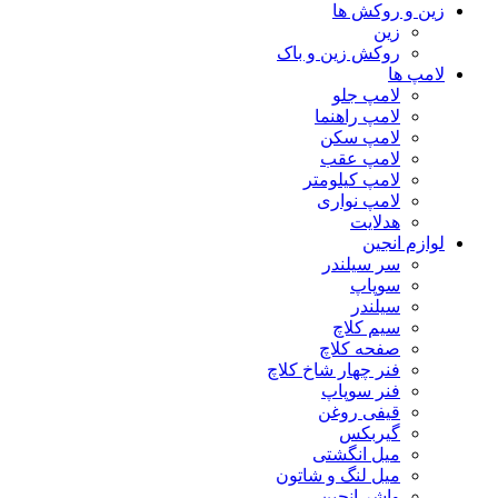
زین و روکش ها
زین
روکش زین و باک
لامپ ها
لامپ جلو
لامپ راهنما
لامپ سکن
لامپ عقب
لامپ کیلومتر
لامپ نواری
هدلایت
لوازم انجین
سر سیلندر
سوپاپ
سیلندر
سیم کلاچ
صفحه کلاچ
فنر چهار شاخ کلاچ
فنر سوپاپ
قیفی روغن
گیربکس
میل انگشتی
میل لنگ و شاتون
واشر انجین