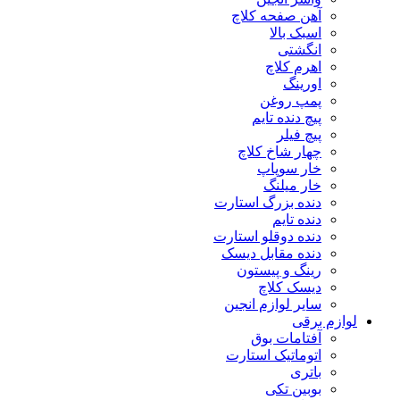
آهن صفحه کلاچ
اسبک بالا
انگشتی
اهرم کلاچ
اورینگ
پمپ روغن
پیچ دنده تایم
پیچ فیلر
چهار شاخ کلاچ
خار سوپاپ
خار میلنگ
دنده بزرگ استارت
دنده تایم
دنده دوقلو استارت
دنده مقابل دیسک
رینگ و پیستون
دیسک کلاچ
سایر لوازم انجین
لوازم برقی
آفتامات بوق
اتوماتیک استارت
باتری
بوبین تکی