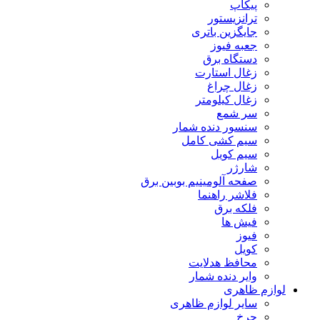
پیکاپ
ترانزیستور
جایگزین باتری
جعبه فیوز
دستگاه برق
زغال استارت
زغال چراغ
زغال کیلومتر
سر شمع
سنسور دنده شمار
سیم کشی کامل
سیم کویل
شارژر
صفحه آلومینیم بوبین برق
فلاشر راهنما
فلکه برق
فیش ها
فیوز
کویل
محافظ هدلایت
وایر دنده شمار
لوازم ظاهری
سایر لوازم ظاهری
چرخ