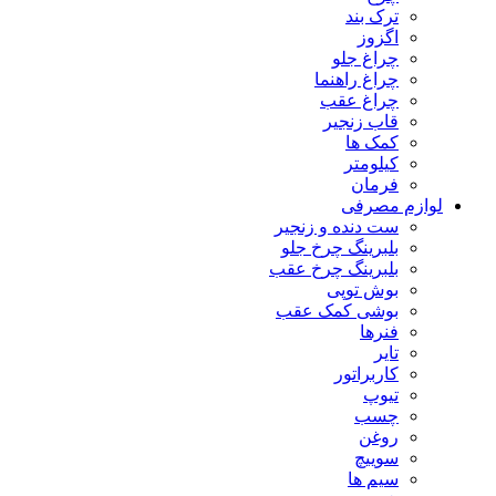
ترک بند
اگزوز
چراغ جلو
چراغ راهنما
چراغ عقب
قاب زنجیر
کمک ها
کیلومتر
فرمان
لوازم مصرفی
ست دنده و زنجیر
بلبرینگ چرخ جلو
بلبرینگ چرخ عقب
بوش توپی
بوشی کمک عقب
فنرها
تایر
کاربراتور
تیوپ
چسب
روغن
سوییچ
سیم ها