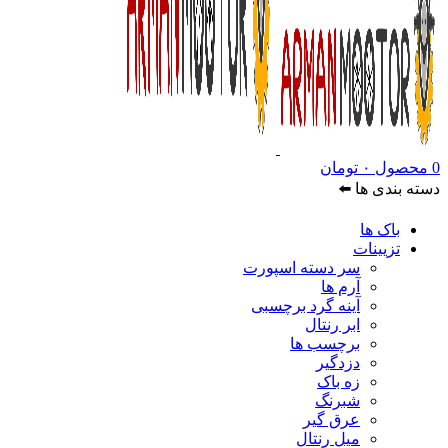
0
محصول
۰
تومان
دسته بندی ها ⬅️
باک ها
تزیینات
سر دسته اسپورت
آرم ها
آینه گرد برچسبی
ابر رنتال
برچسب ها
دزدگیر
زه باک
شبرنگ
عرق گیر
میل رنتال