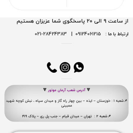
از ساعت 9 الی 20 پاسخگوی شما عزیزان هستیم
ارتباط با ما :
09124061215
|
28424383-021
🔻
آدرس شعب آرمان موتور
🔻
📌شعبه ۱ : خوزستان – ایذه – بین چهار راه گاز و میدان سپاه ، نبش کوچه شهید
ممبینی
📌شعبه ۲ : تهران – میدان قیام – جنب پل ری – پلاک ۴۱۹