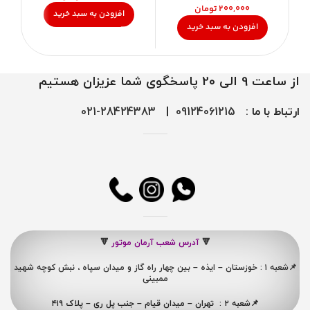
تومان
افزودن به سبد خرید
افزودن به سبد خرید
از ساعت 9 الی 20 پاسخگوی شما عزیزان هستیم
ارتباط با ما :
09124061215
|
28424383-021
🔻
آدرس شعب آرمان موتور
🔻
📌شعبه ۱ : خوزستان – ایذه – بین چهار راه گاز و میدان سپاه ، نبش کوچه شهید
ممبینی
📌شعبه ۲ : تهران – میدان قیام – جنب پل ری – پلاک ۴۱۹