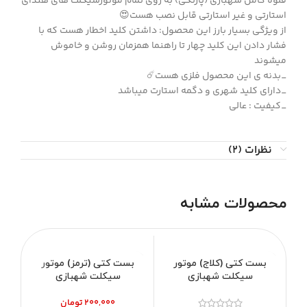
قلوه کامل شهبازی (پاژنگی) به روی تمام موتورسیکلت های هندای
استارتی و غیر استارتی قابل نصب هست😍
از ویژگی بسیار بارز این محصول: داشتن کلید اخطار هست که با
فشار دادن این کلید چهار تا راهنما همزمان روشن و خاموش
میشوند
_بدنه ی این محصول فلزی هست☄️
_دارای کلید شهری و دگمه استارت میباشد
_کیفیت : عالی
نظرات (2)
محصولات مشابه
بست کتی (کلاج) موتور
بست کتی (ترمز) موتور
قاب
سیکلت شهبازی
سیکلت شهبازی
تومان