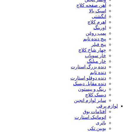
آهن صفحه کلاچ
اسبک بالا
انگشتی
اهرم کلاچ
اورینگ
پمپ روغن
پیچ دنده تایم
پیچ فیلر
چهار شاخ کلاچ
خار سوپاپ
خار میلنگ
دنده بزرگ استارت
دنده تایم
دنده دوقلو استارت
دنده مقابل دیسک
رینگ و پیستون
دیسک کلاچ
سایر لوازم انجین
لوازم برقی
آفتامات بوق
اتوماتیک استارت
باتری
بوبین تکی