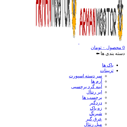
0
محصول
۰
تومان
دسته بندی ها ⬅️
باک ها
تزیینات
سر دسته اسپورت
آرم ها
آینه گرد برچسبی
ابر رنتال
برچسب ها
دزدگیر
زه باک
شبرنگ
عرق گیر
میل رنتال