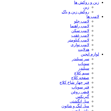
زین و روکش ها
زین
روکش زین و باک
لامپ ها
لامپ جلو
لامپ راهنما
لامپ سکن
لامپ عقب
لامپ کیلومتر
لامپ نواری
هدلایت
لوازم انجین
سر سیلندر
سوپاپ
سیلندر
سیم کلاچ
صفحه کلاچ
فنر چهار شاخ کلاچ
فنر سوپاپ
قیفی روغن
گیربکس
میل انگشتی
میل لنگ و شاتون
واشر انجین