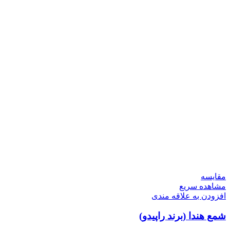
مقایسه
مشاهده سریع
افزودن به علاقه مندی
شمع هندا (برند راپیدو)