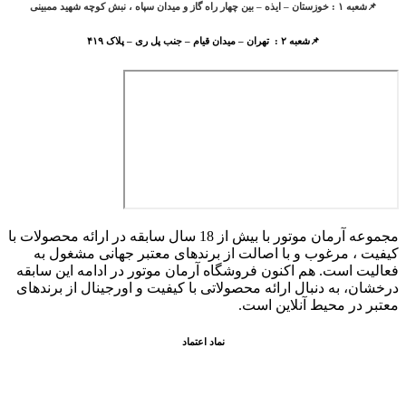
📌شعبه ۱ : خوزستان – ایذه – بین چهار راه گاز و میدان سپاه ، نبش کوچه شهید ممبینی
📌شعبه ۲ : تهران – میدان قیام – جنب پل ری – پلاک ۴۱۹
مجموعه آرمان موتور با بیش از 18 سال سابقه در ارائه محصولات با
کيفيت ، مرغوب و با اصالت از برندهای معتبر جهانی مشغول به
فعاليت است. هم اکنون فروشگاه آرمان موتور
در ادامه اين سابقه
درخشان، به دنبال ارائه محصولاتی با کيفيت و اورجينال از برندهای
معتبر در محيط آنلاين است.
نماد اعتماد