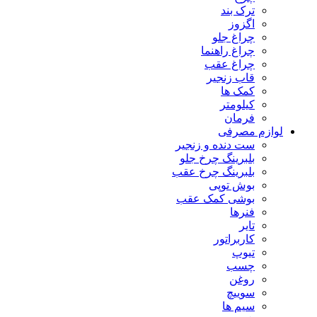
ترک بند
اگزوز
چراغ جلو
چراغ راهنما
چراغ عقب
قاب زنجیر
کمک ها
کیلومتر
فرمان
لوازم مصرفی
ست دنده و زنجیر
بلبرینگ چرخ جلو
بلبرینگ چرخ عقب
بوش توپی
بوشی کمک عقب
فنرها
تایر
کاربراتور
تیوپ
چسب
روغن
سوییچ
سیم ها