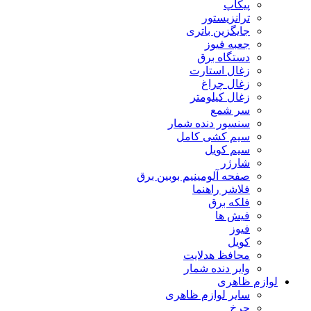
پیکاپ
ترانزیستور
جایگزین باتری
جعبه فیوز
دستگاه برق
زغال استارت
زغال چراغ
زغال کیلومتر
سر شمع
سنسور دنده شمار
سیم کشی کامل
سیم کویل
شارژر
صفحه آلومینیم بوبین برق
فلاشر راهنما
فلکه برق
فیش ها
فیوز
کویل
محافظ هدلایت
وایر دنده شمار
لوازم ظاهری
سایر لوازم ظاهری
چرخ