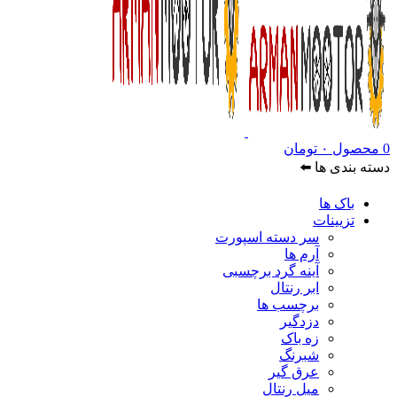
0
محصول
۰
تومان
دسته بندی ها ⬅️
باک ها
تزیینات
سر دسته اسپورت
آرم ها
آینه گرد برچسبی
ابر رنتال
برچسب ها
دزدگیر
زه باک
شبرنگ
عرق گیر
میل رنتال