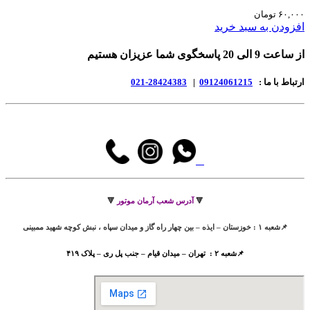
۶۰,۰۰۰
تومان
افزودن به سبد خرید
از ساعت 9 الی 20 پاسخگوی شما عزیزان هستیم
ارتباط با ما :
09124061215
|
28424383-021
🔻
آدرس شعب آرمان موتور
🔻
📌شعبه ۱ : خوزستان – ایذه – بین چهار راه گاز و میدان سپاه ، نبش کوچه شهید ممبینی
📌شعبه ۲ : تهران – میدان قیام – جنب پل ری – پلاک ۴۱۹