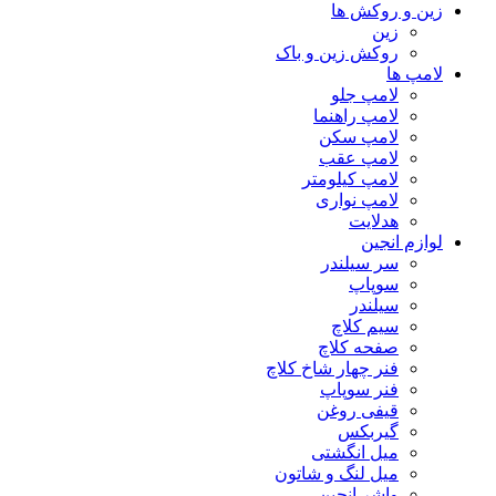
زین و روکش ها
زین
روکش زین و باک
لامپ ها
لامپ جلو
لامپ راهنما
لامپ سکن
لامپ عقب
لامپ کیلومتر
لامپ نواری
هدلایت
لوازم انجین
سر سیلندر
سوپاپ
سیلندر
سیم کلاچ
صفحه کلاچ
فنر چهار شاخ کلاچ
فنر سوپاپ
قیفی روغن
گیربکس
میل انگشتی
میل لنگ و شاتون
واشر انجین