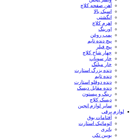
آهن صفحه کلاچ
اسبک بالا
انگشتی
اهرم کلاچ
اورینگ
پمپ روغن
پیچ دنده تایم
پیچ فیلر
چهار شاخ کلاچ
خار سوپاپ
خار میلنگ
دنده بزرگ استارت
دنده تایم
دنده دوقلو استارت
دنده مقابل دیسک
رینگ و پیستون
دیسک کلاچ
سایر لوازم انجین
لوازم برقی
آفتامات بوق
اتوماتیک استارت
باتری
بوبین تکی