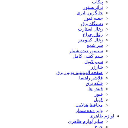
پیکاپ
ترانزیستور
جایگزین باتری
جعبه فیوز
دستگاه برق
زغال استارت
زغال چراغ
زغال کیلومتر
سر شمع
سنسور دنده شمار
سیم کشی کامل
سیم کویل
شارژر
صفحه آلومینیم بوبین برق
فلاشر راهنما
فلکه برق
فیش ها
فیوز
کویل
محافظ هدلایت
وایر دنده شمار
لوازم ظاهری
سایر لوازم ظاهری
چرخ