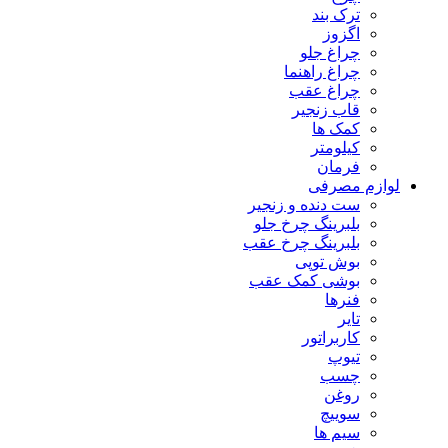
ترک بند
اگزوز
چراغ جلو
چراغ راهنما
چراغ عقب
قاب زنجیر
کمک ها
کیلومتر
فرمان
لوازم مصرفی
ست دنده و زنجیر
بلبرینگ چرخ جلو
بلبرینگ چرخ عقب
بوش توپی
بوشی کمک عقب
فنرها
تایر
کاربراتور
تیوپ
چسب
روغن
سوییچ
سیم ها