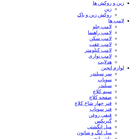
زین و روکش ها
زین
روکش زین و باک
لامپ ها
لامپ جلو
لامپ راهنما
لامپ سکن
لامپ عقب
لامپ کیلومتر
لامپ نواری
هدلایت
لوازم انجین
سر سیلندر
سوپاپ
سیلندر
سیم کلاچ
صفحه کلاچ
فنر چهار شاخ کلاچ
فنر سوپاپ
قیفی روغن
گیربکس
میل انگشتی
میل لنگ و شاتون
واشر انجین