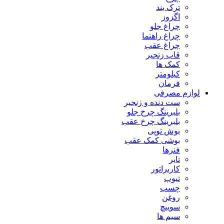
ترک بند
اگزوز
چراغ جلو
چراغ راهنما
چراغ عقب
قاب زنجیر
کمک ها
کیلومتر
فرمان
لوازم مصرفی
ست دنده و زنجیر
بلبرینگ چرخ جلو
بلبرینگ چرخ عقب
بوش توپی
بوشی کمک عقب
فنرها
تایر
کاربراتور
تیوپ
چسب
روغن
سوییچ
سیم ها