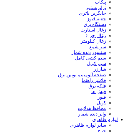
پیکاپ
ترانزیستور
جایگزین باتری
جعبه فیوز
دستگاه برق
زغال استارت
زغال چراغ
زغال کیلومتر
سر شمع
سنسور دنده شمار
سیم کشی کامل
سیم کویل
شارژر
صفحه آلومینیم بوبین برق
فلاشر راهنما
فلکه برق
فیش ها
فیوز
کویل
محافظ هدلایت
وایر دنده شمار
لوازم ظاهری
سایر لوازم ظاهری
چرخ