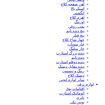
آهن صفحه کلاچ
اسبک بالا
انگشتی
اهرم کلاچ
اورینگ
پمپ روغن
پیچ دنده تایم
پیچ فیلر
چهار شاخ کلاچ
خار سوپاپ
خار میلنگ
دنده بزرگ استارت
دنده تایم
دنده دوقلو استارت
دنده مقابل دیسک
رینگ و پیستون
دیسک کلاچ
سایر لوازم انجین
لوازم برقی
آفتامات بوق
اتوماتیک استارت
باتری
بوبین تکی