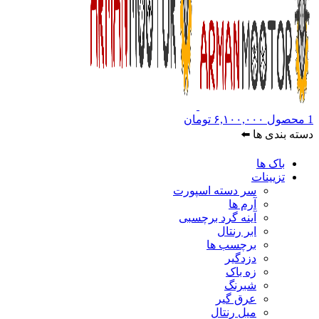
1
محصول
۶,۱۰۰,۰۰۰
تومان
دسته بندی ها ⬅️
باک ها
تزیینات
سر دسته اسپورت
آرم ها
آینه گرد برچسبی
ابر رنتال
برچسب ها
دزدگیر
زه باک
شبرنگ
عرق گیر
میل رنتال