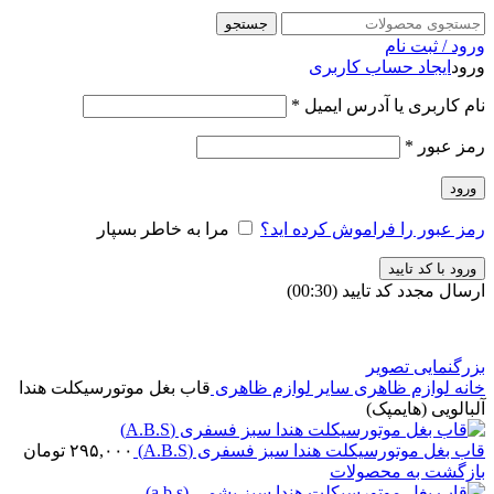
جستجو
ورود / ثبت نام
ورود
ایجاد حساب کاربری
نام کاربری یا آدرس ایمیل
*
رمز عبور
*
ورود
رمز عبور را فراموش کرده اید؟
مرا به خاطر بسپار
ورود با کد تایید
ارسال مجدد کد تایید
(00:
30
)
بزرگنمایی تصویر
خانه
لوازم ظاهری
سایر لوازم ظاهری
قاب بغل موتورسیکلت هندا
آلبالویی (هایمپک)
قاب بغل موتورسیکلت هندا سبز فسفری (A.B.S)
۲۹۵,۰۰۰
تومان
بازگشت به محصولات