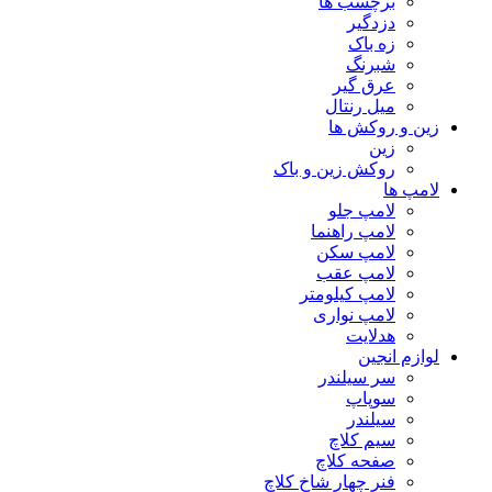
برچسب ها
دزدگیر
زه باک
شبرنگ
عرق گیر
میل رنتال
زین و روکش ها
زین
روکش زین و باک
لامپ ها
لامپ جلو
لامپ راهنما
لامپ سکن
لامپ عقب
لامپ کیلومتر
لامپ نواری
هدلایت
لوازم انجین
سر سیلندر
سوپاپ
سیلندر
سیم کلاچ
صفحه کلاچ
فنر چهار شاخ کلاچ