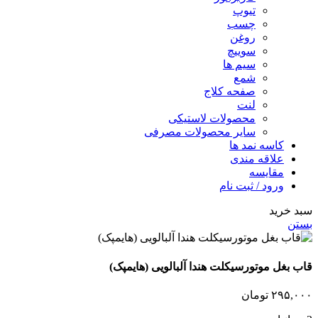
تیوپ
چسب
روغن
سوییچ
سیم ها
شمع
صفحه کلاج
لنت
محصولات لاستیکی
سایر محصولات مصرفی
کاسه نمد ها
علاقه مندی
مقایسه
ورود / ثبت نام
سبد خرید
بستن
قاب بغل موتورسیکلت هندا آلبالویی (هایمپک)
۲۹۵,۰۰۰
تومان