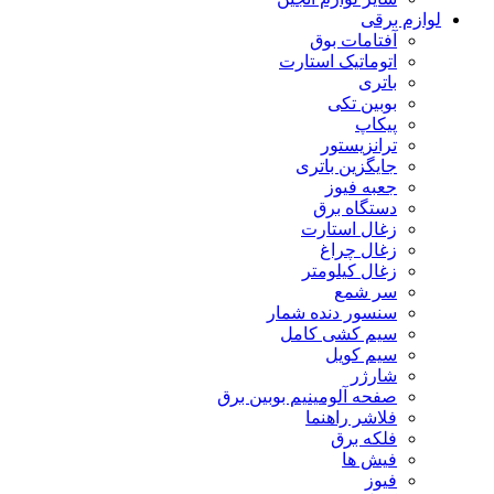
لوازم برقی
آفتامات بوق
اتوماتیک استارت
باتری
بوبین تکی
پیکاپ
ترانزیستور
جایگزین باتری
جعبه فیوز
دستگاه برق
زغال استارت
زغال چراغ
زغال کیلومتر
سر شمع
سنسور دنده شمار
سیم کشی کامل
سیم کویل
شارژر
صفحه آلومینیم بوبین برق
فلاشر راهنما
فلکه برق
فیش ها
فیوز