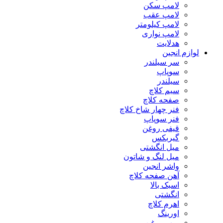
لامپ سکن
لامپ عقب
لامپ کیلومتر
لامپ نواری
هدلایت
لوازم انجین
سر سیلندر
سوپاپ
سیلندر
سیم کلاچ
صفحه کلاچ
فنر چهار شاخ کلاچ
فنر سوپاپ
قیفی روغن
گیربکس
میل انگشتی
میل لنگ و شاتون
واشر انجین
آهن صفحه کلاچ
اسبک بالا
انگشتی
اهرم کلاچ
اورینگ
پمپ روغن