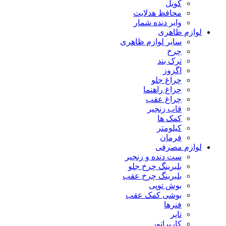
کویل
محافظ هدلایت
وایر دنده شمار
لوازم ظاهری
سایر لوازم ظاهری
چرخ
ترک بند
اگزوز
چراغ جلو
چراغ راهنما
چراغ عقب
قاب زنجیر
کمک ها
کیلومتر
فرمان
لوازم مصرفی
ست دنده و زنجیر
بلبرینگ چرخ جلو
بلبرینگ چرخ عقب
بوش توپی
بوشی کمک عقب
فنرها
تایر
کاربراتور