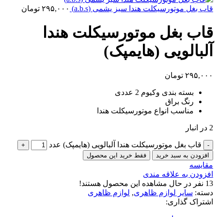
قاب بغل موتورسیکلت هندا سبز یشمی (a.b.s)
۲۹۵,۰۰۰
تومان
قاب بغل موتورسیکلت هندا
آلبالویی (هایمپک)
۲۹۵,۰۰۰
تومان
بسته بندی وکیوم 2 عددی
رنگ براق
مناسب انواع موتورسیکلت هندا
2 در انبار
قاب بغل موتورسیکلت هندا آلبالویی (هایمپک) عدد
افزودن به سبد خرید
فقط خرید این محصول
مقایسه
افزودن به علاقه مندی
13
نفر در حال مشاهده این محصول هستند!
دسته:
سایر لوازم ظاهری
,
لوازم ظاهری
اشتراک گذاری: