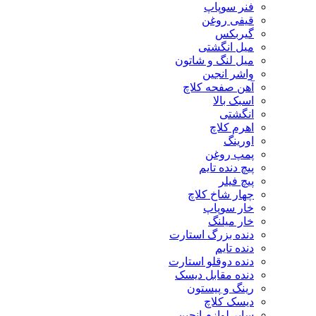
فنر سوپاپ
قیفی روغن
گیربکس
میل انگشتی
میل لنگ و شاتون
واشر انجین
آهن صفحه کلاچ
اسبک بالا
انگشتی
اهرم کلاچ
اورینگ
پمپ روغن
پیچ دنده تایم
پیچ فیلر
چهار شاخ کلاچ
خار سوپاپ
خار میلنگ
دنده بزرگ استارت
دنده تایم
دنده دوقلو استارت
دنده مقابل دیسک
رینگ و پیستون
دیسک کلاچ
سایر لوازم انجین