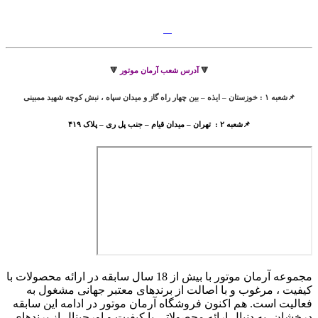
🔻
آدرس شعب آرمان موتور
🔻
📌شعبه ۱ : خوزستان – ایذه – بین چهار راه گاز و میدان سپاه ، نبش کوچه شهید ممبینی
📌شعبه ۲ : تهران – میدان قیام – جنب پل ری – پلاک ۴۱۹
مجموعه آرمان موتور با بیش از 18 سال سابقه در ارائه محصولات با
کيفيت ، مرغوب و با اصالت از برندهای معتبر جهانی مشغول به
فعاليت است. هم اکنون فروشگاه آرمان موتور
در ادامه اين سابقه
درخشان، به دنبال ارائه محصولاتی با کيفيت و اورجينال از برندهای