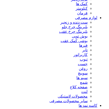
کمک ها
کیلومتر
فرمان
لوازم مصرفی
ست دنده و زنجیر
بلبرینگ چرخ جلو
بلبرینگ چرخ عقب
بوش توپی
بوشی کمک عقب
فنرها
تایر
کاربراتور
تیوپ
چسب
روغن
سوییچ
سیم ها
شمع
صفحه کلاج
لنت
محصولات لاستیکی
سایر محصولات مصرفی
کاسه نمد ها