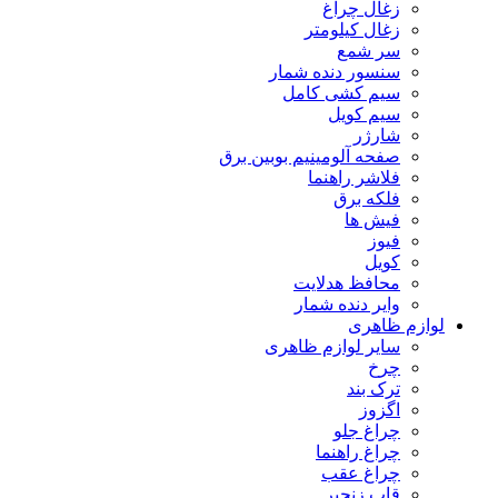
زغال چراغ
زغال کیلومتر
سر شمع
سنسور دنده شمار
سیم کشی کامل
سیم کویل
شارژر
صفحه آلومینیم بوبین برق
فلاشر راهنما
فلکه برق
فیش ها
فیوز
کویل
محافظ هدلایت
وایر دنده شمار
لوازم ظاهری
سایر لوازم ظاهری
چرخ
ترک بند
اگزوز
چراغ جلو
چراغ راهنما
چراغ عقب
قاب زنجیر