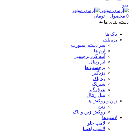
منو
0
محصول
۰
تومان
دسته بندی ها ⬅️
باک ها
تزیینات
سر دسته اسپورت
آرم ها
آینه گرد برچسبی
ابر رنتال
برچسب ها
دزدگیر
زه باک
شبرنگ
عرق گیر
میل رنتال
زین و روکش ها
زین
روکش زین و باک
لامپ ها
لامپ جلو
لامپ راهنما