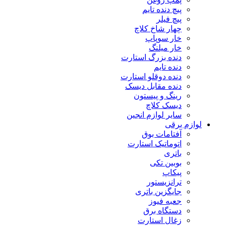
پیچ دنده تایم
پیچ فیلر
چهار شاخ کلاچ
خار سوپاپ
خار میلنگ
دنده بزرگ استارت
دنده تایم
دنده دوقلو استارت
دنده مقابل دیسک
رینگ و پیستون
دیسک کلاچ
سایر لوازم انجین
لوازم برقی
آفتامات بوق
اتوماتیک استارت
باتری
بوبین تکی
پیکاپ
ترانزیستور
جایگزین باتری
جعبه فیوز
دستگاه برق
زغال استارت