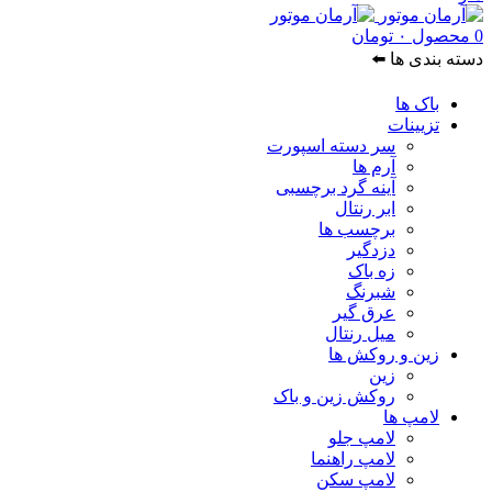
0
محصول
۰
تومان
دسته بندی ها ⬅️
باک ها
تزیینات
سر دسته اسپورت
آرم ها
آینه گرد برچسبی
ابر رنتال
برچسب ها
دزدگیر
زه باک
شبرنگ
عرق گیر
میل رنتال
زین و روکش ها
زین
روکش زین و باک
لامپ ها
لامپ جلو
لامپ راهنما
لامپ سکن