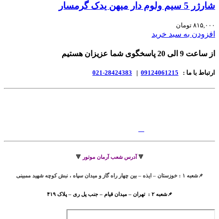
شارژر 5 سیم ولوم دار میهن یدک گرمسار
۸۱۵,۰۰۰
تومان
افزودن به سبد خرید
از ساعت 9 الی 20 پاسخگوی شما عزیزان هستیم
ارتباط با ما :
09124061215
|
28424383-021
🔻
آدرس شعب آرمان موتور
🔻
📌شعبه ۱ : خوزستان – ایذه – بین چهار راه گاز و میدان سپاه ، نبش کوچه شهید ممبینی
📌شعبه ۲ : تهران – میدان قیام – جنب پل ری – پلاک ۴۱۹