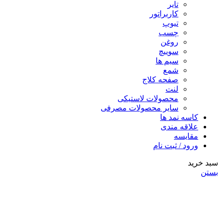
تایر
کاربراتور
تیوپ
چسب
روغن
سوییچ
سیم ها
شمع
صفحه کلاج
لنت
محصولات لاستیکی
سایر محصولات مصرفی
کاسه نمد ها
علاقه مندی
مقایسه
ورود / ثبت نام
سبد خرید
بستن