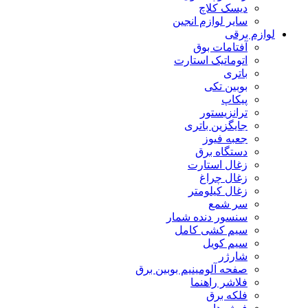
دیسک کلاچ
سایر لوازم انجین
لوازم برقی
آفتامات بوق
اتوماتیک استارت
باتری
بوبین تکی
پیکاپ
ترانزیستور
جایگزین باتری
جعبه فیوز
دستگاه برق
زغال استارت
زغال چراغ
زغال کیلومتر
سر شمع
سنسور دنده شمار
سیم کشی کامل
سیم کویل
شارژر
صفحه آلومینیم بوبین برق
فلاشر راهنما
فلکه برق