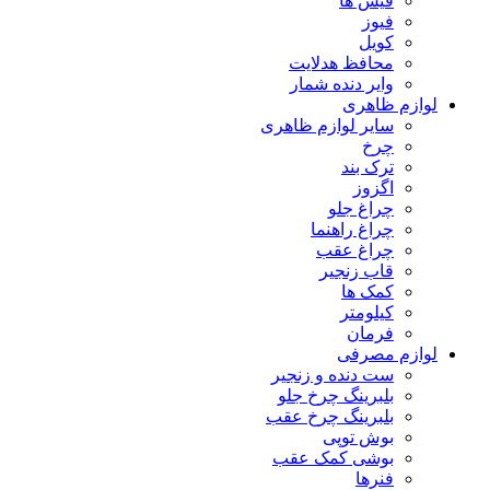
فیش ها
فیوز
کویل
محافظ هدلایت
وایر دنده شمار
لوازم ظاهری
سایر لوازم ظاهری
چرخ
ترک بند
اگزوز
چراغ جلو
چراغ راهنما
چراغ عقب
قاب زنجیر
کمک ها
کیلومتر
فرمان
لوازم مصرفی
ست دنده و زنجیر
بلبرینگ چرخ جلو
بلبرینگ چرخ عقب
بوش توپی
بوشی کمک عقب
فنرها