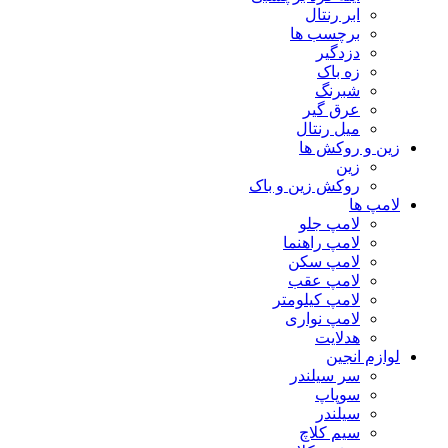
ابر رنتال
برچسب ها
دزدگیر
زه باک
شبرنگ
عرق گیر
میل رنتال
زین و روکش ها
زین
روکش زین و باک
لامپ ها
لامپ جلو
لامپ راهنما
لامپ سکن
لامپ عقب
لامپ کیلومتر
لامپ نواری
هدلایت
لوازم انجین
سر سیلندر
سوپاپ
سیلندر
سیم کلاچ