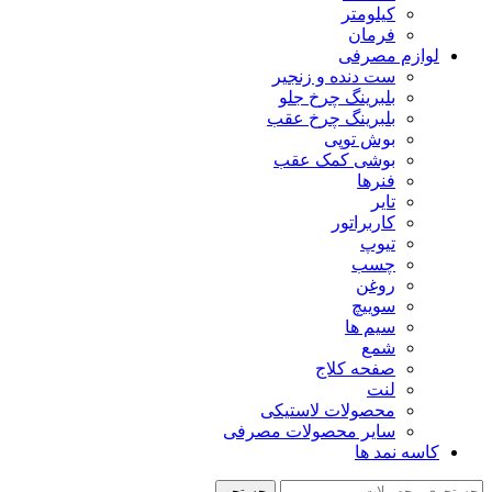
کیلومتر
فرمان
لوازم مصرفی
ست دنده و زنجیر
بلبرینگ چرخ جلو
بلبرینگ چرخ عقب
بوش توپی
بوشی کمک عقب
فنرها
تایر
کاربراتور
تیوپ
چسب
روغن
سوییچ
سیم ها
شمع
صفحه کلاج
لنت
محصولات لاستیکی
سایر محصولات مصرفی
کاسه نمد ها
جستجو