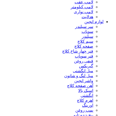
لامپ عقب
لامپ کیلومتر
لامپ نواری
هدلایت
لوازم انجین
سر سیلندر
سوپاپ
سیلندر
سیم کلاچ
صفحه کلاچ
فنر چهار شاخ کلاچ
فنر سوپاپ
قیفی روغن
گیربکس
میل انگشتی
میل لنگ و شاتون
واشر انجین
آهن صفحه کلاچ
اسبک بالا
انگشتی
اهرم کلاچ
اورینگ
پمپ روغن
پیچ دنده تایم