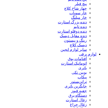
پیچ فیلر
چهار شاخ کلاچ
خار سوپاپ
خار میلنگ
دنده بزرگ استارت
دنده تایم
دنده دوقلو استارت
دنده مقابل دیسک
رینگ و پیستون
دیسک کلاچ
سایر لوازم انجین
لوازم برقی
آفتامات بوق
اتوماتیک استارت
باتری
بوبین تکی
پیکاپ
ترانزیستور
جایگزین باتری
جعبه فیوز
دستگاه برق
زغال استارت
زغال چراغ