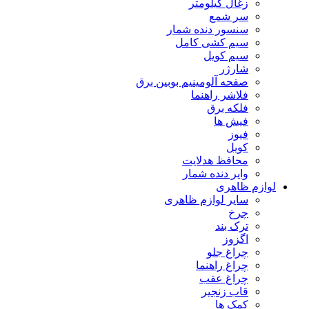
زغال کیلومتر
سر شمع
سنسور دنده شمار
سیم کشی کامل
سیم کویل
شارژر
صفحه آلومینیم بوبین برق
فلاشر راهنما
فلکه برق
فیش ها
فیوز
کویل
محافظ هدلایت
وایر دنده شمار
لوازم ظاهری
سایر لوازم ظاهری
چرخ
ترک بند
اگزوز
چراغ جلو
چراغ راهنما
چراغ عقب
قاب زنجیر
کمک ها