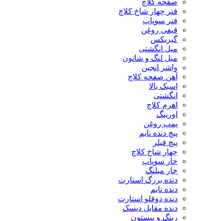
صفحه کلاچ
فنر چهار شاخ کلاچ
فنر سوپاپ
قیفی روغن
گیربکس
میل انگشتی
میل لنگ و شاتون
واشر انجین
آهن صفحه کلاچ
اسبک بالا
انگشتی
اهرم کلاچ
اورینگ
پمپ روغن
پیچ دنده تایم
پیچ فیلر
چهار شاخ کلاچ
خار سوپاپ
خار میلنگ
دنده بزرگ استارت
دنده تایم
دنده دوقلو استارت
دنده مقابل دیسک
رینگ و پیستون