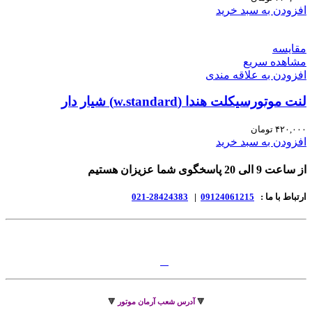
افزودن به سبد خرید
مقایسه
مشاهده سریع
افزودن به علاقه مندی
لنت موتورسیکلت هندا (w.standard) شیار دار
۴۲۰,۰۰۰
تومان
افزودن به سبد خرید
از ساعت 9 الی 20 پاسخگوی شما عزیزان هستیم
ارتباط با ما :
09124061215
|
28424383-021
🔻
آدرس شعب آرمان موتور
🔻