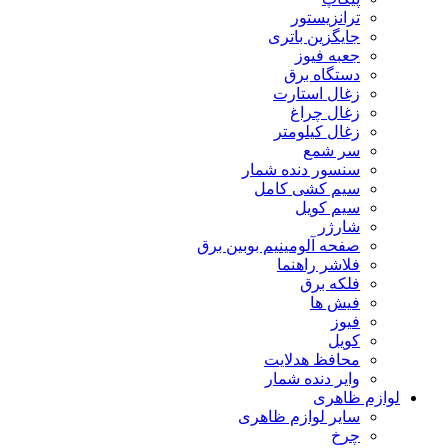
ترانزیستور
جایگزین باتری
جعبه فیوز
دستگاه برق
زغال استارت
زغال چراغ
زغال کیلومتر
سر شمع
سنسور دنده شمار
سیم کشی کامل
سیم کویل
شارژر
صفحه آلومینیم بوبین برق
فلاشر راهنما
فلکه برق
فیش ها
فیوز
کویل
محافظ هدلایت
وایر دنده شمار
لوازم ظاهری
سایر لوازم ظاهری
چرخ