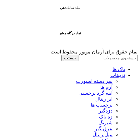
نماد ساماندهی
نماد درگاه معتبر
تمام حقوق برای آرمان موتور محفوظ است.
جستجو
باک ها
تزیینات
سر دسته اسپورت
آرم ها
آینه گرد برچسبی
ابر رنتال
برچسب ها
دزدگیر
زه باک
شبرنگ
عرق گیر
میل رنتال