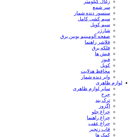
زغال کیلومتر
سر شمع
سنسور دنده شمار
سیم کشی کامل
سیم کویل
شارژر
صفحه آلومینیم بوبین برق
فلاشر راهنما
فلکه برق
فیش ها
فیوز
کویل
محافظ هدلایت
وایر دنده شمار
لوازم ظاهری
سایر لوازم ظاهری
چرخ
ترک بند
اگزوز
چراغ جلو
چراغ راهنما
چراغ عقب
قاب زنجیر
کمک ها