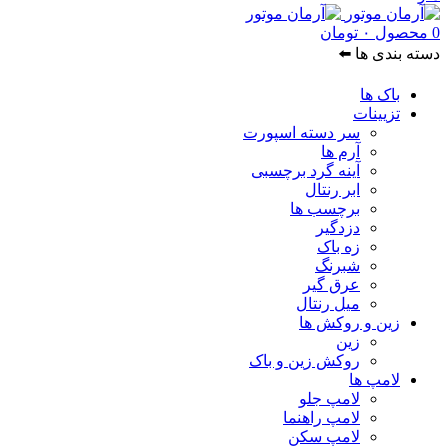
0
محصول
۰
تومان
دسته بندی ها ⬅️
باک ها
تزیینات
سر دسته اسپورت
آرم ها
آینه گرد برچسبی
ابر رنتال
برچسب ها
دزدگیر
زه باک
شبرنگ
عرق گیر
میل رنتال
زین و روکش ها
زین
روکش زین و باک
لامپ ها
لامپ جلو
لامپ راهنما
لامپ سکن