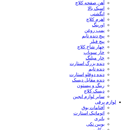
آهن صفحه کلاچ
اسبک بالا
انگشتی
اهرم کلاچ
اورینگ
پمپ روغن
پیچ دنده تایم
پیچ فیلر
چهار شاخ کلاچ
خار سوپاپ
خار میلنگ
دنده بزرگ استارت
دنده تایم
دنده دوقلو استارت
دنده مقابل دیسک
رینگ و پیستون
دیسک کلاچ
سایر لوازم انجین
لوازم برقی
آفتامات بوق
اتوماتیک استارت
باتری
بوبین تکی
پیکاپ