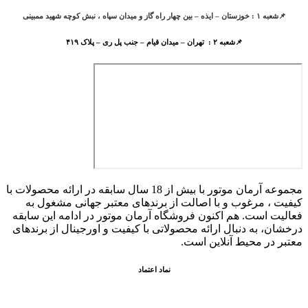
📌شعبه ۱ : خوزستان – ایذه – بین چهار راه گاز و میدان سپاه ، نبش کوچه شهید ممبینی
📌شعبه ۲ : تهران – میدان قیام – جنب پل ری – پلاک ۴۱۹
مجموعه آرمان موتور با بیش از 18 سال سابقه در ارائه محصولات با
کيفيت ، مرغوب و با اصالت از برندهای معتبر جهانی مشغول به
فعاليت است. هم اکنون فروشگاه آرمان موتور
در ادامه اين سابقه
درخشان، به دنبال ارائه محصولاتی با کيفيت و اورجينال از برندهای
معتبر در محيط آنلاين است.
نماد اعتماد