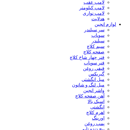
لامپ عقب
لامپ کیلومتر
لامپ نواری
هدلایت
لوازم انجین
سر سیلندر
سوپاپ
سیلندر
سیم کلاچ
صفحه کلاچ
فنر چهار شاخ کلاچ
فنر سوپاپ
قیفی روغن
گیربکس
میل انگشتی
میل لنگ و شاتون
واشر انجین
آهن صفحه کلاچ
اسبک بالا
انگشتی
اهرم کلاچ
اورینگ
پمپ روغن
پیچ دنده تایم