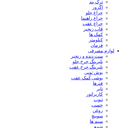
ترک بند
اگزوز
چراغ جلو
چراغ راهنما
چراغ عقب
قاب زنجیر
کمک ها
کیلومتر
فرمان
لوازم مصرفی
ست دنده و زنجیر
بلبرینگ چرخ جلو
بلبرینگ چرخ عقب
بوش توپی
بوشی کمک عقب
فنرها
تایر
کاربراتور
تیوپ
چسب
روغن
سوییچ
سیم ها
شمع