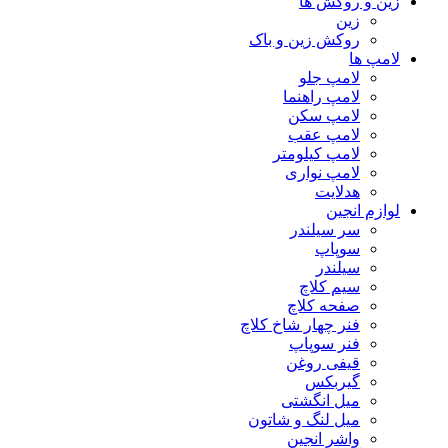
زین و روکش ها
زین
روکش زین و باک
لامپ ها
لامپ جلو
لامپ راهنما
لامپ سکن
لامپ عقب
لامپ کیلومتر
لامپ نواری
هدلایت
لوازم انجین
سر سیلندر
سوپاپ
سیلندر
سیم کلاچ
صفحه کلاچ
فنر چهار شاخ کلاچ
فنر سوپاپ
قیفی روغن
گیربکس
میل انگشتی
میل لنگ و شاتون
واشر انجین