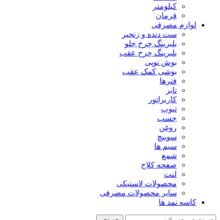
کیلومتر
فرمان
لوازم مصرفی
ست دنده و زنجیر
بلبرینگ چرخ جلو
بلبرینگ چرخ عقب
بوش توپی
بوشی کمک عقب
فنرها
تایر
کاربراتور
تیوپ
چسب
روغن
سوییچ
سیم ها
شمع
صفحه کلاج
لنت
محصولات لاستیکی
سایر محصولات مصرفی
کاسه نمد ها
جستجو