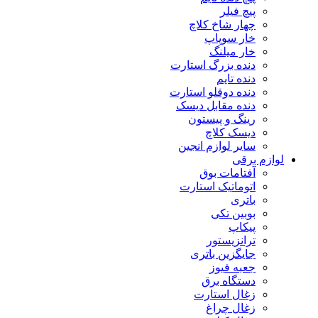
پیچ فیلر
چهار شاخ کلاچ
خار سوپاپ
خار میلنگ
دنده بزرگ استارت
دنده تایم
دنده دوقلو استارت
دنده مقابل دیسک
رینگ و پیستون
دیسک کلاچ
سایر لوازم انجین
لوازم برقی
آفتامات بوق
اتوماتیک استارت
باتری
بوبین تکی
پیکاپ
ترانزیستور
جایگزین باتری
جعبه فیوز
دستگاه برق
زغال استارت
زغال چراغ