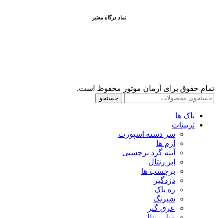
نماد درگاه معتبر
تمام حقوق برای آرمان موتور محفوظ است.
جستجو
باک ها
تزیینات
سر دسته اسپورت
آرم ها
آینه گرد برچسبی
ابر رنتال
برچسب ها
دزدگیر
زه باک
شبرنگ
عرق گیر
میل رنتال