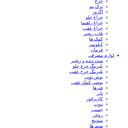
چرخ
ترک بند
اگزوز
چراغ جلو
چراغ راهنما
چراغ عقب
قاب زنجیر
کمک ها
کیلومتر
فرمان
لوازم مصرفی
ست دنده و زنجیر
بلبرینگ چرخ جلو
بلبرینگ چرخ عقب
بوش توپی
بوشی کمک عقب
فنرها
تایر
کاربراتور
تیوپ
چسب
روغن
سوییچ
سیم ها