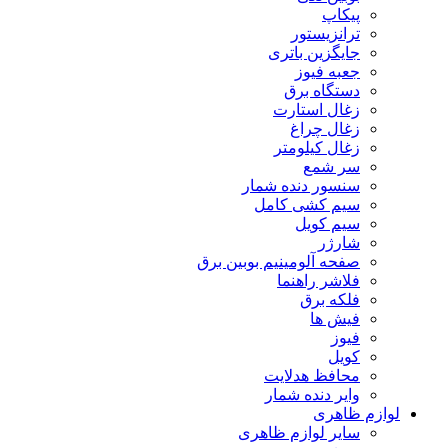
پیکاپ
ترانزیستور
جایگزین باتری
جعبه فیوز
دستگاه برق
زغال استارت
زغال چراغ
زغال کیلومتر
سر شمع
سنسور دنده شمار
سیم کشی کامل
سیم کویل
شارژر
صفحه آلومینیم بوبین برق
فلاشر راهنما
فلکه برق
فیش ها
فیوز
کویل
محافظ هدلایت
وایر دنده شمار
لوازم ظاهری
سایر لوازم ظاهری