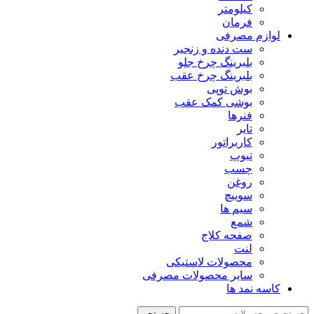
کیلومتر
فرمان
لوازم مصرفی
ست دنده و زنجیر
بلبرینگ چرخ جلو
بلبرینگ چرخ عقب
بوش توپی
بوشی کمک عقب
فنرها
تایر
کاربراتور
تیوپ
چسب
روغن
سوییچ
سیم ها
شمع
صفحه کلاج
لنت
محصولات لاستیکی
سایر محصولات مصرفی
کاسه نمد ها
جستجو