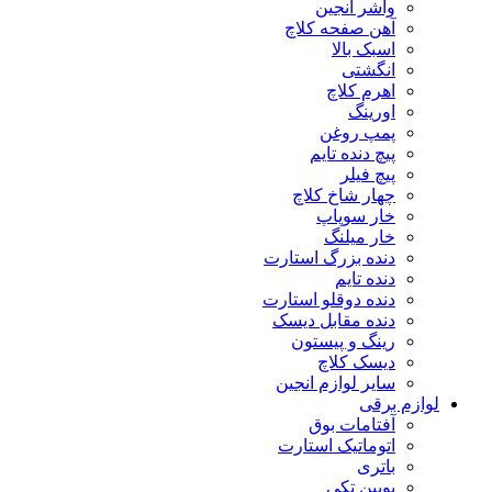
واشر انجین
آهن صفحه کلاچ
اسبک بالا
انگشتی
اهرم کلاچ
اورینگ
پمپ روغن
پیچ دنده تایم
پیچ فیلر
چهار شاخ کلاچ
خار سوپاپ
خار میلنگ
دنده بزرگ استارت
دنده تایم
دنده دوقلو استارت
دنده مقابل دیسک
رینگ و پیستون
دیسک کلاچ
سایر لوازم انجین
لوازم برقی
آفتامات بوق
اتوماتیک استارت
باتری
بوبین تکی