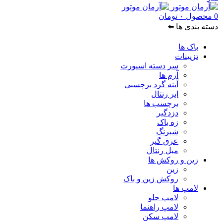
0
محصول
۰
تومان
دسته بندی ها ⬅️
باک ها
تزیینات
سر دسته اسپورت
آرم ها
آینه گرد برچسبی
ابر رنتال
برچسب ها
دزدگیر
زه باک
شبرنگ
عرق گیر
میل رنتال
زین و روکش ها
زین
روکش زین و باک
لامپ ها
لامپ جلو
لامپ راهنما
لامپ سکن