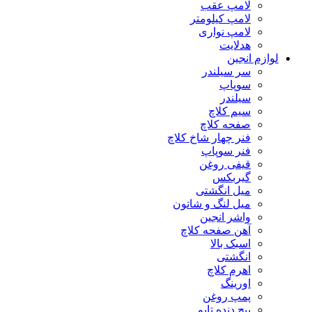
لامپ عقب
لامپ کیلومتر
لامپ نواری
هدلایت
لوازم انجین
سر سیلندر
سوپاپ
سیلندر
سیم کلاچ
صفحه کلاچ
فنر چهار شاخ کلاچ
فنر سوپاپ
قیفی روغن
گیربکس
میل انگشتی
میل لنگ و شاتون
واشر انجین
آهن صفحه کلاچ
اسبک بالا
انگشتی
اهرم کلاچ
اورینگ
پمپ روغن
پیچ دنده تایم