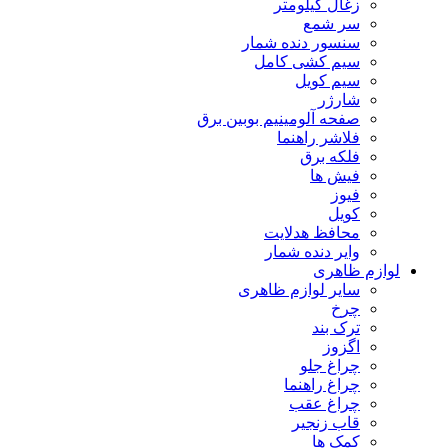
زغال کیلومتر
سر شمع
سنسور دنده شمار
سیم کشی کامل
سیم کویل
شارژر
صفحه آلومینیم بوبین برق
فلاشر راهنما
فلکه برق
فیش ها
فیوز
کویل
محافظ هدلایت
وایر دنده شمار
لوازم ظاهری
سایر لوازم ظاهری
چرخ
ترک بند
اگزوز
چراغ جلو
چراغ راهنما
چراغ عقب
قاب زنجیر
کمک ها