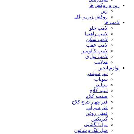
زین و روکش ها
زین
روکش زین و باک
لامپ ها
لامپ جلو
لامپ راهنما
لامپ سکن
لامپ عقب
لامپ کیلومتر
لامپ نواری
هدلایت
لوازم انجین
سر سیلندر
سوپاپ
سیلندر
سیم کلاچ
صفحه کلاچ
فنر چهار شاخ کلاچ
فنر سوپاپ
قیفی روغن
گیربکس
میل انگشتی
میل لنگ و شاتون