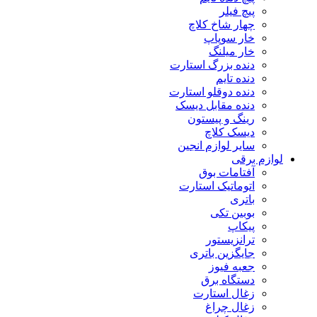
پیچ فیلر
چهار شاخ کلاچ
خار سوپاپ
خار میلنگ
دنده بزرگ استارت
دنده تایم
دنده دوقلو استارت
دنده مقابل دیسک
رینگ و پیستون
دیسک کلاچ
سایر لوازم انجین
لوازم برقی
آفتامات بوق
اتوماتیک استارت
باتری
بوبین تکی
پیکاپ
ترانزیستور
جایگزین باتری
جعبه فیوز
دستگاه برق
زغال استارت
زغال چراغ