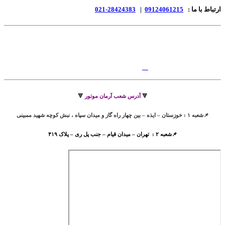
ارتباط با ما :
09124061215
|
28424383-021
🔻
آدرس شعب آرمان موتور
🔻
📌شعبه ۱ : خوزستان – ایذه – بین چهار راه گاز و میدان سپاه ، نبش کوچه شهید ممبینی
📌شعبه ۲ : تهران – میدان قیام – جنب پل ری – پلاک ۴۱۹