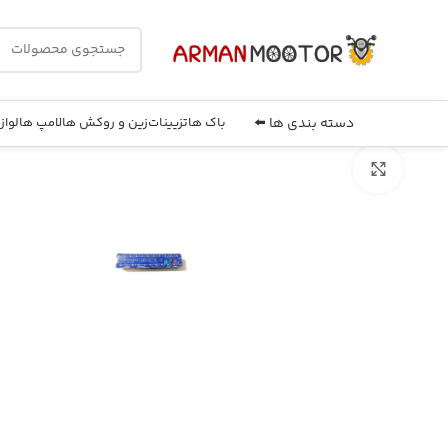
دسته بندی ها ⬅️
باک ها
تزیینات
زین و روکش ها
لامپ ها
لواز
بزرگنمایی تصویر