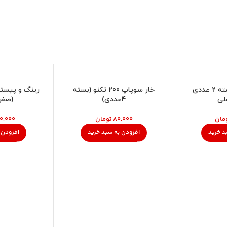
پیچ فیلر هندا بسته 2 عددی
خار سوپاپ 200 تکنو (بسته
لی
4عددی)
(صفر
مان
تومان
د خرید
افزودن به سبد خرید
افزودن 