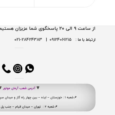
از ساعت 9 الی 20 پاسخگوی شما عزیزان هستیم
ارتباط با ما :
09124061215
|
28424383-021
🔻
آدرس شعب آرمان موتور
🔻
📌شعبه ۱ : خوزستان – ایذه – بین چهار راه گاز و میدان سپاه ، نبش کوچه شهید ممبینی
📌شعبه ۲ : تهران – میدان قیام – جنب پل ری – پلاک ۴۱۹