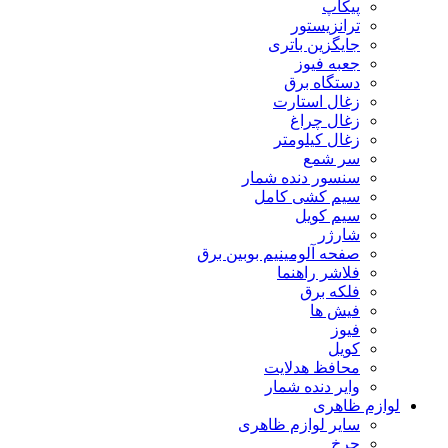
پیکاپ
ترانزیستور
جایگزین باتری
جعبه فیوز
دستگاه برق
زغال استارت
زغال چراغ
زغال کیلومتر
سر شمع
سنسور دنده شمار
سیم کشی کامل
سیم کویل
شارژر
صفحه آلومینیم بوبین برق
فلاشر راهنما
فلکه برق
فیش ها
فیوز
کویل
محافظ هدلایت
وایر دنده شمار
لوازم ظاهری
سایر لوازم ظاهری
چرخ