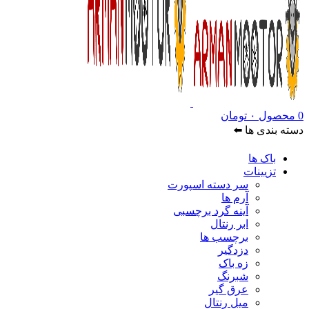
0
محصول
۰
تومان
دسته بندی ها ⬅️
باک ها
تزیینات
سر دسته اسپورت
آرم ها
آینه گرد برچسبی
ابر رنتال
برچسب ها
دزدگیر
زه باک
شبرنگ
عرق گیر
میل رنتال