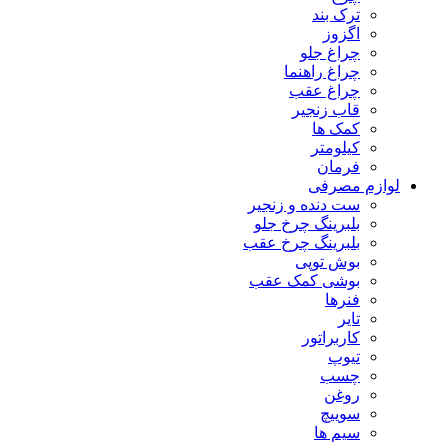
ترک بند
اگزوز
چراغ جلو
چراغ راهنما
چراغ عقب
قاب زنجیر
کمک ها
کیلومتر
فرمان
لوازم مصرفی
ست دنده و زنجیر
بلبرینگ چرخ جلو
بلبرینگ چرخ عقب
بوش توپی
بوشی کمک عقب
فنرها
تایر
کاربراتور
تیوپ
چسب
روغن
سوییچ
سیم ها