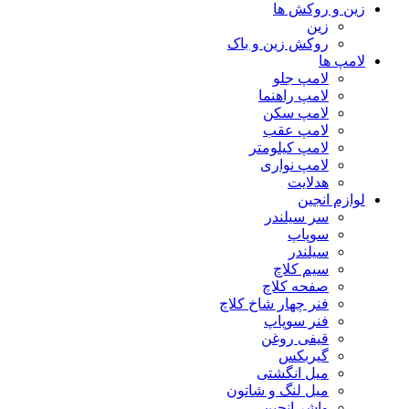
زین و روکش ها
زین
روکش زین و باک
لامپ ها
لامپ جلو
لامپ راهنما
لامپ سکن
لامپ عقب
لامپ کیلومتر
لامپ نواری
هدلایت
لوازم انجین
سر سیلندر
سوپاپ
سیلندر
سیم کلاچ
صفحه کلاچ
فنر چهار شاخ کلاچ
فنر سوپاپ
قیفی روغن
گیربکس
میل انگشتی
میل لنگ و شاتون
واشر انجین