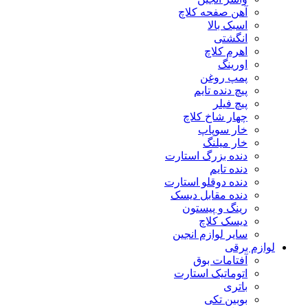
آهن صفحه کلاچ
اسبک بالا
انگشتی
اهرم کلاچ
اورینگ
پمپ روغن
پیچ دنده تایم
پیچ فیلر
چهار شاخ کلاچ
خار سوپاپ
خار میلنگ
دنده بزرگ استارت
دنده تایم
دنده دوقلو استارت
دنده مقابل دیسک
رینگ و پیستون
دیسک کلاچ
سایر لوازم انجین
لوازم برقی
آفتامات بوق
اتوماتیک استارت
باتری
بوبین تکی