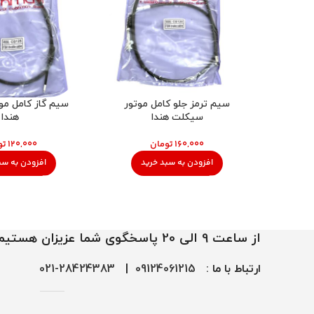
سیم ترمز جلو کامل موتور
سیم گاز کامل مو
سیکلت هندا
هندا
تومان
تو
افزودن به سبد خرید
افزودن به سب
از ساعت 9 الی 20 پاسخگوی شما عزیزان هستیم
ارتباط با ما :
09124061215
|
28424383-021