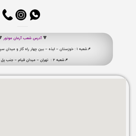
🔻
آدرس شعب آرمان موتور
🔻
📌شعبه ۱ : خوزستان – ایذه – بین چهار راه گاز و میدان سپاه ، نبش کوچه شهید ممبینی
📌شعبه ۲ : تهران – میدان قیام – جنب پل ری – پلاک ۴۱۹