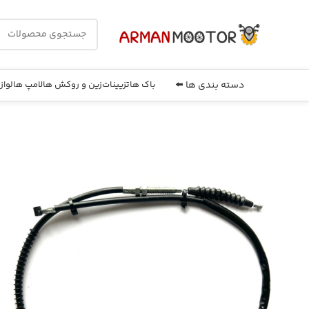
دسته بندی ها ⬅️
باک ها
تزیینات
زین و روکش ها
لامپ ها
لواز