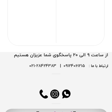
رو
از ساعت 9 الی 20 پاسخگوی شما عزیزان هستیم
ارتباط با ما :
09124061215
|
28424383-021