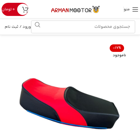
منو
۰
تومان
ورود / ثبت نام
-17%
ناموجود