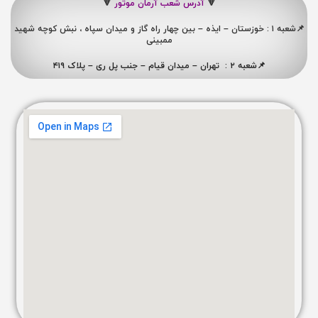
🔻
آدرس شعب آرمان موتور
🔻
📌شعبه ۱ : خوزستان – ایذه – بین چهار راه گاز و میدان سپاه ، نبش کوچه شهید
ممبینی
📌شعبه ۲ : تهران – میدان قیام – جنب پل ری – پلاک ۴۱۹