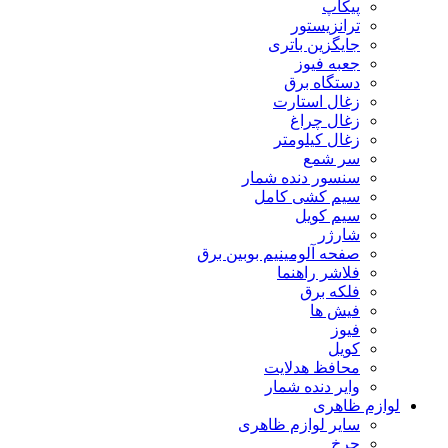
پیکاپ
ترانزیستور
جایگزین باتری
جعبه فیوز
دستگاه برق
زغال استارت
زغال چراغ
زغال کیلومتر
سر شمع
سنسور دنده شمار
سیم کشی کامل
سیم کویل
شارژر
صفحه آلومینیم بوبین برق
فلاشر راهنما
فلکه برق
فیش ها
فیوز
کویل
محافظ هدلایت
وایر دنده شمار
لوازم ظاهری
سایر لوازم ظاهری
چرخ