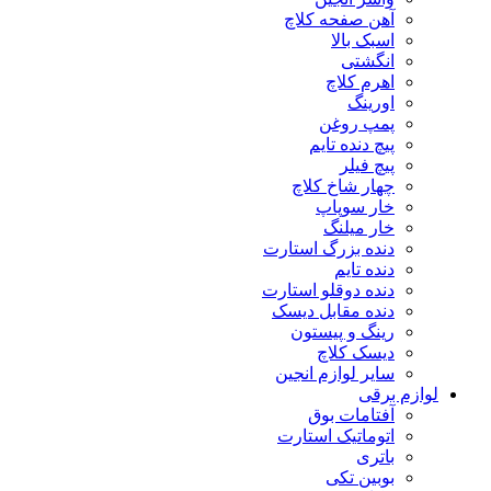
آهن صفحه کلاچ
اسبک بالا
انگشتی
اهرم کلاچ
اورینگ
پمپ روغن
پیچ دنده تایم
پیچ فیلر
چهار شاخ کلاچ
خار سوپاپ
خار میلنگ
دنده بزرگ استارت
دنده تایم
دنده دوقلو استارت
دنده مقابل دیسک
رینگ و پیستون
دیسک کلاچ
سایر لوازم انجین
لوازم برقی
آفتامات بوق
اتوماتیک استارت
باتری
بوبین تکی