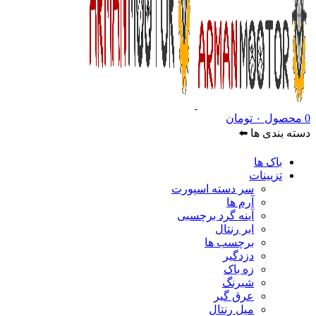
0
محصول
۰
تومان
دسته بندی ها ⬅️
باک ها
تزیینات
سر دسته اسپورت
آرم ها
آینه گرد برچسبی
ابر رنتال
برچسب ها
دزدگیر
زه باک
شبرنگ
عرق گیر
میل رنتال