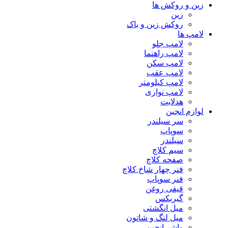
زین و روکش ها
زین
روکش زین و باک
لامپ ها
لامپ جلو
لامپ راهنما
لامپ سکن
لامپ عقب
لامپ کیلومتر
لامپ نواری
هدلایت
لوازم انجین
سر سیلندر
سوپاپ
سیلندر
سیم کلاچ
صفحه کلاچ
فنر چهار شاخ کلاچ
فنر سوپاپ
قیفی روغن
گیربکس
میل انگشتی
میل لنگ و شاتون
واشر انجین