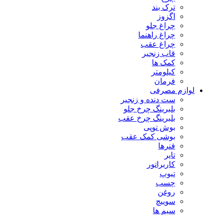
ترک بند
اگزوز
چراغ جلو
چراغ راهنما
چراغ عقب
قاب زنجیر
کمک ها
کیلومتر
فرمان
لوازم مصرفی
ست دنده و زنجیر
بلبرینگ چرخ جلو
بلبرینگ چرخ عقب
بوش توپی
بوشی کمک عقب
فنرها
تایر
کاربراتور
تیوپ
چسب
روغن
سوییچ
سیم ها