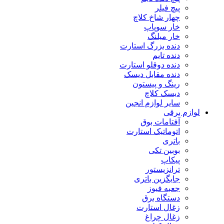
پیچ فیلر
چهار شاخ کلاچ
خار سوپاپ
خار میلنگ
دنده بزرگ استارت
دنده تایم
دنده دوقلو استارت
دنده مقابل دیسک
رینگ و پیستون
دیسک کلاچ
سایر لوازم انجین
لوازم برقی
آفتامات بوق
اتوماتیک استارت
باتری
بوبین تکی
پیکاپ
ترانزیستور
جایگزین باتری
جعبه فیوز
دستگاه برق
زغال استارت
زغال چراغ