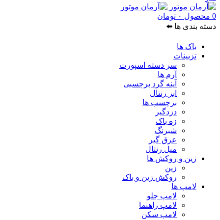
0
محصول
۰
تومان
دسته بندی ها ⬅️
باک ها
تزیینات
سر دسته اسپورت
آرم ها
آینه گرد برچسبی
ابر رنتال
برچسب ها
دزدگیر
زه باک
شبرنگ
عرق گیر
میل رنتال
زین و روکش ها
زین
روکش زین و باک
لامپ ها
لامپ جلو
لامپ راهنما
لامپ سکن