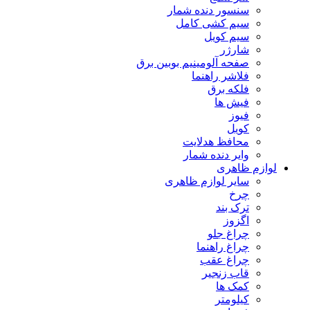
سنسور دنده شمار
سیم کشی کامل
سیم کویل
شارژر
صفحه آلومینیم بوبین برق
فلاشر راهنما
فلکه برق
فیش ها
فیوز
کویل
محافظ هدلایت
وایر دنده شمار
لوازم ظاهری
سایر لوازم ظاهری
چرخ
ترک بند
اگزوز
چراغ جلو
چراغ راهنما
چراغ عقب
قاب زنجیر
کمک ها
کیلومتر