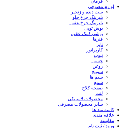
فرمان
لوازم مصرفی
ست دنده و زنجیر
بلبرینگ چرخ جلو
بلبرینگ چرخ عقب
بوش توپی
بوشی کمک عقب
فنرها
تایر
کاربراتور
تیوپ
چسب
روغن
سوییچ
سیم ها
شمع
صفحه کلاج
لنت
محصولات لاستیکی
سایر محصولات مصرفی
کاسه نمد ها
علاقه مندی
مقایسه
ورود / ثبت نام