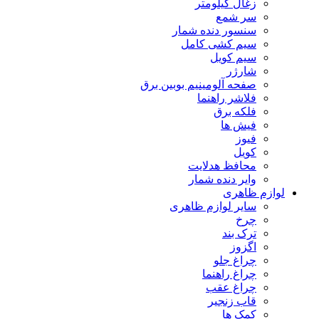
زغال کیلومتر
سر شمع
سنسور دنده شمار
سیم کشی کامل
سیم کویل
شارژر
صفحه آلومینیم بوبین برق
فلاشر راهنما
فلکه برق
فیش ها
فیوز
کویل
محافظ هدلایت
وایر دنده شمار
لوازم ظاهری
سایر لوازم ظاهری
چرخ
ترک بند
اگزوز
چراغ جلو
چراغ راهنما
چراغ عقب
قاب زنجیر
کمک ها