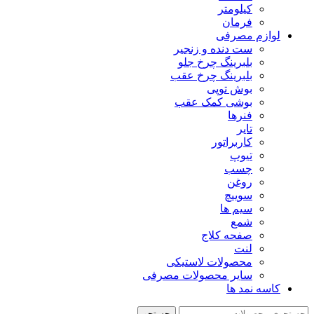
کیلومتر
فرمان
لوازم مصرفی
ست دنده و زنجیر
بلبرینگ چرخ جلو
بلبرینگ چرخ عقب
بوش توپی
بوشی کمک عقب
فنرها
تایر
کاربراتور
تیوپ
چسب
روغن
سوییچ
سیم ها
شمع
صفحه کلاج
لنت
محصولات لاستیکی
سایر محصولات مصرفی
کاسه نمد ها
جستجو