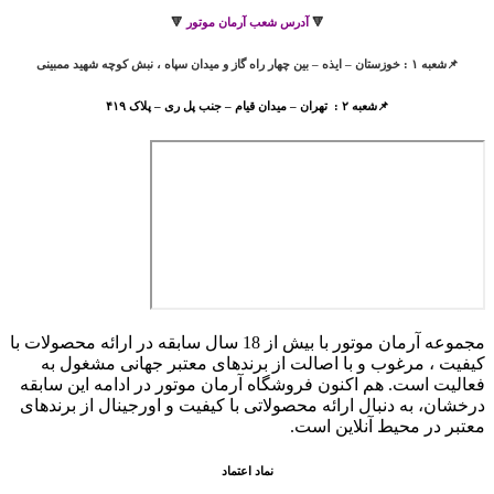
🔻
آدرس شعب آرمان موتور
🔻
📌شعبه ۱ : خوزستان – ایذه – بین چهار راه گاز و میدان سپاه ، نبش کوچه شهید ممبینی
📌شعبه ۲ : تهران – میدان قیام – جنب پل ری – پلاک ۴۱۹
مجموعه آرمان موتور با بیش از 18 سال سابقه در ارائه محصولات با
کيفيت ، مرغوب و با اصالت از برندهای معتبر جهانی مشغول به
فعاليت است. هم اکنون فروشگاه آرمان موتور
در ادامه اين سابقه
درخشان، به دنبال ارائه محصولاتی با کيفيت و اورجينال از برندهای
معتبر در محيط آنلاين است.
نماد اعتماد