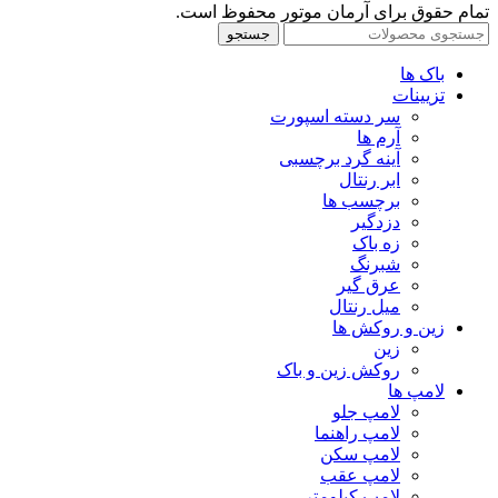
تمام حقوق برای آرمان موتور محفوظ است.
جستجو
باک ها
تزیینات
سر دسته اسپورت
آرم ها
آینه گرد برچسبی
ابر رنتال
برچسب ها
دزدگیر
زه باک
شبرنگ
عرق گیر
میل رنتال
زین و روکش ها
زین
روکش زین و باک
لامپ ها
لامپ جلو
لامپ راهنما
لامپ سکن
لامپ عقب
لامپ کیلومتر