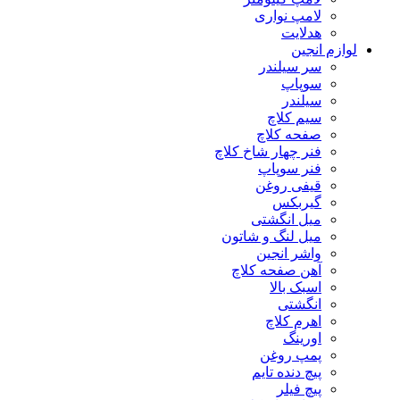
لامپ نواری
هدلایت
لوازم انجین
سر سیلندر
سوپاپ
سیلندر
سیم کلاچ
صفحه کلاچ
فنر چهار شاخ کلاچ
فنر سوپاپ
قیفی روغن
گیربکس
میل انگشتی
میل لنگ و شاتون
واشر انجین
آهن صفحه کلاچ
اسبک بالا
انگشتی
اهرم کلاچ
اورینگ
پمپ روغن
پیچ دنده تایم
پیچ فیلر