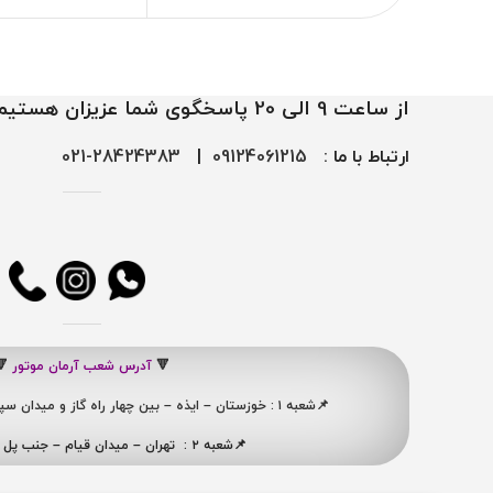
از ساعت 9 الی 20 پاسخگوی شما عزیزان هستیم
ارتباط با ما :
09124061215
|
28424383-021
🔻
آدرس شعب آرمان موتور
🔻
📌شعبه ۱ : خوزستان – ایذه – بین چهار راه گاز و میدان سپاه ، نبش کوچه شهید ممبینی
📌شعبه ۲ : تهران – میدان قیام – جنب پل ری – پلاک ۴۱۹