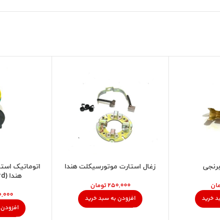
رنجی
زغال استارت موتورسیکلت هندا
اتوماتیک است
هندا (w.standard)
ان
تومان
د خرید
افزودن به سبد خرید
افزودن 