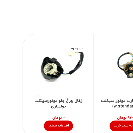
ناموجود
ارت موتور سیکلت
زغال چراغ جلو موتورسیکلت
ترانزیس
پولساری
تومان
تومان
به سبد خرید
اطلاعات بیشتر
اف