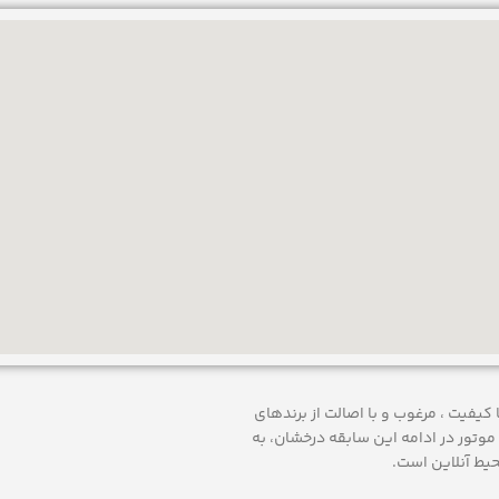
 ارائه محصولات با کيفيت ، مرغوب و با اصالت از برندهای
موتور
در ادامه اين سابقه درخشان، به
حيط آنلاين است.