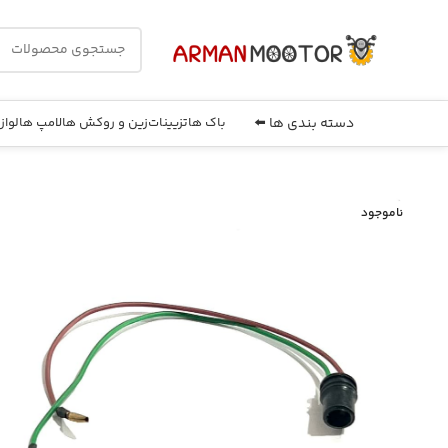
دسته بندی ها ⬅️
باک ها
تزیینات
زین و روکش ها
لامپ ها
لواز
ناموجود