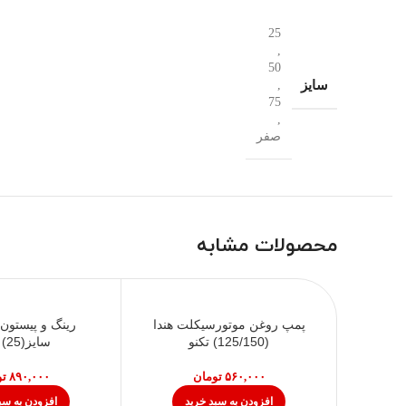
25
,
50
سایز
,
75
,
صفر
محصولات مشابه
پمپ روغن موتورسیکلت هندا
(125/150) تکنو
سایز(25) K-H
تومان
تو
افزودن به سبد خرید
افزودن به سب