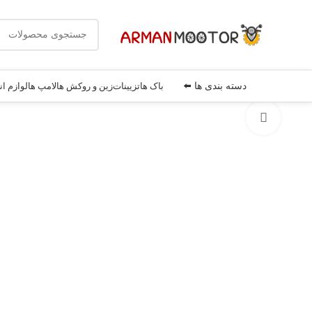
دسته بندی ها ⬅️
باک ها
تزیینات
زین و روکش ها
لامپ ها
لوازم ان
بزرگنمایی تصویر