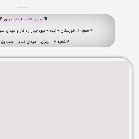
🔻
آدرس شعب آرمان موتور
🔻
📌شعبه ۱ : خوزستان – ایذه – بین چهار راه گاز و میدان سپاه ، نبش کوچه شهید ممبینی
📌شعبه ۲ : تهران – میدان قیام – جنب پل ری – پلاک ۴۱۹