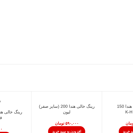
ن
رینگ و پیستون هندا 150
رینگ خالی هندا 200 (سایز صفر)
لیون
ف
مان
تومان
د خرید
افزودن به سبد خرید