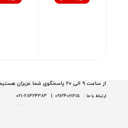
از ساعت 9 الی 20 پاسخگوی شما عزیزان هستیم
ارتباط با ما :
09124061215
|
28424383-021