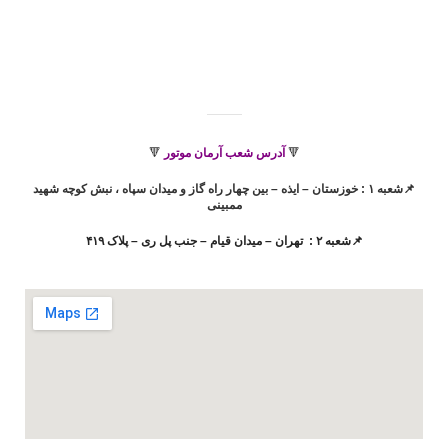
🔻
آدرس شعب آرمان موتور
🔻
📌شعبه ۱ : خوزستان – ایذه – بین چهار راه گاز و میدان سپاه ، نبش کوچه شهید
ممبینی
📌شعبه ۲ : تهران – میدان قیام – جنب پل ری – پلاک ۴۱۹