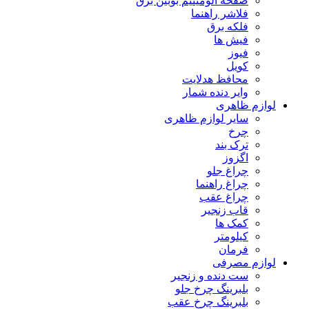
صفحه آلومینیم بوبین برق
فلاشر راهنما
فلکه برق
فیش ها
فیوز
کویل
محافظ هدلایت
وایر دنده شمار
لوازم ظاهری
سایر لوازم ظاهری
چرخ
ترک بند
اگزوز
چراغ جلو
چراغ راهنما
چراغ عقب
قاب زنجیر
کمک ها
کیلومتر
فرمان
لوازم مصرفی
ست دنده و زنجیر
بلبرینگ چرخ جلو
بلبرینگ چرخ عقب