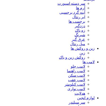
سر دسته اسپورت
آرم ها
آینه گرد برچسبی
ابر رنتال
برچسب ها
دزدگیر
زه باک
شبرنگ
عرق گیر
میل رنتال
زین و روکش ها
زین
روکش زین و باک
لامپ ها
لامپ جلو
لامپ راهنما
لامپ سکن
لامپ عقب
لامپ کیلومتر
لامپ نواری
هدلایت
لوازم انجین
سر سیلندر