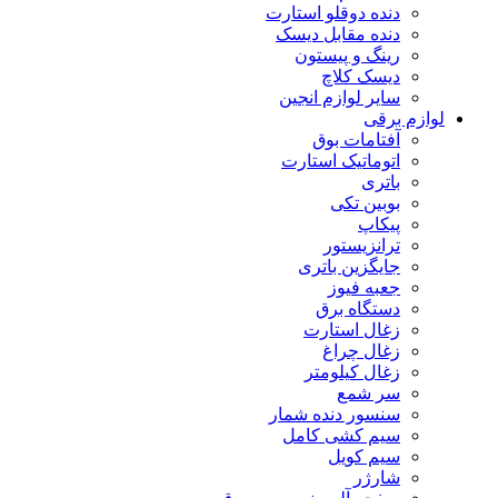
دنده دوقلو استارت
دنده مقابل دیسک
رینگ و پیستون
دیسک کلاچ
سایر لوازم انجین
لوازم برقی
آفتامات بوق
اتوماتیک استارت
باتری
بوبین تکی
پیکاپ
ترانزیستور
جایگزین باتری
جعبه فیوز
دستگاه برق
زغال استارت
زغال چراغ
زغال کیلومتر
سر شمع
سنسور دنده شمار
سیم کشی کامل
سیم کویل
شارژر