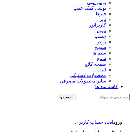
بوش توپی
بوشی کمک عقب
فنرها
تایر
کاربراتور
تیوپ
چسب
روغن
سوییچ
سیم ها
شمع
صفحه کلاج
لنت
محصولات لاستیکی
سایر محصولات مصرفی
کاسه نمد ها
جستجو
ورود
ایجاد حساب کاربری