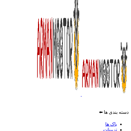
دسته بندی ها ⬅️
باک ها
تزیینات