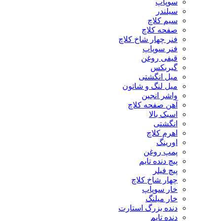
سوپاپ
سیلندر
سیم کلاچ
صفحه کلاچ
فنر چهار شاخ کلاچ
فنر سوپاپ
قیفی روغن
گیربکس
میل انگشتی
میل لنگ و شاتون
واشر انجین
آهن صفحه کلاچ
اسبک بالا
انگشتی
اهرم کلاچ
اورینگ
پمپ روغن
پیچ دنده تایم
پیچ فیلر
چهار شاخ کلاچ
خار سوپاپ
خار میلنگ
دنده بزرگ استارت
دنده تایم