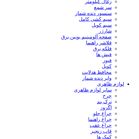
زغال کیلومتر
سر شمع
سنسور دنده شمار
سیم کشی کامل
سیم کویل
شارژر
صفحه آلومینیم بوبین برق
فلاشر راهنما
فلکه برق
فیش ها
فیوز
کویل
محافظ هدلایت
وایر دنده شمار
لوازم ظاهری
سایر لوازم ظاهری
چرخ
ترک بند
اگزوز
چراغ جلو
چراغ راهنما
چراغ عقب
قاب زنجیر
کمک ها