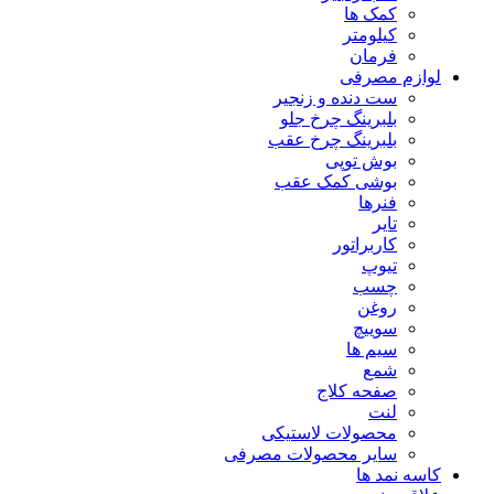
کمک ها
کیلومتر
فرمان
لوازم مصرفی
ست دنده و زنجیر
بلبرینگ چرخ جلو
بلبرینگ چرخ عقب
بوش توپی
بوشی کمک عقب
فنرها
تایر
کاربراتور
تیوپ
چسب
روغن
سوییچ
سیم ها
شمع
صفحه کلاج
لنت
محصولات لاستیکی
سایر محصولات مصرفی
کاسه نمد ها