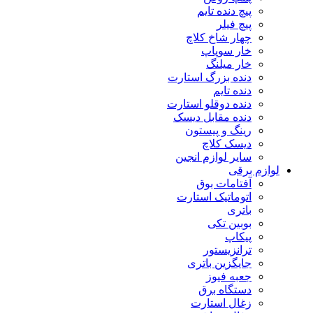
پیچ دنده تایم
پیچ فیلر
چهار شاخ کلاچ
خار سوپاپ
خار میلنگ
دنده بزرگ استارت
دنده تایم
دنده دوقلو استارت
دنده مقابل دیسک
رینگ و پیستون
دیسک کلاچ
سایر لوازم انجین
لوازم برقی
آفتامات بوق
اتوماتیک استارت
باتری
بوبین تکی
پیکاپ
ترانزیستور
جایگزین باتری
جعبه فیوز
دستگاه برق
زغال استارت