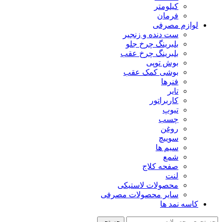
کیلومتر
فرمان
لوازم مصرفی
ست دنده و زنجیر
بلبرینگ چرخ جلو
بلبرینگ چرخ عقب
بوش توپی
بوشی کمک عقب
فنرها
تایر
کاربراتور
تیوپ
چسب
روغن
سوییچ
سیم ها
شمع
صفحه کلاج
لنت
محصولات لاستیکی
سایر محصولات مصرفی
کاسه نمد ها
جستجو