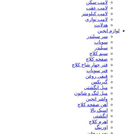
لامپ سکن
لامپ عقب
لامپ کیلومتر
لامپ نواری
هدلایت
لوازم انجین
سر سیلندر
سوپاپ
سیلندر
سیم کلاچ
صفحه کلاچ
فنر چهار شاخ کلاچ
فنر سوپاپ
قیفی روغن
گیربکس
میل انگشتی
میل لنگ و شاتون
واشر انجین
آهن صفحه کلاچ
اسبک بالا
انگشتی
اهرم کلاچ
اورینگ
پمپ روغن