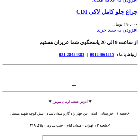
چراغ جلو کامل لاکی CDI
۲۹۰,۰۰۰
تومان
افزودن به سبد خرید
از ساعت 9 الی 20 پاسخگوی شما عزیزان هستیم
ارتباط با ما :
09124061215
|
28424383-021
🔻
آدرس شعب آرمان موتور
🔻
📌شعبه ۱ : خوزستان – ایذه – بین چهار راه گاز و میدان سپاه ، نبش کوچه شهید ممبینی
📌شعبه ۲ : تهران – میدان قیام – جنب پل ری – پلاک ۴۱۹