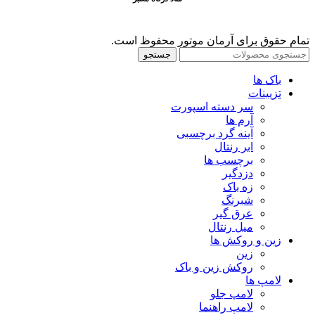
تمام حقوق برای آرمان موتور محفوظ است.
جستجو
باک ها
تزیینات
سر دسته اسپورت
آرم ها
آینه گرد برچسبی
ابر رنتال
برچسب ها
دزدگیر
زه باک
شبرنگ
عرق گیر
میل رنتال
زین و روکش ها
زین
روکش زین و باک
لامپ ها
لامپ جلو
لامپ راهنما