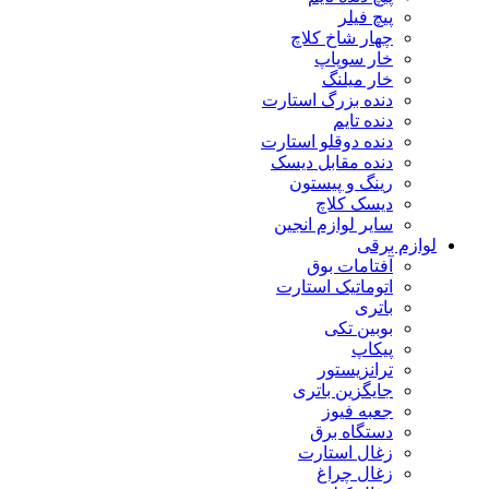
پیچ فیلر
چهار شاخ کلاچ
خار سوپاپ
خار میلنگ
دنده بزرگ استارت
دنده تایم
دنده دوقلو استارت
دنده مقابل دیسک
رینگ و پیستون
دیسک کلاچ
سایر لوازم انجین
لوازم برقی
آفتامات بوق
اتوماتیک استارت
باتری
بوبین تکی
پیکاپ
ترانزیستور
جایگزین باتری
جعبه فیوز
دستگاه برق
زغال استارت
زغال چراغ