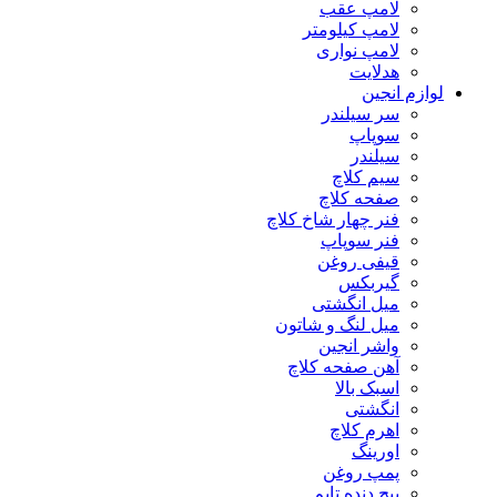
لامپ عقب
لامپ کیلومتر
لامپ نواری
هدلایت
لوازم انجین
سر سیلندر
سوپاپ
سیلندر
سیم کلاچ
صفحه کلاچ
فنر چهار شاخ کلاچ
فنر سوپاپ
قیفی روغن
گیربکس
میل انگشتی
میل لنگ و شاتون
واشر انجین
آهن صفحه کلاچ
اسبک بالا
انگشتی
اهرم کلاچ
اورینگ
پمپ روغن
پیچ دنده تایم