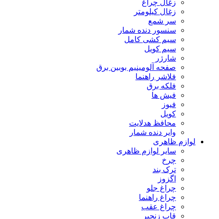
زغال چراغ
زغال کیلومتر
سر شمع
سنسور دنده شمار
سیم کشی کامل
سیم کویل
شارژر
صفحه آلومینیم بوبین برق
فلاشر راهنما
فلکه برق
فیش ها
فیوز
کویل
محافظ هدلایت
وایر دنده شمار
لوازم ظاهری
سایر لوازم ظاهری
چرخ
ترک بند
اگزوز
چراغ جلو
چراغ راهنما
چراغ عقب
قاب زنجیر