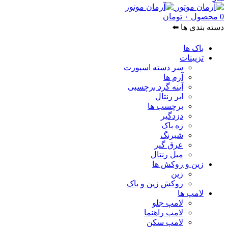
0
محصول
۰
تومان
دسته بندی ها ⬅️
باک ها
تزیینات
سر دسته اسپورت
آرم ها
آینه گرد برچسبی
ابر رنتال
برچسب ها
دزدگیر
زه باک
شبرنگ
عرق گیر
میل رنتال
زین و روکش ها
زین
روکش زین و باک
لامپ ها
لامپ جلو
لامپ راهنما
لامپ سکن