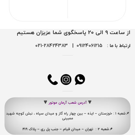
از ساعت 9 الی 20 پاسخگوی شما عزیزان هستیم
ارتباط با ما :
09124061215
|
28424383-021
🔻
آدرس شعب آرمان موتور
🔻
📌شعبه ۱ : خوزستان – ایذه – بین چهار راه گاز و میدان سپاه ، نبش کوچه شهید
ممبینی
📌شعبه ۲ : تهران – میدان قیام – جنب پل ری – پلاک ۴۱۹