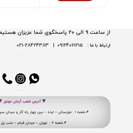
از ساعت 9 الی 20 پاسخگوی شما عزیزان هستیم
ارتباط با ما :
09124061215
|
28424383-021
🔻
آدرس شعب آرمان موتور
🔻
📌شعبه ۱ : خوزستان – ایذه – بین چهار راه گاز و میدان سپاه ، نبش کوچه شهید ممبینی
📌شعبه ۲ : تهران – میدان قیام – جنب پل ری – پلاک ۴۱۹