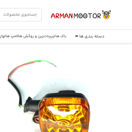
دسته بندی ها ⬅️
باک ها
تزیینات
زین و روکش ها
لامپ ها
لواز