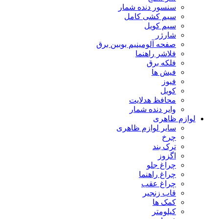
سنسور دنده شمار
سیم کشی کامل
سیم کویل
شارژر
صفحه آلومینیم بوبین برق
فلاشر راهنما
فلکه برق
فیش ها
فیوز
کویل
محافظ هدلایت
وایر دنده شمار
لوازم ظاهری
سایر لوازم ظاهری
چرخ
ترک بند
اگزوز
چراغ جلو
چراغ راهنما
چراغ عقب
قاب زنجیر
کمک ها
کیلومتر