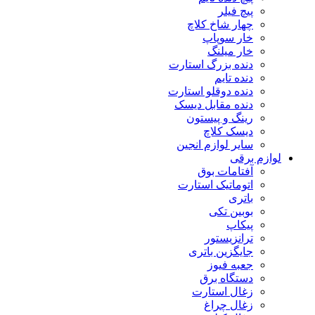
پیچ فیلر
چهار شاخ کلاچ
خار سوپاپ
خار میلنگ
دنده بزرگ استارت
دنده تایم
دنده دوقلو استارت
دنده مقابل دیسک
رینگ و پیستون
دیسک کلاچ
سایر لوازم انجین
لوازم برقی
آفتامات بوق
اتوماتیک استارت
باتری
بوبین تکی
پیکاپ
ترانزیستور
جایگزین باتری
جعبه فیوز
دستگاه برق
زغال استارت
زغال چراغ