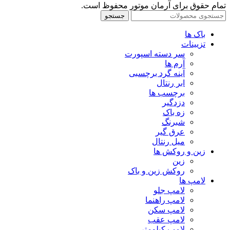
تمام حقوق برای آرمان موتور محفوظ است.
جستجو
باک ها
تزیینات
سر دسته اسپورت
آرم ها
آینه گرد برچسبی
ابر رنتال
برچسب ها
دزدگیر
زه باک
شبرنگ
عرق گیر
میل رنتال
زین و روکش ها
زین
روکش زین و باک
لامپ ها
لامپ جلو
لامپ راهنما
لامپ سکن
لامپ عقب
لامپ کیلومتر