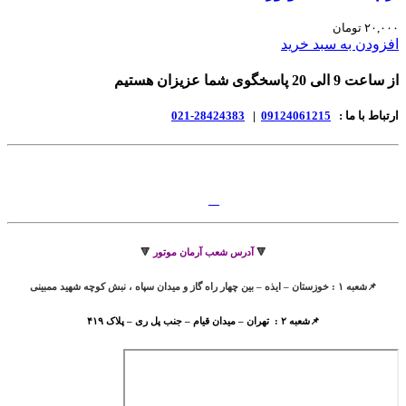
۲۰,۰۰۰
تومان
افزودن به سبد خرید
از ساعت 9 الی 20 پاسخگوی شما عزیزان هستیم
ارتباط با ما :
09124061215
|
28424383-021
🔻
آدرس شعب آرمان موتور
🔻
📌شعبه ۱ : خوزستان – ایذه – بین چهار راه گاز و میدان سپاه ، نبش کوچه شهید ممبینی
📌شعبه ۲ : تهران – میدان قیام – جنب پل ری – پلاک ۴۱۹