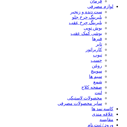
فرمان
لوازم مصرفی
ست دنده و زنجیر
بلبرینگ چرخ جلو
بلبرینگ چرخ عقب
بوش توپی
بوشی کمک عقب
فنرها
تایر
کاربراتور
تیوپ
چسب
روغن
سوییچ
سیم ها
شمع
صفحه کلاج
لنت
محصولات لاستیکی
سایر محصولات مصرفی
کاسه نمد ها
علاقه مندی
مقایسه
ورود / ثبت نام