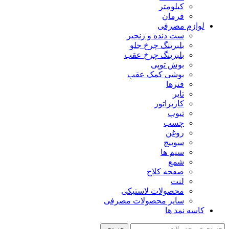
کیلومتر
فرمان
لوازم مصرفی
ست دنده و زنجیر
بلبرینگ چرخ جلو
بلبرینگ چرخ عقب
بوش توپی
بوشی کمک عقب
فنرها
تایر
کاربراتور
تیوپ
چسب
روغن
سوییچ
سیم ها
شمع
صفحه کلاج
لنت
محصولات لاستیکی
سایر محصولات مصرفی
کاسه نمد ها
جستجو