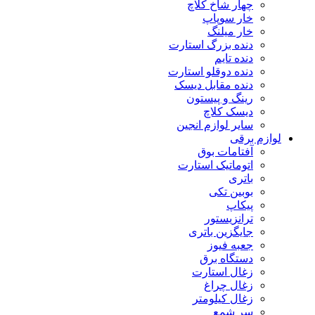
چهار شاخ کلاچ
خار سوپاپ
خار میلنگ
دنده بزرگ استارت
دنده تایم
دنده دوقلو استارت
دنده مقابل دیسک
رینگ و پیستون
دیسک کلاچ
سایر لوازم انجین
لوازم برقی
آفتامات بوق
اتوماتیک استارت
باتری
بوبین تکی
پیکاپ
ترانزیستور
جایگزین باتری
جعبه فیوز
دستگاه برق
زغال استارت
زغال چراغ
زغال کیلومتر
سر شمع