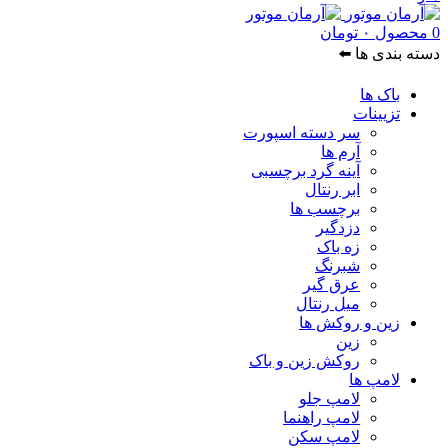
0
محصول
۰
تومان
دسته بندی ها ⬅️
باک ها
تزیینات
سر دسته اسپورت
آرم ها
آینه گرد برچسبی
ابر رنتال
برچسب ها
دزدگیر
زه باک
شبرنگ
عرق گیر
میل رنتال
زین و روکش ها
زین
روکش زین و باک
لامپ ها
لامپ جلو
لامپ راهنما
لامپ سکن