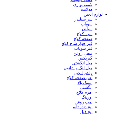
لامپ نواری
هدلایت
لوازم انجین
سر سیلندر
سوپاپ
سیلندر
سیم کلاچ
صفحه کلاچ
فنر چهار شاخ کلاچ
فنر سوپاپ
قیفی روغن
گیربکس
میل انگشتی
میل لنگ و شاتون
واشر انجین
آهن صفحه کلاچ
اسبک بالا
انگشتی
اهرم کلاچ
اورینگ
پمپ روغن
پیچ دنده تایم
پیچ فیلر