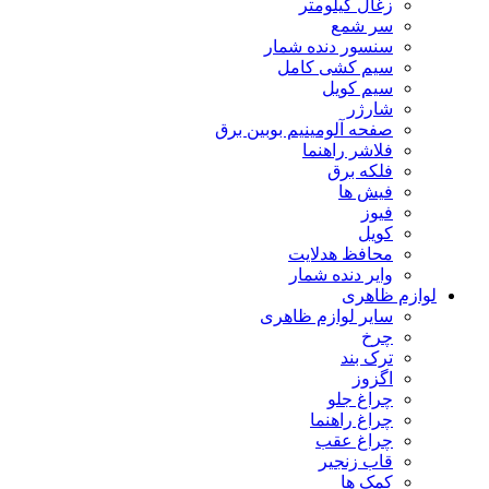
زغال کیلومتر
سر شمع
سنسور دنده شمار
سیم کشی کامل
سیم کویل
شارژر
صفحه آلومینیم بوبین برق
فلاشر راهنما
فلکه برق
فیش ها
فیوز
کویل
محافظ هدلایت
وایر دنده شمار
لوازم ظاهری
سایر لوازم ظاهری
چرخ
ترک بند
اگزوز
چراغ جلو
چراغ راهنما
چراغ عقب
قاب زنجیر
کمک ها