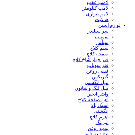
لامپ عقب
لامپ کیلومتر
لامپ نواری
هدلایت
لوازم انجین
سر سیلندر
سوپاپ
سیلندر
سیم کلاچ
صفحه کلاچ
فنر چهار شاخ کلاچ
فنر سوپاپ
قیفی روغن
گیربکس
میل انگشتی
میل لنگ و شاتون
واشر انجین
آهن صفحه کلاچ
اسبک بالا
انگشتی
اهرم کلاچ
اورینگ
پمپ روغن
پیچ دنده تایم