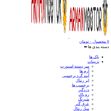
0
محصول
۰
تومان
دسته بندی ها ⬅️
باک ها
تزیینات
سر دسته اسپورت
آرم ها
آینه گرد برچسبی
ابر رنتال
برچسب ها
دزدگیر
زه باک
شبرنگ
عرق گیر
میل رنتال