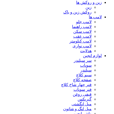
زین و روکش ها
زین
روکش زین و باک
لامپ ها
لامپ جلو
لامپ راهنما
لامپ سکن
لامپ عقب
لامپ کیلومتر
لامپ نواری
هدلایت
لوازم انجین
سر سیلندر
سوپاپ
سیلندر
سیم کلاچ
صفحه کلاچ
فنر چهار شاخ کلاچ
فنر سوپاپ
قیفی روغن
گیربکس
میل انگشتی
میل لنگ و شاتون
واشر انجین