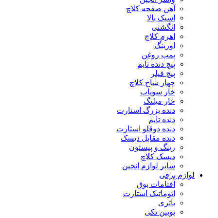
آهن صفحه کلاچ
اسبک بالا
انگشتی
اهرم کلاچ
اورینگ
پمپ روغن
پیچ دنده تایم
پیچ فیلر
چهار شاخ کلاچ
خار سوپاپ
خار میلنگ
دنده بزرگ استارت
دنده تایم
دنده دوقلو استارت
دنده مقابل دیسک
رینگ و پیستون
دیسک کلاچ
سایر لوازم انجین
لوازم برقی
آفتامات بوق
اتوماتیک استارت
باتری
بوبین تکی