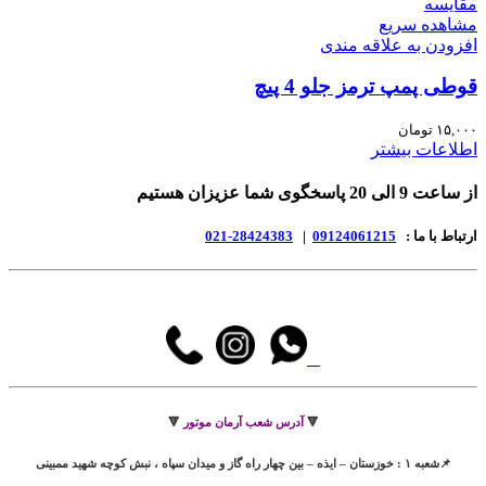
مقایسه
مشاهده سریع
افزودن به علاقه مندی
قوطی پمپ ترمز جلو 4 پیچ
۱۵,۰۰۰
تومان
اطلاعات بیشتر
از ساعت 9 الی 20 پاسخگوی شما عزیزان هستیم
ارتباط با ما :
09124061215
|
28424383-021
🔻
آدرس شعب آرمان موتور
🔻
📌شعبه ۱ : خوزستان – ایذه – بین چهار راه گاز و میدان سپاه ، نبش کوچه شهید ممبینی