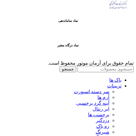
نماد ساماندهی
نماد درگاه معتبر
تمام حقوق برای آرمان موتور محفوظ است.
جستجو
باک ها
تزیینات
سر دسته اسپورت
آرم ها
آینه گرد برچسبی
ابر رنتال
برچسب ها
دزدگیر
زه باک
شبرنگ