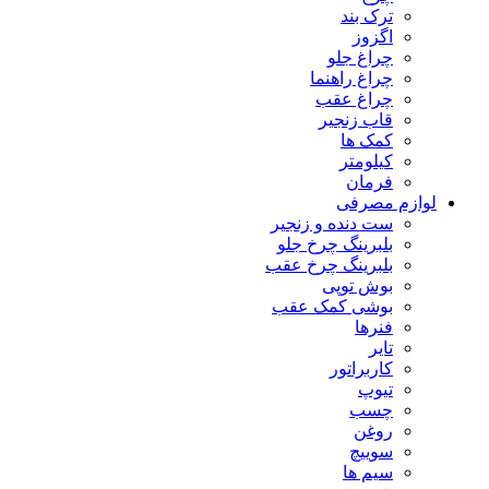
ترک بند
اگزوز
چراغ جلو
چراغ راهنما
چراغ عقب
قاب زنجیر
کمک ها
کیلومتر
فرمان
لوازم مصرفی
ست دنده و زنجیر
بلبرینگ چرخ جلو
بلبرینگ چرخ عقب
بوش توپی
بوشی کمک عقب
فنرها
تایر
کاربراتور
تیوپ
چسب
روغن
سوییچ
سیم ها