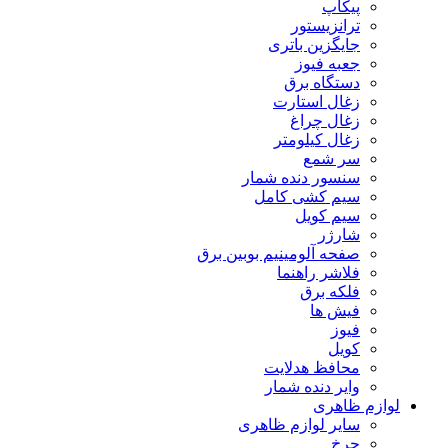
پیکاپ
ترانزیستور
جایگزین باتری
جعبه فیوز
دستگاه برق
زغال استارت
زغال چراغ
زغال کیلومتر
سر شمع
سنسور دنده شمار
سیم کشی کامل
سیم کویل
شارژر
صفحه آلومینیم بوبین برق
فلاشر راهنما
فلکه برق
فیش ها
فیوز
کویل
محافظ هدلایت
وایر دنده شمار
لوازم ظاهری
سایر لوازم ظاهری
چرخ