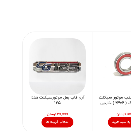
ناموجود
عقب موتور سیکلت
آرم قاب بغل موتورسیکلت هندا
تیوپ جل
 خارجی
125
تومان
تومان
به سبد خرید
انتخاب گزینه ها