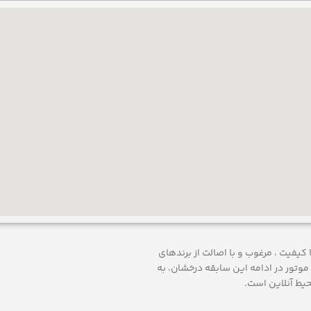
 ارائه محصولات با کيفيت ، مرغوب و با اصالت از برندهای
موتور
در ادامه اين سابقه درخشان، به
حيط آنلاين است.