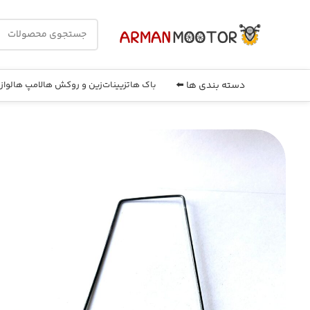
دسته بندی ها ⬅️
باک ها
تزیینات
زین و روکش ها
لامپ ها
لواز