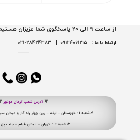
از ساعت 9 الی 20 پاسخگوی شما عزیزان هستیم
ارتباط با ما :
09124061215
|
28424383-021
🔻
آدرس شعب آرمان موتور
🔻
📌شعبه ۱ : خوزستان – ایذه – بین چهار راه گاز و میدان سپاه ، نبش کوچه شهید ممبینی
📌شعبه ۲ : تهران – میدان قیام – جنب پل ری – پلاک ۴۱۹