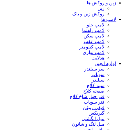
زین و روکش ها
زین
روکش زین و باک
لامپ ها
لامپ جلو
لامپ راهنما
لامپ سکن
لامپ عقب
لامپ کیلومتر
لامپ نواری
هدلایت
لوازم انجین
سر سیلندر
سوپاپ
سیلندر
سیم کلاچ
صفحه کلاچ
فنر چهار شاخ کلاچ
فنر سوپاپ
قیفی روغن
گیربکس
میل انگشتی
میل لنگ و شاتون
واشر انجین