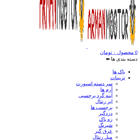
0
محصول
۰
تومان
دسته بندی ها ⬅️
باک ها
تزیینات
سر دسته اسپورت
آرم ها
آینه گرد برچسبی
ابر رنتال
برچسب ها
دزدگیر
زه باک
شبرنگ
عرق گیر
میل رنتال