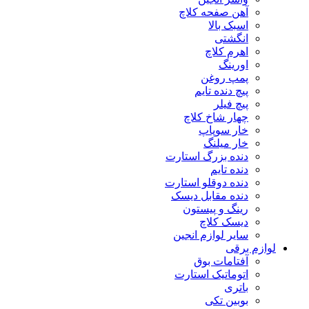
آهن صفحه کلاچ
اسبک بالا
انگشتی
اهرم کلاچ
اورینگ
پمپ روغن
پیچ دنده تایم
پیچ فیلر
چهار شاخ کلاچ
خار سوپاپ
خار میلنگ
دنده بزرگ استارت
دنده تایم
دنده دوقلو استارت
دنده مقابل دیسک
رینگ و پیستون
دیسک کلاچ
سایر لوازم انجین
لوازم برقی
آفتامات بوق
اتوماتیک استارت
باتری
بوبین تکی