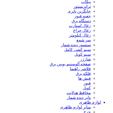
پیکاپ
ترانزیستور
جایگزین باتری
جعبه فیوز
دستگاه برق
زغال استارت
زغال چراغ
زغال کیلومتر
سر شمع
سنسور دنده شمار
سیم کشی کامل
سیم کویل
شارژر
صفحه آلومینیم بوبین برق
فلاشر راهنما
فلکه برق
فیش ها
فیوز
کویل
محافظ هدلایت
وایر دنده شمار
لوازم ظاهری
سایر لوازم ظاهری
چرخ