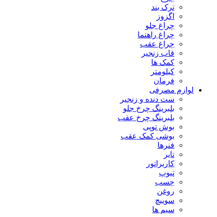
ترک بند
اگزوز
چراغ جلو
چراغ راهنما
چراغ عقب
قاب زنجیر
کمک ها
کیلومتر
فرمان
لوازم مصرفی
ست دنده و زنجیر
بلبرینگ چرخ جلو
بلبرینگ چرخ عقب
بوش توپی
بوشی کمک عقب
فنرها
تایر
کاربراتور
تیوپ
چسب
روغن
سوییچ
سیم ها