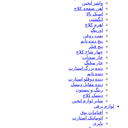
واشر انجین
آهن صفحه کلاچ
اسبک بالا
انگشتی
اهرم کلاچ
اورینگ
پمپ روغن
پیچ دنده تایم
پیچ فیلر
چهار شاخ کلاچ
خار سوپاپ
خار میلنگ
دنده بزرگ استارت
دنده تایم
دنده دوقلو استارت
دنده مقابل دیسک
رینگ و پیستون
دیسک کلاچ
سایر لوازم انجین
لوازم برقی
آفتامات بوق
اتوماتیک استارت
باتری