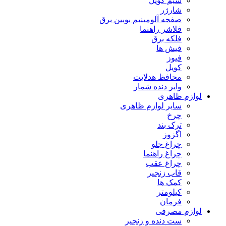
سیم کویل
شارژر
صفحه آلومینیم بوبین برق
فلاشر راهنما
فلکه برق
فیش ها
فیوز
کویل
محافظ هدلایت
وایر دنده شمار
لوازم ظاهری
سایر لوازم ظاهری
چرخ
ترک بند
اگزوز
چراغ جلو
چراغ راهنما
چراغ عقب
قاب زنجیر
کمک ها
کیلومتر
فرمان
لوازم مصرفی
ست دنده و زنجیر