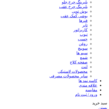
بلبرینگ چرخ جلو
بلبرینگ چرخ عقب
بوش توپی
بوشی کمک عقب
فنرها
تایر
کاربراتور
تیوپ
چسب
روغن
سوییچ
سیم ها
شمع
صفحه کلاج
لنت
محصولات لاستیکی
سایر محصولات مصرفی
کاسه نمد ها
علاقه مندی
مقایسه
ورود / ثبت نام
سبد خرید
بستن