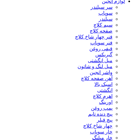
لوازم انجین
سر سیلندر
سوپاپ
سیلندر
سیم کلاچ
صفحه کلاچ
فنر چهار شاخ کلاچ
فنر سوپاپ
قیفی روغن
گیربکس
میل انگشتی
میل لنگ و شاتون
واشر انجین
آهن صفحه کلاچ
اسبک بالا
انگشتی
اهرم کلاچ
اورینگ
پمپ روغن
پیچ دنده تایم
پیچ فیلر
چهار شاخ کلاچ
خار سوپاپ
خار میلنگ