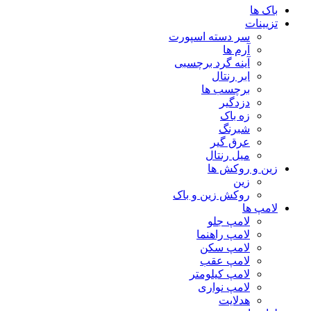
باک ها
تزیینات
سر دسته اسپورت
آرم ها
آینه گرد برچسبی
ابر رنتال
برچسب ها
دزدگیر
زه باک
شبرنگ
عرق گیر
میل رنتال
زین و روکش ها
زین
روکش زین و باک
لامپ ها
لامپ جلو
لامپ راهنما
لامپ سکن
لامپ عقب
لامپ کیلومتر
لامپ نواری
هدلایت