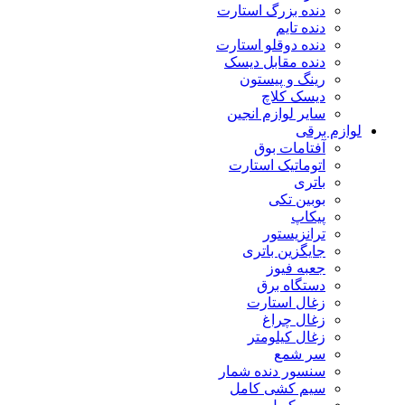
دنده بزرگ استارت
دنده تایم
دنده دوقلو استارت
دنده مقابل دیسک
رینگ و پیستون
دیسک کلاچ
سایر لوازم انجین
لوازم برقی
آفتامات بوق
اتوماتیک استارت
باتری
بوبین تکی
پیکاپ
ترانزیستور
جایگزین باتری
جعبه فیوز
دستگاه برق
زغال استارت
زغال چراغ
زغال کیلومتر
سر شمع
سنسور دنده شمار
سیم کشی کامل