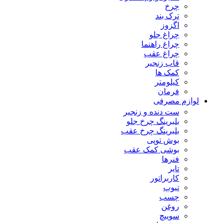
چرخ
ترک بند
اگزوز
چراغ جلو
چراغ راهنما
چراغ عقب
قاب زنجیر
کمک ها
کیلومتر
فرمان
لوازم مصرفی
ست دنده و زنجیر
بلبرینگ چرخ جلو
بلبرینگ چرخ عقب
بوش توپی
بوشی کمک عقب
فنرها
تایر
کاربراتور
تیوپ
چسب
روغن
سوییچ