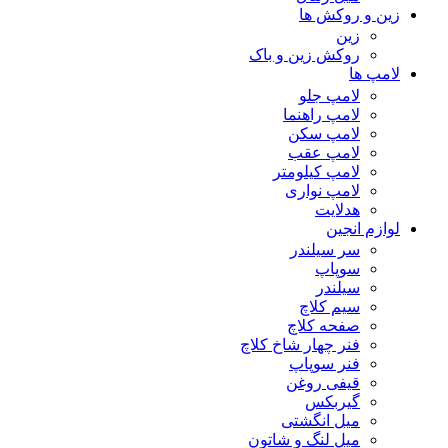
زین و روکش ها
زین
روکش زین و باک
لامپ ها
لامپ جلو
لامپ راهنما
لامپ سکن
لامپ عقب
لامپ کیلومتر
لامپ نواری
هدلایت
لوازم انجین
سر سیلندر
سوپاپ
سیلندر
سیم کلاچ
صفحه کلاچ
فنر چهار شاخ کلاچ
فنر سوپاپ
قیفی روغن
گیربکس
میل انگشتی
میل لنگ و شاتون