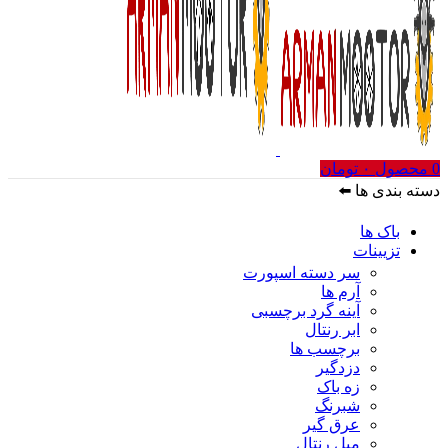
0
محصول
۰
تومان
دسته بندی ها ⬅️
باک ها
تزیینات
سر دسته اسپورت
آرم ها
آینه گرد برچسبی
ابر رنتال
برچسب ها
دزدگیر
زه باک
شبرنگ
عرق گیر
میل رنتال