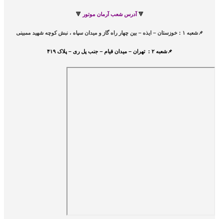
🔻
آدرس شعب آرمان موتور
🔻
📌شعبه ۱ : خوزستان – ایذه – بین چهار راه گاز و میدان سپاه ، نبش کوچه شهید ممبینی
📌شعبه ۲ : تهران – میدان قیام – جنب پل ری – پلاک ۴۱۹