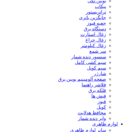
بوبین تکی
پیکاپ
ترانزیستور
جایگزین باتری
جعبه فیوز
دستگاه برق
زغال استارت
زغال چراغ
زغال کیلومتر
سر شمع
سنسور دنده شمار
سیم کشی کامل
سیم کویل
شارژر
صفحه آلومینیم بوبین برق
فلاشر راهنما
فلکه برق
فیش ها
فیوز
کویل
محافظ هدلایت
وایر دنده شمار
لوازم ظاهری
سایر لوازم ظاهری