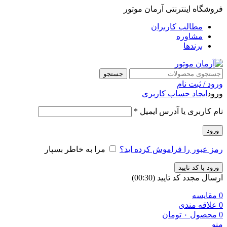
فروشگاه اینترنتی آرمان موتور
مطالب کاربران
مشاوره
برندها
جستجو
ورود / ثبت نام
ورود
ایجاد حساب کاربری
نام کاربری یا آدرس ایمیل
*
ورود
رمز عبور را فراموش کرده اید؟
مرا به خاطر بسپار
ورود با کد تایید
ارسال مجدد کد تایید
(00:
30
)
0
مقایسه
0
علاقه مندی
0
محصول
۰
تومان
منو