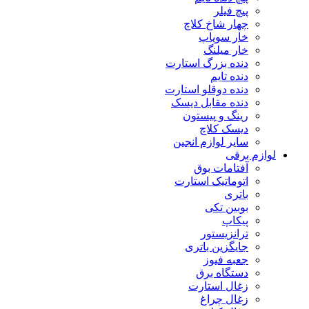
پیچ فیلر
چهار شاخ کلاچ
خار سوپاپ
خار میلنگ
دنده بزرگ استارت
دنده تایم
دنده دوقلو استارت
دنده مقابل دیسک
رینگ و پیستون
دیسک کلاچ
سایر لوازم انجین
لوازم برقی
آفتامات بوق
اتوماتیک استارت
باتری
بوبین تکی
پیکاپ
ترانزیستور
جایگزین باتری
جعبه فیوز
دستگاه برق
زغال استارت
زغال چراغ