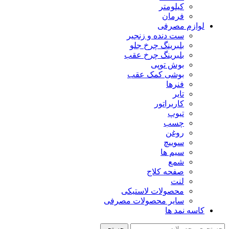
کیلومتر
فرمان
لوازم مصرفی
ست دنده و زنجیر
بلبرینگ چرخ جلو
بلبرینگ چرخ عقب
بوش توپی
بوشی کمک عقب
فنرها
تایر
کاربراتور
تیوپ
چسب
روغن
سوییچ
سیم ها
شمع
صفحه کلاج
لنت
محصولات لاستیکی
سایر محصولات مصرفی
کاسه نمد ها
جستجو