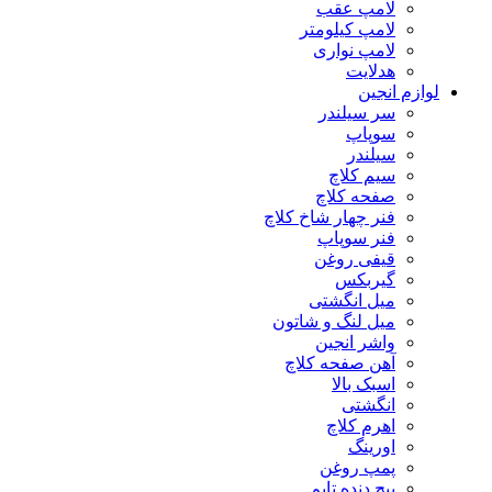
لامپ عقب
لامپ کیلومتر
لامپ نواری
هدلایت
لوازم انجین
سر سیلندر
سوپاپ
سیلندر
سیم کلاچ
صفحه کلاچ
فنر چهار شاخ کلاچ
فنر سوپاپ
قیفی روغن
گیربکس
میل انگشتی
میل لنگ و شاتون
واشر انجین
آهن صفحه کلاچ
اسبک بالا
انگشتی
اهرم کلاچ
اورینگ
پمپ روغن
پیچ دنده تایم