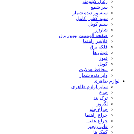
زغال کیلومتر
سر شمع
سنسور دنده شمار
سیم کشی کامل
سیم کویل
شارژر
صفحه آلومینیم بوبین برق
فلاشر راهنما
فلکه برق
فیش ها
فیوز
کویل
محافظ هدلایت
وایر دنده شمار
لوازم ظاهری
سایر لوازم ظاهری
چرخ
ترک بند
اگزوز
چراغ جلو
چراغ راهنما
چراغ عقب
قاب زنجیر
کمک ها