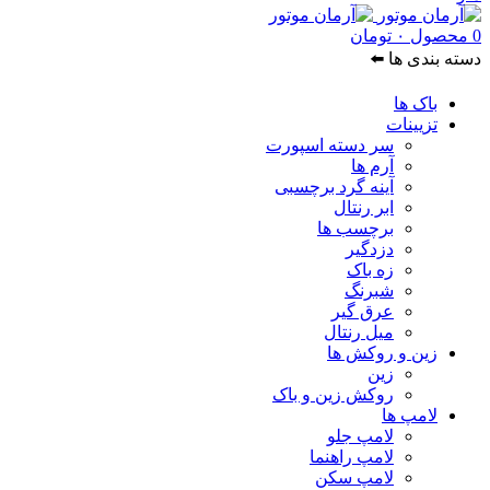
0
محصول
۰
تومان
دسته بندی ها ⬅️
باک ها
تزیینات
سر دسته اسپورت
آرم ها
آینه گرد برچسبی
ابر رنتال
برچسب ها
دزدگیر
زه باک
شبرنگ
عرق گیر
میل رنتال
زین و روکش ها
زین
روکش زین و باک
لامپ ها
لامپ جلو
لامپ راهنما
لامپ سکن