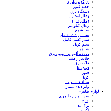
جایگزین باتری
جعبه فیوز
دستگاه برق
زغال استارت
زغال چراغ
زغال کیلومتر
سر شمع
سنسور دنده شمار
سیم کشی کامل
سیم کویل
شارژر
صفحه آلومینیم بوبین برق
فلاشر راهنما
فلکه برق
فیش ها
فیوز
کویل
محافظ هدلایت
وایر دنده شمار
لوازم ظاهری
سایر لوازم ظاهری
چرخ
ترک بند
اگزوز