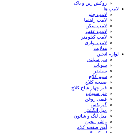
روکش زین و باک
لامپ ها
لامپ جلو
لامپ راهنما
لامپ سکن
لامپ عقب
لامپ کیلومتر
لامپ نواری
هدلایت
لوازم انجین
سر سیلندر
سوپاپ
سیلندر
سیم کلاچ
صفحه کلاچ
فنر چهار شاخ کلاچ
فنر سوپاپ
قیفی روغن
گیربکس
میل انگشتی
میل لنگ و شاتون
واشر انجین
آهن صفحه کلاچ
اسبک بالا