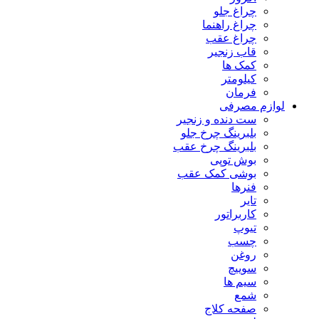
چراغ جلو
چراغ راهنما
چراغ عقب
قاب زنجیر
کمک ها
کیلومتر
فرمان
لوازم مصرفی
ست دنده و زنجیر
بلبرینگ چرخ جلو
بلبرینگ چرخ عقب
بوش توپی
بوشی کمک عقب
فنرها
تایر
کاربراتور
تیوپ
چسب
روغن
سوییچ
سیم ها
شمع
صفحه کلاج