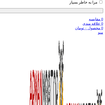
مرا به خاطر بسپار
0
مقایسه
0
علاقه مندی
0
محصول
۰
تومان
منو