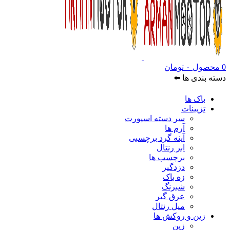
0
محصول
۰
تومان
دسته بندی ها ⬅️
باک ها
تزیینات
سر دسته اسپورت
آرم ها
آینه گرد برچسبی
ابر رنتال
برچسب ها
دزدگیر
زه باک
شبرنگ
عرق گیر
میل رنتال
زین و روکش ها
زین