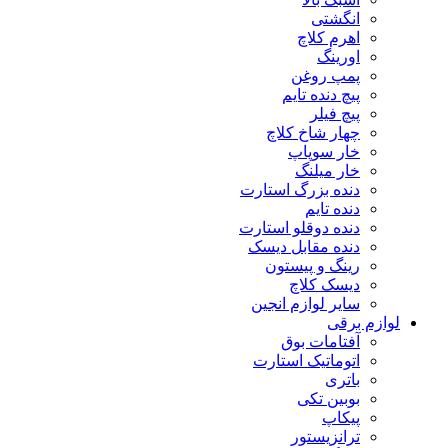
انگشتی
اهرم کلاچ
اورینگ
پمپ روغن
پیچ دنده تایم
پیچ فیلر
چهار شاخ کلاچ
خار سوپاپ
خار میلنگ
دنده بزرگ استارت
دنده تایم
دنده دوقلو استارت
دنده مقابل دیسک
رینگ و پیستون
دیسک کلاچ
سایر لوازم انجین
لوازم برقی
آفتامات بوق
اتوماتیک استارت
باتری
بوبین تکی
پیکاپ
ترانزیستور