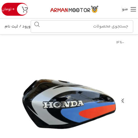
منو
۰
تومان
ورود / ثبت نام
-14%