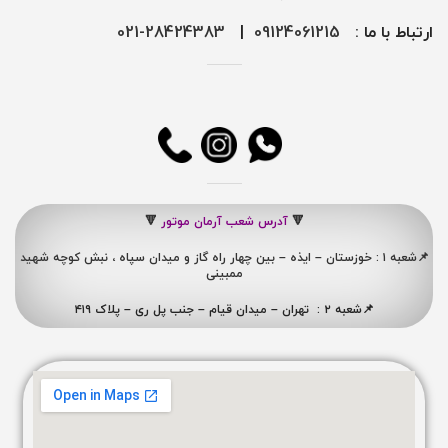
ارتباط با ما :
09124061215
|
28424383-021
🔻
آدرس شعب آرمان موتور
🔻
📌شعبه ۱ : خوزستان – ایذه – بین چهار راه گاز و میدان سپاه ، نبش کوچه شهید
ممبینی
📌شعبه ۲ : تهران – میدان قیام – جنب پل ری – پلاک ۴۱۹