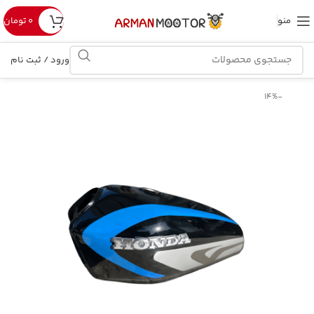
منو
۰
تومان
ورود / ثبت نام
-14%