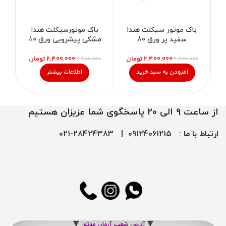
باک موتور سیکلت هندا
باک موتورسیکلت هندا
ب
سفید پر ورق 80
مشکی پیشرویی ورق 80
۲,۴۰۰,۰۰۰
تومان
۲,۴۰۰,۰۰۰
تومان
۰۰
۲,۸۰۰,۰۰۰
۲,۸۰۰,۰۰۰
افزودن به سبد خرید
اطلاعات بیشتر
از ساعت 9 الی 20 پاسخگوی شما عزیزان هستیم
ارتباط با ما :
09124061215
|
28424383-021
🔻
آدرس شعب آرمان موتور
🔻