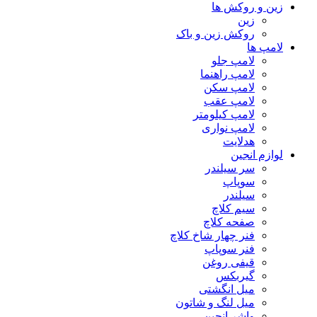
زین و روکش ها
زین
روکش زین و باک
لامپ ها
لامپ جلو
لامپ راهنما
لامپ سکن
لامپ عقب
لامپ کیلومتر
لامپ نواری
هدلایت
لوازم انجین
سر سیلندر
سوپاپ
سیلندر
سیم کلاچ
صفحه کلاچ
فنر چهار شاخ کلاچ
فنر سوپاپ
قیفی روغن
گیربکس
میل انگشتی
میل لنگ و شاتون
واشر انجین