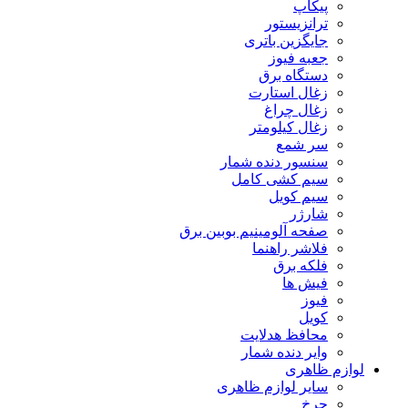
پیکاپ
ترانزیستور
جایگزین باتری
جعبه فیوز
دستگاه برق
زغال استارت
زغال چراغ
زغال کیلومتر
سر شمع
سنسور دنده شمار
سیم کشی کامل
سیم کویل
شارژر
صفحه آلومینیم بوبین برق
فلاشر راهنما
فلکه برق
فیش ها
فیوز
کویل
محافظ هدلایت
وایر دنده شمار
لوازم ظاهری
سایر لوازم ظاهری
چرخ