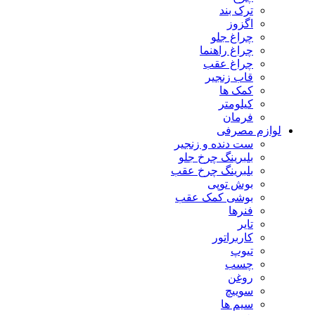
ترک بند
اگزوز
چراغ جلو
چراغ راهنما
چراغ عقب
قاب زنجیر
کمک ها
کیلومتر
فرمان
لوازم مصرفی
ست دنده و زنجیر
بلبرینگ چرخ جلو
بلبرینگ چرخ عقب
بوش توپی
بوشی کمک عقب
فنرها
تایر
کاربراتور
تیوپ
چسب
روغن
سوییچ
سیم ها