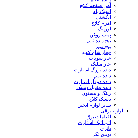
آهن صفحه کلاچ
اسبک بالا
انگشتی
اهرم کلاچ
اورینگ
پمپ روغن
پیچ دنده تایم
پیچ فیلر
چهار شاخ کلاچ
خار سوپاپ
خار میلنگ
دنده بزرگ استارت
دنده تایم
دنده دوقلو استارت
دنده مقابل دیسک
رینگ و پیستون
دیسک کلاچ
سایر لوازم انجین
لوازم برقی
آفتامات بوق
اتوماتیک استارت
باتری
بوبین تکی