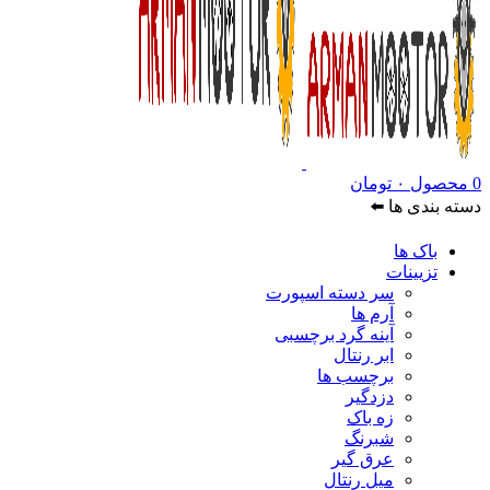
0
محصول
۰
تومان
دسته بندی ها ⬅️
باک ها
تزیینات
سر دسته اسپورت
آرم ها
آینه گرد برچسبی
ابر رنتال
برچسب ها
دزدگیر
زه باک
شبرنگ
عرق گیر
میل رنتال