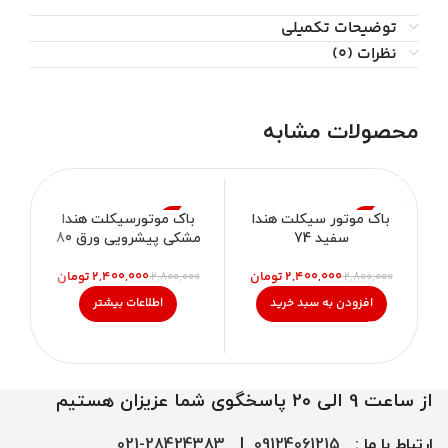
توضیحات تکمیلی
نظرات (0)
محصولات مشابه
%
-14%
-14%
باک موتور سیکلت هندا
باک موتورسیکلت هندا
ب
سفید 74
مشکی پیشرویی ورق 80
ناموجود
۲,۴۰۰,۰۰۰
تومان
۲,۴۰۰,۰۰۰
تومان
۰۰
۲,۸۰۰,۰۰۰
۲,۸۰۰,۰۰۰
افزودن به سبد خرید
اطلاعات بیشتر
از ساعت 9 الی 20 پاسخگوی شما عزیزان هستیم
ارتباط با ما :
09124061215
|
28424383-021